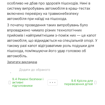
особливо не дбав про здоров’я пішоходів. Нині в
систему випробувань автомобіля в краш-тестах
включено перевірку на травмонебезпеку
автомобіля при наїзді на пішохода.
З початку проведення таких випробувань було
впроваджено чимало різних технологічних
прийомів і найпримітнішим з-поміж них — це капот
автомобіля, що відкидається на спеціальній опорі. У
такому разі капот відіграватиме роль подушки для
пішохода, пом’якшуючи його удар головою об
автомобіль.
Запитати викладача
Додати до обраного
9.4 Ремені безпеки і
9.6 Крісла для
активні
перевезення дітей
підголовники