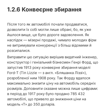
1.2.6
Конвеєрне збирання
Після того як автомобілі почали продаватися,
дозволити їх собі могли лише обрані, бо, як уже
йшлося вище, це було дороге задоволення. Як
наслідок — мізерні продажі, чимало молодих фірм
не витримували конкуренції з більш відомими й
розсипалися.
Виправити цю ситуацію вирішив видатний інженер,
конструктор і геніальний бізнесмен Генрі Форд, що
запустив 1913 року конвеєрне збирання моделі
Ford-T (Tin Lizzie — з англ. «Бляшанка Ліззі»),
розробленої ним 1908 року. Так Форду вдалося
максимально знизити ціну на автомобіль середніх
розмірів. Доповнити сказане можна лише цифрами:
в період до 1917 року було продано 785 432
автомобілі, що привело до зниження ціни на
модель «Т» до 350 доларів.