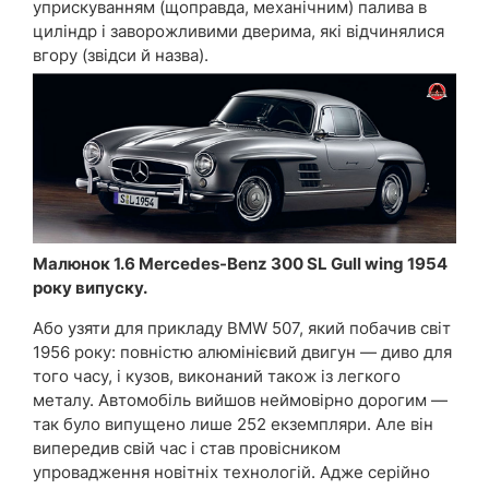
уприскуванням (щоправда, механічним) палива в
циліндр і заворожливими дверима, які відчинялися
вгору (звідси й назва).
Малюнок 1.6 Mercedes-Benz 300 SL Gull wing 1954
року випуску.
Або узяти для прикладу BMW 507, який побачив світ
1956 року: повністю алюмінієвий двигун — диво для
того часу, і кузов, виконаний також із легкого
металу. Автомобіль вийшов неймовірно дорогим —
так було випущено лише 252 екземпляри. Але він
випередив свій час і став провісником
упровадження новітніх технологій. Адже серійно