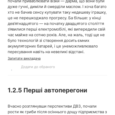
почали приваблювати візки — дарма, що вони були
дуже гучні, диміли й смерділи маслом. І хоча багато
хто не бачив сенсу купувати таку недешеву іграшку,
це не перешкоджало прогресу. Ба більше: у кінці
дев’ятнадцятого — на початку двадцятого століття
з’явилися перші електромобілі, які випередили свій
час майже на сотню років. Але, на жаль, тоді ще не
було технологій зі створення досить ємних
акумуляторних батарей, і це унеможливлювало
пересування навіть на невеликі відстані.
Запитати викладача
Додати до обраного
1.2.5
Перші автоперегони
Вчасно розглянувши перспективи ДВЗ, почали
рости як гриби після осіннього дощу підприємства з