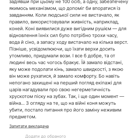
задіявши при цьому не 100 осіб, а одну, забезпечену
якимось механізмом, що допоміг би впоратися із
завданням. Коли людської сили не вистачало, як
правило, використовували живність, наприклад,
коней. Коні виявилися дуже вигідним рушієм — для
відновлення їхніх сил було потрібно трохи часу,
вода й сіно, а запасу ходу вистачало на кілька верст.
Пізніше, усвідомлюючи, що їхати верхи досить
утомливо, придумали вози. І все б добре, та от
людині весь час чогось бракує. Їй замало відстані,
яку може подолати кінь, замало швидкості, з якою
він може рухатися, й замало комфорту. Бо навіть
непогано захищені на перший погляд екіпажі для
царів нагадували про свою негерметичність
хрускотом піску на зубах. Так, і ще один момент —
війна... З огляду на те, що на війні коня можуть
убити, постало питання про його заміну неживим
предметом.
Запитати викладача
Додати до обраного