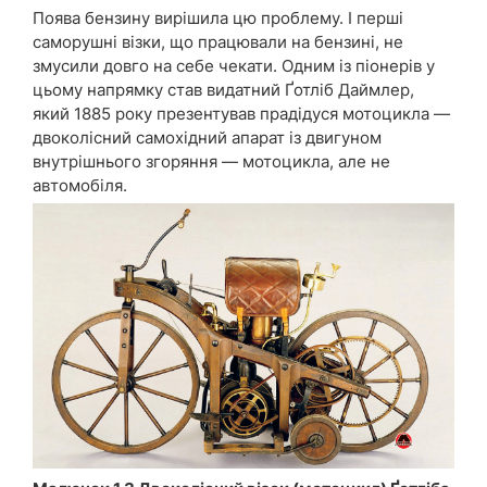
Поява бензину вирішила цю проблему. І перші
саморушні візки, що працювали на бензині, не
змусили довго на себе чекати. Одним із піонерів у
цьому напрямку став видатний Ґотліб Даймлер,
який 1885 року презентував прадідуся мотоцикла —
двоколісний самохідний апарат із двигуном
внутрішнього згоряння — мотоцикла, але не
автомобіля.