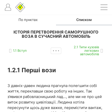
По пунктах
Списком
ІСТОРІЯ ПЕРЕТВОРЕННЯ САМОРУШНОГО
ВОЗА В СУЧАСНИЙ АВТОМОБІЛЬ
2.1 Типи кузовів
1.1 Вступ
легкових
автомобілів
1.2.1
Перші вози
З давніх-давен людина прагнула полегшити собі
життя, переклавши свою роботу на інших. Так
з’явився рабовласницький лад..., але ми не про цей
виток розвитку цивілізації. Людина хотіла
пересунути щось дуже важке, перемістити вантаж,