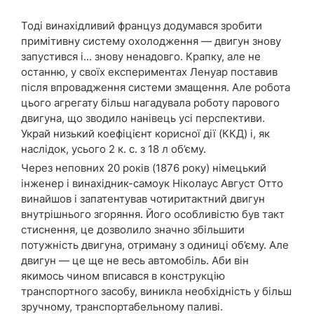
Тоді винахідливий француз додумався зробити
примітивну систему охолодження — двигун знову
запустився і... знову ненадовго. Крапку, але не
останню, у своїх експериментах Ленуар поставив
після впровадження системи змащення. Але робота
цього агрегату більш нагадувала роботу парового
двигуна, що зводило нанівець усі перспективи.
Украй низький коефіцієнт корисної дії (ККД) і, як
наслідок, усього 2 к. с. з 18 л об’єму.
Через неповних 20 років (1876 року) німецький
інженер і винахідник-самоук Ніколаус Август Отто
винайшов і запатентував чотиритактний двигун
внутрішнього згоряння. Його особливістю був такт
стиснення, це дозволило значно збільшити
потужність двигуна, отриману з одиниці об’єму. Але
двигун — це ще не весь автомобіль. Аби він
якимось чином вписався в конструкцію
транспортного засобу, виникла необхідність у більш
зручному, транспортабельному паливі.