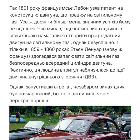
Так 1801 року француз мсьє Лебон узяв патент на
конструкцію двигуна, що працює на світильному
газі. Усе ж досягти більш-менш значних успіхів йому
не вдалося. Час минав, і ще кілька винахідників з
різних країн намагалися створити працездатний
двигун на світильному газі, однак безуспішно. І
тільки в 1859 - 1860 роках Етьєн Ленуар (знову ж
француз) здогадався запалювати світильний газ
безпосередньо всередині циліндра двигуна.
Фактично, ця людина впритул наблизилася до ідеї
двигуна внутрішнього згоряння (ДВЗ).
Однак, запустивши агрегат, незабаром винахідник
був розчарований, бо того заклинило через
перегрів поршнів.