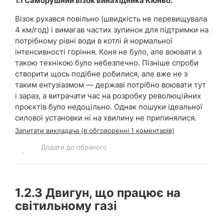
1.1 Саморушний візок винахідника Кюньо.
Візок рухався повільно (швидкість не перевищувала
4 км/год) і вимагав частих зупинок для підтримки на
потрібному рівні води в котлі й нормальної
інтенсивності горіння. Коня не було, але воювати з
такою технікою було небезпечно. Пізніше спроби
створити щось подібне робилися, але вже не з
таким ентузіазмом — державі потрібно воювати тут
і зараз, а витрачати час на розробку революційних
проєктів було недоцільно. Однак пошуки ідеальної
силової установки ні на хвилину не припинялися.
Запитати викладача (в обговоренні 1 коментарів)
Додати до обраного
1.2.3
Двигун, що працює на
світильному газі