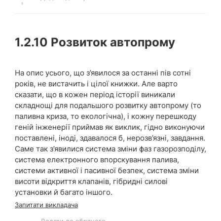
1.2.10 Розвиток автопрому
На опис усього, що з’явилося за останні пів сотні
років, не вистачить і цілої книжки. Але варто
сказати, що в кожен період історії виникали
складнощі для подальшого розвитку автопрому (то
паливна криза, то екологічна), і кожну перешкоду
геній інженерії приймав як виклик, гідно виконуючи
поставлені, іноді, здавалося б, нерозв’язні, завдання.
Саме так з’явилися система зміни фаз газорозподілу,
система електронного впорскування палива,
системи активної і пасивної безпек, система зміни
висоти відкриття клапанів, гібридні силові
установки й багато іншого.
Запитати викладача
Додати до обраного