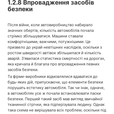
1.2.8
Впровадження засобів
безпеки
Після війни, коли автовиробництво набирало
значних обертів, кількість автомобілів почала
стрімко збільшуватися. Машини ставали
комфортнішими, важчими, потужнішими. Це
призвело до украй невтішних наслідків, оскільки з
ростом швидкості автівок збільшилася й кількість
аварій. З’явилася статистика смертності на дорогах,
яка кричала й благала про впровадження певних
засобів безпеки.
Та фірми-виробники відмовлялися вдаватися до
будь-яких дій, припускаючи, що елементи безпеки
порушать естетику автомобіля. Так чи інак, одначе,
в автомобілях усе ж почали встановлювати паски
безпеки. Перший такий засіб мав вигляд звичайної
тканинної стрічки, яка підперізувала людину. Однак
така схема не вирішувала всіх проблем, оскільки під