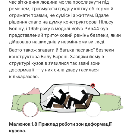
час зіткнення людина могла прослизнути під
ременем, травмувати грудну клітку об кермо й
отримати травми, не сумісні з життям. Вдале
рішення спало на думку конструкторові Нільсу
Боліну, і 1959 року в моделі Volvo PV544 був
представлений триточковий ремінь безпеки, який
дійшов до наших днів у незмінному вигляді.
Варто також згадати й батька пасивної безпеки —
конструктора Белу Барені. Завдяки йому в
структурі кузовів з’явилися так звані зони
деформації — у них сила удару гасилася
кількаразово.
Малюнок 1.8 Приклад роботи зон деформації
кузова.