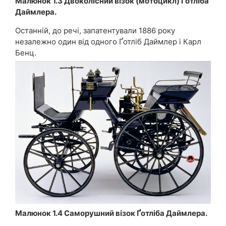
Малюнок 1.3 Двоколісний візок (мотоцикл) Ґотліба
Даймлера.
Останній, до речі, запатентували 1886 року
незалежно один від одного Ґотліб Даймлер і Карл
Бенц.
Малюнок 1.4 Саморушний візок Ґотліба Даймлера.