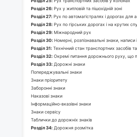
Роздiл 25:
Рух транспортних засобів у колонах
Роздiл 26:
Рух у житловій та пішохідній зоні
Роздiл 27:
Рух по автомагістралях і дорогах для а
Роздiл 28:
Рух по гірських дорогах і на крутих сп
Роздiл 29:
Міжнародний рух
Роздiл 30:
Номерні, розпізнавальні знаки, написи 
Роздiл 31:
Технічний стан транспортних засобів та
Роздiл 32:
Окремі питання дорожнього руху, що 
Роздiл 33:
Дорожні знаки
Попереджувальні знаки
Знаки пріоритету
Заборонні знаки
Наказові знаки
Інформаційно-вказівні знаки
Знаки сервісу
Таблички до дорожніх знаків
Роздiл 34:
Дорожня розмітка