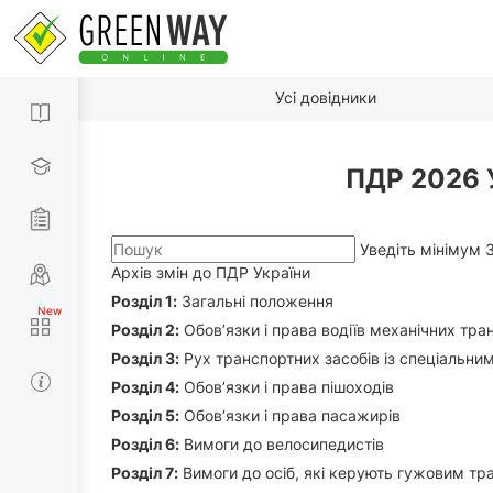
Усі довідники
ПДР 2026 
Уведіть мінімум 
Архів змін до ПДР України
Роздiл 1:
Загальні положення
Роздiл 2:
Обов’язки і права водіїв механічних тра
Роздiл 3:
Рух транспортних засобів із спеціальни
Роздiл 4:
Обов’язки і права пішоходів
Роздiл 5:
Обов’язки і права пасажирів
Роздiл 6:
Вимоги до велосипедистів
Роздiл 7:
Вимоги до осіб, які керують гужовим тра