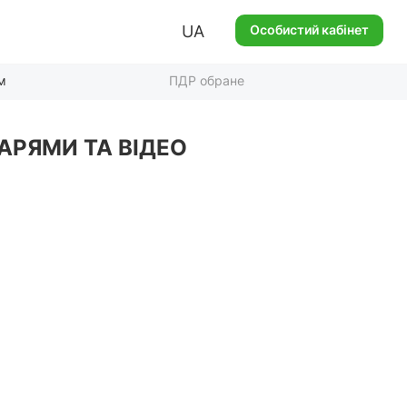
UA
Особистий кабінет
м
ПДР обране
АРЯМИ ТА ВІДЕО