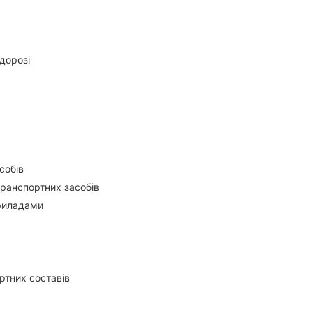
дорозі
собів
транспортних засобів
приладами
ртних составів