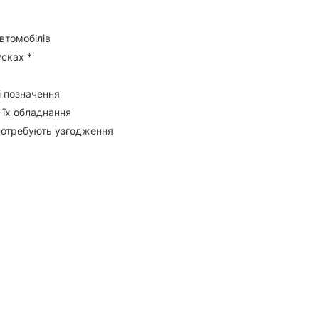
втомобілів
усках *
і позначення
 їх обладнання
потребують узгодження