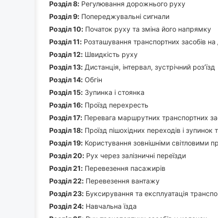
Роздiл 8:
Регулювання дорожнього руху
Роздiл 9:
Попереджувальні сигнали
Роздiл 10:
Початок руху та зміна його напрямку
Роздiл 11:
Розташування транспортних засобів на 
Роздiл 12:
Швидкість руху
Роздiл 13:
Дистанція, інтервал, зустрічний роз’їзд
Роздiл 14:
Обгін
Роздiл 15:
Зупинка і стоянка
Роздiл 16:
Проїзд перехресть
Роздiл 17:
Перевага маршрутних транспортних за
Роздiл 18:
Проїзд пішохідних переходів і зупинок 
Роздiл 19:
Користування зовнішніми світловими 
Роздiл 20:
Рух через залізничні переїзди
Роздiл 21:
Перевезення пасажирів
Роздiл 22:
Перевезення вантажу
Роздiл 23:
Буксирування та експлуатація транспо
Роздiл 24:
Навчальна їзда