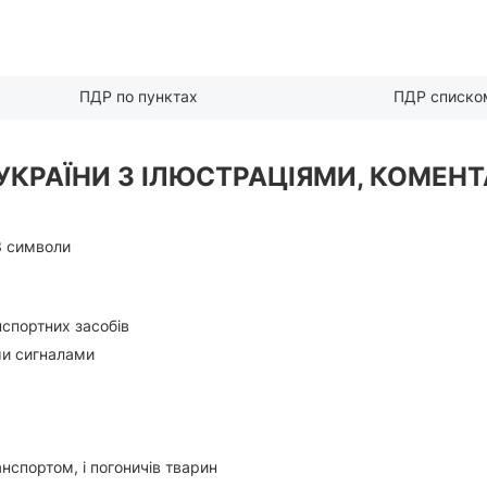
ПДР по пунктах
ПДР списко
УКРАЇНИ З ІЛЮСТРАЦІЯМИ, КОМЕНТ
3 символи
нспортних засобів
ми сигналами
нспортом, і погоничів тварин