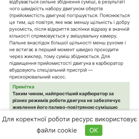
відбувається сильне збіднення суміші, в результаті
чого швидкість набору двигуном обертів
(прийомистість двигуна) погіршується. Пояснюється
це тим, що повітря, яке має меншу щільність і добру
рухомість, після відкриття заслінки відразу в значній
кількості спрямовується у змішувальну камеру.
Пальне внаслідок більшої щільності менш рухоме і
не встигає в перший момент швидко проходити
через жиклер, тому суміш збіднюється. Для
підвищення прийомистості двигуна в карбюратор
вбудовують спеціальний пристрій —
прискорювальний насос.
Примітка
Таким чином, найпростіший карбюратор за
різних режимів роботи двигуна не забезпечує
живлення його паливо-повітряною сумішшю
відповідного складу і має бути оснащений
Для коректної роботи ресурс використовує
додатковими пристроями: для компенсації
суміші, для легкого запуску двигуна, для його
файли cookie
OK
роботи на холостому ходу, для збагачення