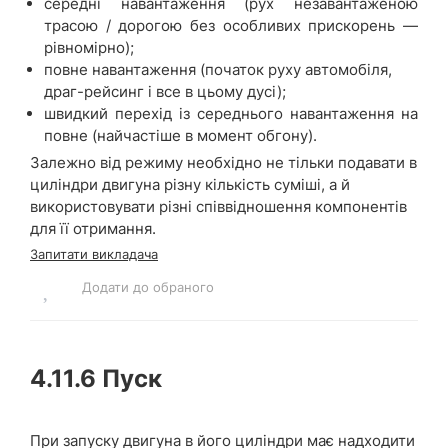
середні навантаження (рух незавантаженою
трасою / дорогою без особливих прискорень —
рівномірно);
повне навантаження (початок руху автомобіля,
драг-рейсинг і все в цьому дусі);
швидкий перехід із середнього навантаження на
повне (найчастіше в момент обгону).
Залежно від режиму необхідно не тільки подавати в
циліндри двигуна різну кількість суміші, а й
використовувати різні співвідношення компонентів
для її отримання.
Запитати викладача
Додати до обраного
4.11.6
Пуск
При запуску двигуна в його циліндри має надходити