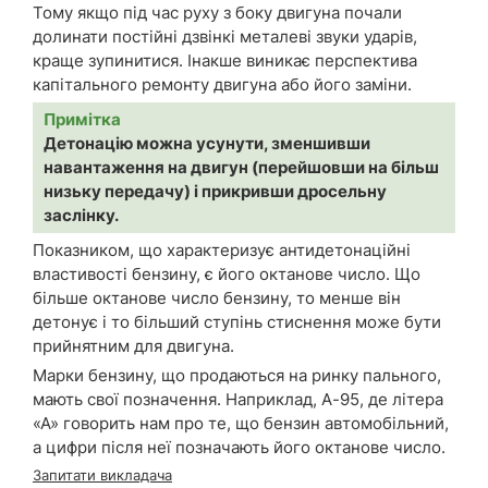
Тому якщо під час руху з боку двигуна почали
долинати постійні дзвінкі металеві звуки ударів,
краще зупинитися. Інакше виникає перспектива
капітального ремонту двигуна або його заміни.
Примітка
Детонацію можна усунути, зменшивши
навантаження на двигун (перейшовши на більш
низьку передачу) і прикривши дросельну
заслінку.
Показником, що характеризує антидетонаційні
властивості бензину, є його октанове число. Що
більше октанове число бензину, то менше він
детонує і то більший ступінь стиснення може бути
прийнятним для двигуна.
Марки бензину, що продаються на ринку пального,
мають свої позначення. Наприклад, А-95, де літера
«А» говорить нам про те, що бензин автомобільний,
а цифри після неї позначають його октанове число.
Запитати викладача