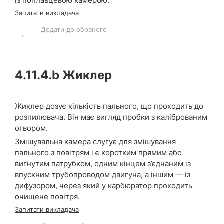
із поплавцевою камерою.
Запитати викладача
Додати до обраного
4.11.4.b
Жиклер
Жиклер дозує кількість пального, що проходить до
розпилювача. Він має вигляд пробки з каліброваним
отвором.
Змішувальна камера слугує для змішування
пального з повітрям і є коротким прямим або
вигнутим патрубком, одним кінцем з’єднаним із
впускним трубопроводом двигуна, а іншим — із
дифузором, через який у карбюратор проходить
очищене повітря.
Запитати викладача