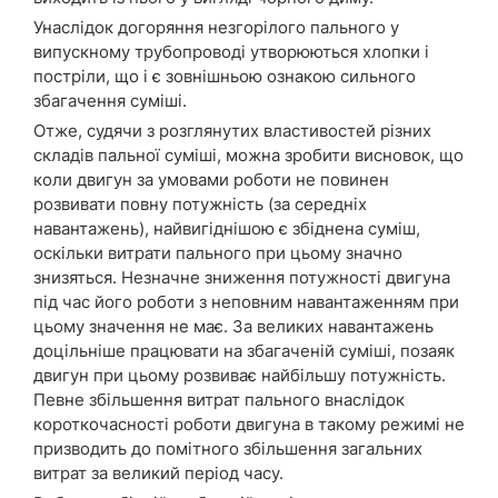
Унаслідок догоряння незгорілого пального у
випускному трубопроводі утворюються хлопки і
постріли, що і є зовнішньою ознакою сильного
збагачення суміші.
Отже, судячи з розглянутих властивостей різних
складів пальної суміші, можна зробити висновок, що
коли двигун за умовами роботи не повинен
розвивати повну потужність (за середніх
навантажень), найвигіднішою є збіднена суміш,
оскільки витрати пального при цьому значно
знизяться. Незначне зниження потужності двигуна
під час його роботи з неповним навантаженням при
цьому значення не має. За великих навантажень
доцільніше працювати на збагаченій суміші, позаяк
двигун при цьому розвиває найбільшу потужність.
Певне збільшення витрат пального внаслідок
короткочасності роботи двигуна в такому режимі не
призводить до помітного збільшення загальних
витрат за великий період часу.