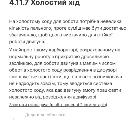
4.11.7
Холостий хід
На холостому ходу для роботи потрібна невелика
кількість пального, проте суміш має бути достатньо
збагаченою, щоб цього вистачило для стійкої
роботи двигуна.
У найпростішому карбюраторі, розрахованому на
нормальну роботу з прикритою дросельною
заслінкою, для роботи двигуна з малим числом
обертів холостого ходу розрідження в дифузорі
зменшується настільки, що пальне з розпилювача
не надходить зовсім, тому вводиться система
холостого ходу, яка дає двигуну змогу працювати
незалежно від розрідження в дифузорі.
Запитати викладача (в обговоренні 2 коментарів)
Додати до обраного