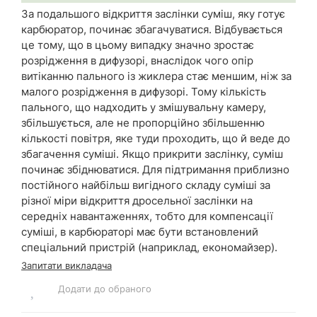
За подальшого відкриття заслінки суміш, яку готує
карбюратор, починає збагачуватися. Відбувається
це тому, що в цьому випадку значно зростає
розрідження в дифузорі, внаслідок чого опір
витіканню пального із жиклера стає меншим, ніж за
малого розрідження в дифузорі. Тому кількість
пального, що надходить у змішувальну камеру,
збільшується, але не пропорційно збільшенню
кількості повітря, яке туди проходить, що й веде до
збагачення суміші. Якщо прикрити заслінку, суміш
починає збіднюватися. Для підтримання приблизно
постійного найбільш вигідного складу суміші за
різної міри відкриття дросельної заслінки на
середніх навантаженнях, тобто для компенсації
суміші, в карбюраторі має бути встановлений
спеціальний пристрій (наприклад, економайзер).
Запитати викладача
Додати до обраного