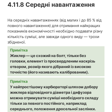
4.11.8
Середні навантаження
На середніх навантаженнях (від малих і до 85 % від
повного навантаження) для отримання найкращих
показників економічності необхідно подавати різну
кількість суміші, але завжди одного виду — трохи
збідненої.
Примітка
Жиклер — це схожий на болт, тільки без
головки, елемент із просвердленим наскрізь
отвором, розмір якого дібраний із високою
точністю (його називають каліброваним).
Примітка
У найпростішому карбюраторі шляхом добору
жиклера відповідного діаметра і дифузора
можна отримувати суміші необхідного складу
тільки за певного постійного, наприклад
середнього, положення дросельної заслінки.