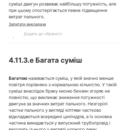
суміші двигун розвиває найбільшу потужність, але
при цьому спостерігається певне підвищення
витрат пального.
Запитати викладача
Додати до обраного
4.11.3.e
Багата суміш
Багатою
називається суміш, у якій значно менше
повітря порівняно з нормальною кількістю. У такій
суміші внаслідок браку кисню бензин згоряє не
повністю, що викликає зниження потужності
двигуна за значних витрат пального. Незгорілі
частки пального у вигляді кіптяви частково
відкладаються всередині циліндрів, а їх основна
частина викидається у випускний трубопровід і
виходить із нього у вигляді чорного диму.