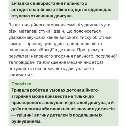
випадках використання пального з
антидетонаційною стійкістю, що не відповідає
ступеню стиснення двигуна.
За детонаційного згоряння суміші у двигуні чути
різкі металеві стуки і дзвін, що пояснюється
ударами звукових хвиль високого тиску об стінки
камер згоряння, циліндрів і днищ поршнів та
виникненням вібрації в деталях. При цьому в
результаті неповного згоряння пального, посиленої
тепловіддачі та збільшення механічних втрат
потужність і економічність двигуна різко
знижуються.
Примітка
Тривала робота в умовах детонаційного
згоряння може призвести не тільки до
прискореного зношування деталей двигуна, а й
до їх поломки або виникнення значних дефектів
— тріщин і вигину деталей із подальшим їх
руйнуванням.