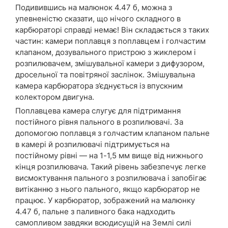
Подивившись на малюнок 4.47 б, можна з
упевненістю сказати, що нічого складного в
карбюраторі справді немає! Він складається з таких
частин: камери поплавця з поплавцем і голчастим
клапаном, дозувального пристрою з жиклером і
розпилювачем, змішувальної камери з дифузором,
дросельної та повітряної заслінок. Змішувальна
камера карбюратора з’єднується із впускним
колектором двигуна.
Поплавцева камера слугує для підтримання
постійного рівня пального в розпилювачі. За
допомогою поплавця з голчастим клапаном пальне
в камері й розпилювачі підтримується на
постійному рівні — на 1-1,5 мм вище від нижнього
кінця розпилювача. Такий рівень забезпечує легке
висмоктування пального з розпилювача і запобігає
витіканню з нього пального, якщо карбюратор не
працює. У карбюратор, зображений на малюнку
4.47 б, пальне з паливного бака надходить
самопливом завдяки всюдисущій на Землі силі