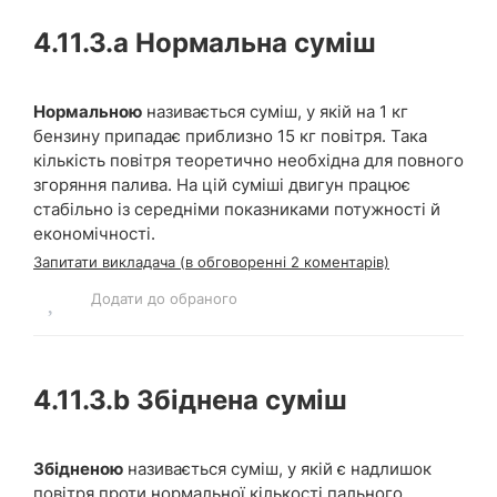
4.11.3.a
Нормальна суміш
Нормальною
називається суміш, у якій на 1 кг
бензину припадає приблизно 15 кг повітря. Така
кількість повітря теоретично необхідна для повного
згоряння палива. На цій суміші двигун працює
стабільно із середніми показниками потужності й
економічності.
Запитати викладача (в обговоренні 2 коментарів)
Додати до обраного
4.11.3.b
Збіднена суміш
Збідненою
називається суміш, у якій є надлишок
повітря проти нормальної кількості пального