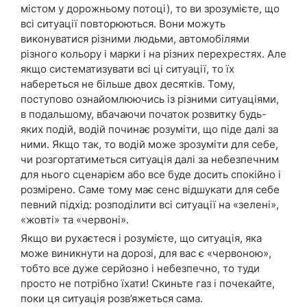
містом у дорожньому потоці), то ви зрозумієте, що
всі ситуації повторюються. Вони можуть
виконуватися різними людьми, автомобілями
різного кольору і марки і на різних перехрестях. Але
якщо систематизувати всі ці ситуації, то їх
набереться не більше двох десятків. Тому,
поступово ознайомлюючись із різними ситуаціями,
в подальшому, вбачаючи початок розвитку будь-
яких подій, водій починає розуміти, що піде далі за
ними. Якщо так, то водій може зрозуміти для себе,
чи розгортатиметься ситуація далі за небезпечним
для нього сценарієм або все буде досить спокійно і
розмірено. Саме тому має сенс відшукати для себе
певний підхід: розподілити всі ситуації на «зелені»,
«жовті» та «червоні».
Якщо ви рухаєтеся і розумієте, що ситуація, яка
може виникнути на дорозі, для вас є «червоною»,
тобто все дуже серйозно і небезпечно, то туди
просто не потрібно їхати! Скиньте газ і почекайте,
поки ця ситуація розв’яжеться сама.