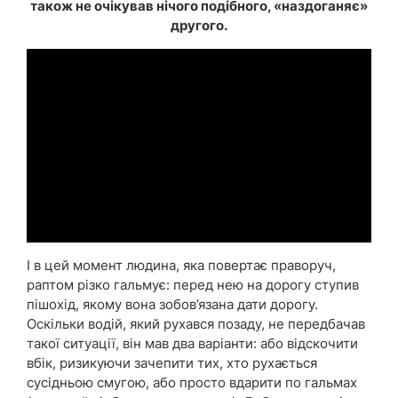
також не очікував нічого подібного, «наздоганяє»
другого.
І в цей момент людина, яка повертає праворуч,
раптом різко гальмує: перед нею на дорогу ступив
пішохід, якому вона зобов’язана дати дорогу.
Оскільки водій, який рухався позаду, не передбачав
такої ситуації, він мав два варіанти: або відскочити
вбік, ризикуючи зачепити тих, хто рухається
сусідньою смугою, або просто вдарити по гальмах