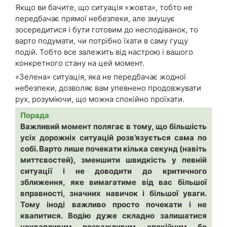
Якщо ви бачите, що ситуація «жовта», тобто не
передбачає прямої небезпеки, але змушує
зосередитися і бути готовим до несподіванок, то
варто подумати, чи потрібно їхати в саму гущу
подій. Тобто все залежить від настрою і вашого
конкретного стану на цей момент.
«Зелена» ситуація, яка не передбачає жодної
небезпеки, дозволяє вам упевнено продовжувати
рух, розуміючи, що можна спокійно проїхати.
Порада
Важливий момент полягає в тому, що більшість
усіх дорожніх ситуацій розв’язується сама по
собі. Варто лише почекати кілька секунд (навіть
миттєвостей), зменшити швидкість у певній
ситуації і не доводити до критичного
зближення, яке вимагатиме від вас більшої
вправності, значних навичок і більшої уваги.
Тому іноді важливо просто почекати і не
квапитися. Водію дуже складно залишатися
неквапливим, розважливим, спокійним, бо