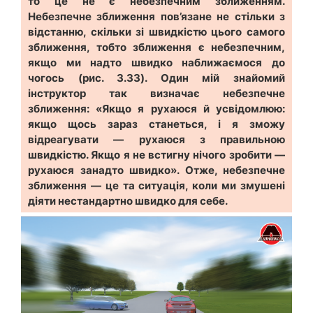
то це не є небезпечним зближенням.
Небезпечне зближення пов’язане не стільки з
відстанню, скільки зі швидкістю цього самого
зближення, тобто зближення є небезпечним,
якщо ми надто швидко наближаємося до
чогось (рис. 3.33). Один мій знайомий
інструктор так визначає небезпечне
зближення: «Якщо я рухаюся й усвідомлюю:
якщо щось зараз станеться, і я зможу
відреагувати — рухаюся з правильною
швидкістю. Якщо я не встигну нічого зробити —
рухаюся занадто швидко». Отже, небезпечне
зближення — це та ситуація, коли ми змушені
діяти нестандартно швидко для себе.