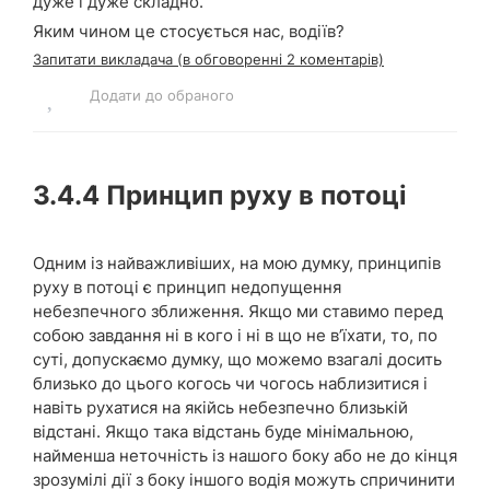
дуже і дуже складно.
Яким чином це стосується нас, водіїв?
Запитати викладача (в обговоренні 2 коментарів)
Додати до обраного
3.4.4
Принцип руху в потоці
Одним із найважливіших, на мою думку, принципів
руху в потоці є принцип недопущення
небезпечного зближення. Якщо ми ставимо перед
собою завдання ні в кого і ні в що не в’їхати, то, по
суті, допускаємо думку, що можемо взагалі досить
близько до цього когось чи чогось наблизитися і
навіть рухатися на якійсь небезпечно близькій
відстані. Якщо така відстань буде мінімальною,
найменша неточність із нашого боку або не до кінця
зрозумілі дії з боку іншого водія можуть спричинити