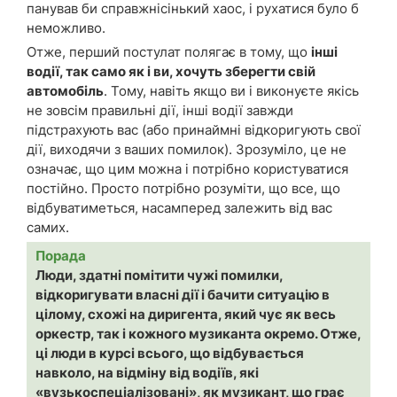
панував би справжнісінький хаос, і рухатися було б
неможливо.
Отже, перший постулат полягає в тому, що
інші
водії, так само як і ви, хочуть зберегти свій
автомобіль
. Тому, навіть якщо ви і виконуєте якісь
не зовсім правильні дії, інші водії завжди
підстрахують вас (або принаймні відкоригують свої
дії, виходячи з ваших помилок). Зрозуміло, це не
означає, що цим можна і потрібно користуватися
постійно. Просто потрібно розуміти, що все, що
відбуватиметься, насамперед залежить від вас
самих.
Порада
Люди, здатні помітити чужі помилки,
відкоригувати власні дії і бачити ситуацію в
цілому, схожі на диригента, який чує як весь
оркестр, так і кожного музиканта окремо. Отже,
ці люди в курсі всього, що відбувається
навколо, на відміну від водіїв, які
«вузькоспеціалізовані», як музикант, що грає