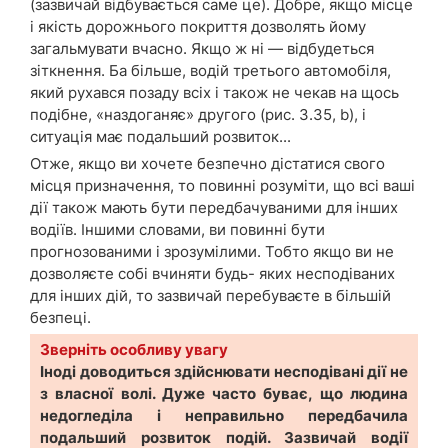
(зазвичай відбувається саме це). Добре, якщо місце
і якість дорожнього покриття дозволять йому
загальмувати вчасно. Якщо ж ні — відбудеться
зіткнення. Ба більше, водій третього автомобіля,
який рухався позаду всіх і також не чекав на щось
подібне, «наздоганяє» другого (рис. 3.35, b), і
ситуація має подальший розвиток...
Отже, якщо ви хочете безпечно дістатися свого
місця призначення, то повинні розуміти, що всі ваші
дії також мають бути передбачуваними для інших
водіїв. Іншими словами, ви повинні бути
прогнозованими і зрозумілими. Тобто якщо ви не
дозволяєте собі вчиняти будь- яких несподіваних
для інших дій, то зазвичай перебуваєте в більшій
безпеці.
Зверніть особливу увагу
Іноді доводиться здійснювати несподівані дії не
з власної волі. Дуже часто буває, що людина
недогледіла і неправильно передбачила
подальший розвиток подій. Зазвичай водії