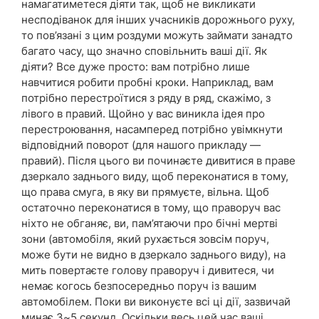
намагатиметеся діяти так, щоб не викликати
несподіванок для інших учасників дорожнього руху,
то пов’язані з цим роздуми можуть займати занадто
багато часу, що значно сповільнить ваші дії. Як
діяти? Все дуже просто: вам потрібно лише
навчитися робити пробні кроки. Наприклад, вам
потрібно перестроїтися з ряду в ряд, скажімо, з
лівого в правий. Щойно у вас виникла ідея про
перестроювання, насамперед потрібно увімкнути
відповідний поворот (для нашого прикладу —
правий). Після цього ви починаєте дивитися в праве
дзеркало заднього виду, щоб переконатися в тому,
що права смуга, в яку ви прямуєте, вільна. Щоб
остаточно переконатися в тому, що праворуч вас
ніхто не обганяє, ви, пам’ятаючи про бічні мертві
зони (автомобіля, який рухається зовсім поруч,
може бути не видно в дзеркало заднього виду), на
мить повертаєте голову праворуч і дивитеся, чи
немає когось безпосередньо поруч із вашим
автомобілем. Поки ви виконуєте всі ці дії, зазвичай
минає 3~5 секунд. Оскільки весь цей час ваші