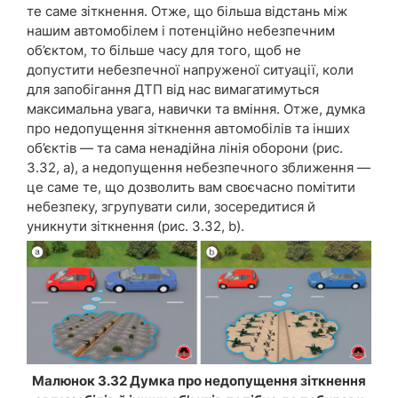
те саме зіткнення. Отже, що більша відстань між
нашим автомобілем і потенційно небезпечним
об’єктом, то більше часу для того, щоб не
допустити небезпечної напруженої ситуації, коли
для запобігання ДТП від нас вимагатимуться
максимальна увага, навички та вміння. Отже, думка
про недопущення зіткнення автомобілів та інших
об’єктів — та сама ненадійна лінія оборони (рис.
3.32, a), а недопущення небезпечного зближення —
це саме те, що дозволить вам своєчасно помітити
небезпеку, згрупувати сили, зосередитися й
уникнути зіткнення (рис. 3.32, b).
Малюнок 3.32 Думка про недопущення зіткнення