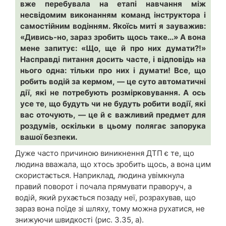
вже перебувала на етапі навчання між
несвідомим виконанням команд інструктора і
самостійним водінням. Якоїсь миті я зауважив:
«Дивись-но, зараз зробить щось таке...» А вона
мене запитує: «Що, ще й про них думати?!»
Насправді питання досить часте, і відповідь на
нього одна: тільки про них і думати! Все, що
робить водій за кермом, — це суто автоматичні
дії, які не потребують розмірковування. А ось
усе те, що будуть чи не будуть робити водії, які
вас оточують, — це й є важливий предмет для
роздумів, оскільки в цьому полягає запорука
вашої безпеки.
Дуже часто причиною виникнення ДТП є те, що
людина вважала, що хтось зробить щось, а вона цим
скористається. Наприклад, людина увімкнула
правий поворот і почала прямувати праворуч, а
водій, який рухається позаду неї, розрахував, що
зараз вона поїде зі шляху, тому можна рухатися, не
знижуючи швидкості (рис. 3.35, а).