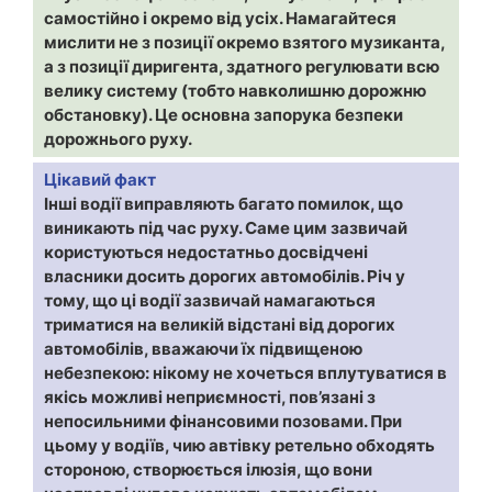
самостійно і окремо від усіх. Намагайтеся
мислити не з позиції окремо взятого музиканта,
а з позиції диригента, здатного регулювати всю
велику систему (тобто навколишню дорожню
обстановку). Це основна запорука безпеки
дорожнього руху.
Цікавий факт
Інші водії виправляють багато помилок, що
виникають під час руху. Саме цим зазвичай
користуються недостатньо досвідчені
власники досить дорогих автомобілів. Річ у
тому, що ці водії зазвичай намагаються
триматися на великій відстані від дорогих
автомобілів, вважаючи їх підвищеною
небезпекою: нікому не хочеться вплутуватися в
якісь можливі неприємності, пов’язані з
непосильними фінансовими позовами. При
цьому у водіїв, чию автівку ретельно обходять
стороною, створюється ілюзія, що вони