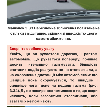
Малюнок 3.33 Небезпечне зближення пов’язане не
стільки з відстанню, скільки зі швидкістю цього
самого зближення.
Зверніть особливу увагу
Уявіть, що ви рухаєтеся дорогою, і раптом
автомобіль, що рухається попереду, починає
досить інтенсивно гальмувати. Більшість
опитаних водіїв реагують не на стопсигнали, а
на скорочення дистанції між автомобілями: що
швидше вона скорочується, то швидше і
сильніше нога тисне на педаль гальма (рис.
3.34). Дуже поширеною помилкою є те, що люди
чекають, коли загоряться стопсигнали, або
взагалі їх не помічають.