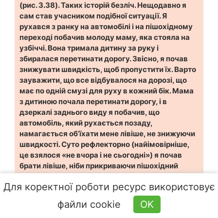
(рис. 3.38). Таких історій безліч. Нещодавно я
сам став учасником подібної ситуації. Я
рухався з ранку на автомобілі і на пішохідному
переході побачив молоду маму, яка стояла на
узбіччі. Вона тримала дитину за руку і
збиралася перетинати дорогу. Звісно, я почав
знижувати швидкість, щоб пропустити їх. Варто
зауважити, що все відбувалося на дорозі, що
має по одній смузі для руху в кожний бік. Мама
з дитиною почала перетинати дорогу, і в
дзеркалі заднього виду я побачив, що
автомобіль, який рухається позаду,
намагається об’їхати мене лівіше, не знижуючи
швидкості. Суто рефлекторно (найімовірніше,
це взялося «не вчора і не сьогодні») я почав
брати лівіше, ніби прикриваючи пішохідний
перехід і не даючи себе обігнати. У результаті
Для коректної роботи ресурс використовує
пішоходи спокійно перетнули дорогу, але
потрібно було бачити обличчя дівчини за
файли cookie
OK
кермом автомобіля, яка промчала-таки повз