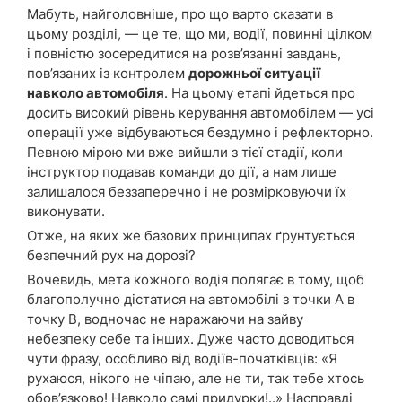
Мабуть, найголовніше, про що варто сказати в
цьому розділі, — це те, що ми, водії, повинні цілком
і повністю зосередитися на розв’язанні завдань,
пов’язаних із контролем
дорожньої ситуації
навколо автомобіля
. На цьому етапі йдеться про
досить високий рівень керування автомобілем — усі
операції уже відбуваються бездумно і рефлекторно.
Певною мірою ми вже вийшли з тієї стадії, коли
інструктор подавав команди до дії, а нам лише
залишалося беззаперечно і не розмірковуючи їх
виконувати.
Отже, на яких же базових принципах ґрунтується
безпечний рух на дорозі?
Вочевидь, мета кожного водія полягає в тому, щоб
благополучно дістатися на автомобілі з точки А в
точку В, водночас не наражаючи на зайву
небезпеку себе та інших. Дуже часто доводиться
чути фразу, особливо від водіїв-початківців: «Я
рухаюся, нікого не чіпаю, але не ти, так тебе хтось
обов’язково! Навколо самі придурки!..» Насправді