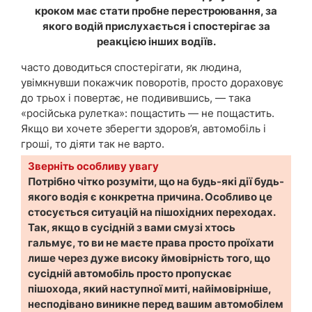
кроком має стати пробне перестроювання, за
якого водій прислухається і спостерігає за
реакцією інших водіїв.
часто доводиться спостерігати, як людина,
увімкнувши покажчик поворотів, просто дораховує
до трьох і повертає, не подивившись, — така
«російська рулетка»: пощастить — не пощастить.
Якщо ви хочете зберегти здоров’я, автомобіль і
гроші, то діяти так не варто.
Зверніть особливу увагу
Потрібно чітко розуміти, що на будь-які дії будь-
якого водія є конкретна причина. Особливо це
стосується ситуацій на пішохідних переходах.
Так, якщо в сусідній з вами смузі хтось
гальмує, то ви не маєте права просто проїхати
лише через дуже високу ймовірність того, що
сусідній автомобіль просто пропускає
пішохода, який наступної миті, найімовірніше,
несподівано виникне перед вашим автомобілем