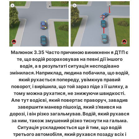
Малюнок 3.35 Часто причиною виникненн я ДТП є
те, що водій розраховував на певні дії іншого
водія, а в результаті ситуація несподівано
змінилася. Наприклад, людина побачила, що водій,
який рухається попереду, увімкнув правий
поворот, і вирішила, що той зараз піде з її шляху, а
тому можна рухатися, не знижуючи швидкості.
Але тут водієві, який повертає праворуч, завадив
завершити маневр пішохід, який з’явився на
дорозі, і він різко загальмував. Водій, який рухався
за ним, також змушений різко тиснути на гальма.
Ситуація ускладнюється ще й тим, що водій
третього автомобіля, який рухався позаду всіх і