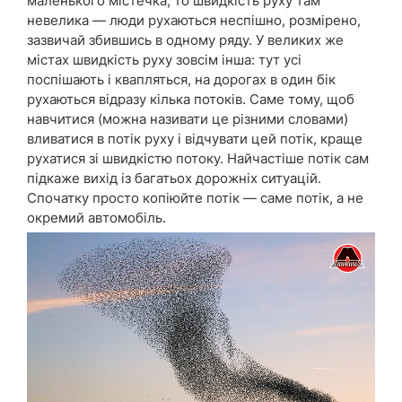
маленького містечка, то швидкість руху там
невелика — люди рухаються неспішно, розмірено,
зазвичай збившись в одному ряду. У великих же
містах швидкість руху зовсім інша: тут усі
поспішають і квапляться, на дорогах в один бік
рухаються відразу кілька потоків. Саме тому, щоб
навчитися (можна називати це різними словами)
вливатися в потік руху і відчувати цей потік, краще
рухатися зі швидкістю потоку. Найчастіше потік сам
підкаже вихід із багатьох дорожніх ситуацій.
Спочатку просто копіюйте потік — саме потік, а не
окремий автомобіль.