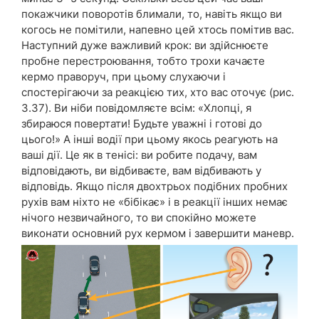
покажчики поворотів блимали, то, навіть якщо ви
когось не помітили, напевно цей хтось помітив вас.
Наступний дуже важливий крок: ви здійснюєте
пробне перестроювання, тобто трохи качаєте
кермо праворуч, при цьому слухаючи і
спостерігаючи за реакцією тих, хто вас оточує (рис.
3.37). Ви ніби повідомляєте всім: «Хлопці, я
збираюся повертати! Будьте уважні і готові до
цього!» А інші водії при цьому якось реагують на
ваші дії. Це як в тенісі: ви робите подачу, вам
відповідають, ви відбиваєте, вам відбивають у
відповідь. Якщо після двохтрьох подібних пробних
рухів вам ніхто не «бібікає» і в реакції інших немає
нічого незвичайного, то ви спокійно можете
виконати основний рух кермом і завершити маневр.