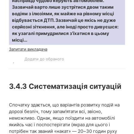
насправді чудово керують автомобілем.
Зазвичай варто лише зустрітися двом таким
водіям з ілюзіями, як майже на рівному місці
відбувається ДТП. Зазвичай це якісь не дуже
серйозні зіткнення, але іноді просто дивуєшся:
як узагалі примудрилися з’їхатися в цьому
місці...
Запитати викладача
Додати до обраного
3.4.3
Систематизація ситуацій
Спочатку здається, що варіантів розвитку подій на
дорозі безліч, тому запам’ятати всі, звісно,
неможливо. Однак, якщо поїздити на автомобілі
якийсь час і поспостерігати (якраз для цього і
потрібен так званий «накат» — 20~30 годин руху