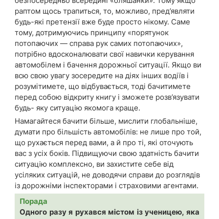
безпосередньо всередині «бляшанки». Тому якщо
раптом щось трапиться, то, можливо, пред’являти
будь-які претензії вже буде просто нікому. Саме
тому, дотримуючись принципу «порятунок
потопаючих — справа рук самих потопаючих»,
потрібно вдосконалювати свої навички керування
автомобілем і бачення дорожньої ситуації. Якщо ви
всю свою увагу зосередите на діях інших водіїв і
розумітимете, що відбувається, тоді бачитимете
перед собою відкриту книгу і зможете розв’язувати
будь- яку ситуацію якомога краще.
Намагайтеся бачити більше, мислити глобальніше,
думати про більшість автомобілів: не лише про той,
що рухається перед вами, а й про ті, які оточують
вас з усіх боків. Підвищуючи свою здатність бачити
ситуацію комплексно, ви захистите себе від
усіляких ситуацій, не доводячи справи до розглядів
із дорожніми інспекторами і страховими агентами.
Порада
Одного разу я рухався містом із ученицею, яка