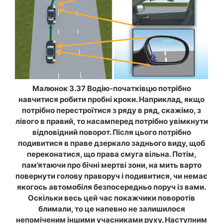
Малюнок 3.37 Водію-початківцю потрібно
навчитися робити пробні кроки. Наприклад, якщо
потрібно перестроїтися з ряду в ряд, скажімо, з
лівого в правий, то насамперед потрібно увімкнути
відповідний поворот. Після цього потрібно
подивитися в праве дзеркало заднього виду, щоб
переконатися, що права смуга вільна. Потім,
пам’ятаючи про бічні мертві зони, на мить варто
повернути голову праворуч і подивитися, чи немає
якогось автомобіля безпосередньо поруч із вами.
Оскільки весь цей час покажчики поворотів
блимали, то це напевно не залишилося
непоміченим іншими учасниками руху. Наступним