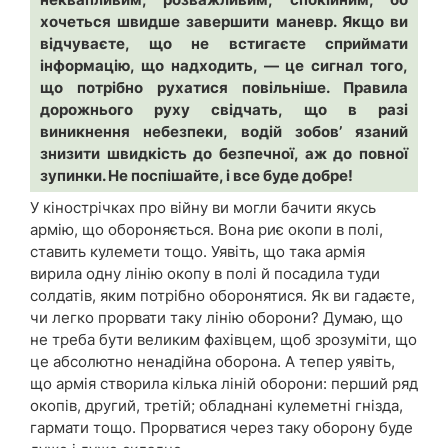
хочеться швидше завершити маневр. Якщо ви
відчуваєте, що не встигаєте сприймати
інформацію, що надходить, — це сигнал того,
що потрібно рухатися повільніше. Правила
дорожнього руху свідчать, що в разі
виникнення небезпеки, водій зобов’ язаний
знизити швидкість до безпечної, аж до повної
зупинки. Не поспішайте, і все буде добре!
У кінострічках про війну ви могли бачити якусь
армію, що обороняється. Вона риє окопи в полі,
ставить кулемети тощо. Уявіть, що така армія
вирила одну лінію окопу в полі й посадила туди
солдатів, яким потрібно оборонятися. Як ви гадаєте,
чи легко прорвати таку лінію оборони? Думаю, що
не треба бути великим фахівцем, щоб зрозуміти, що
це абсолютно ненадійна оборона. А тепер уявіть,
що армія створила кілька ліній оборони: перший ряд
окопів, другий, третій; обладнані кулеметні гнізда,
гармати тощо. Прорватися через таку оборону буде