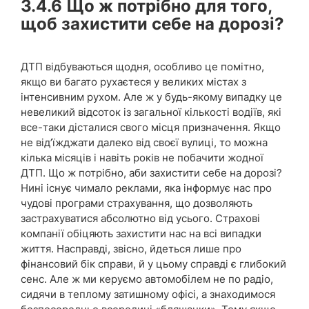
3.4.6
Що ж потрібно для того,
щоб захистити себе на дорозі?
ДТП відбуваються щодня, особливо це помітно,
якщо ви багато рухаєтеся у великих містах з
інтенсивним рухом. Але ж у будь-якому випадку це
невеликий відсоток із загальної кількості водіїв, які
все-таки дісталися свого місця призначення. Якщо
не від’їжджати далеко від своєї вулиці, то можна
кілька місяців і навіть років не побачити жодної
ДТП. Що ж потрібно, аби захистити себе на дорозі?
Нині існує чимало реклами, яка інформує нас про
чудові програми страхування, що дозволяють
застрахуватися абсолютно від усього. Страхові
компанії обіцяють захистити нас на всі випадки
життя. Насправді, звісно, йдеться лише про
фінансовий бік справи, й у цьому справді є глибокий
сенс. Але ж ми керуємо автомобілем не по радіо,
сидячи в теплому затишному офісі, а знаходимося