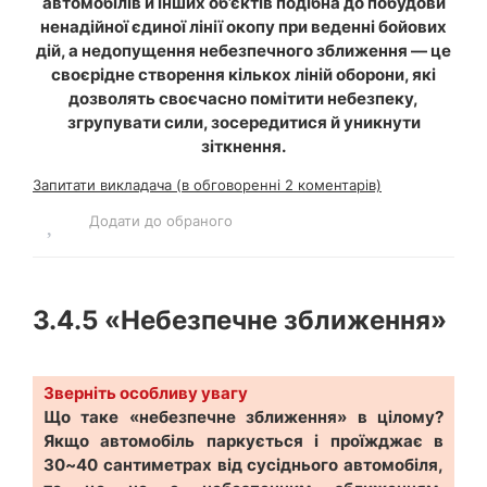
автомобілів й інших об’єктів подібна до побудови
ненадійної єдиної лінії окопу при веденні бойових
дій, а недопущення небезпечного зближення — це
своєрідне створення кількох ліній оборони, які
дозволять своєчасно помітити небезпеку,
згрупувати сили, зосередитися й уникнути
зіткнення.
Запитати викладача (в обговоренні 2 коментарів)
Додати до обраного
3.4.5
«Небезпечне зближення»
Зверніть особливу увагу
Що таке «небезпечне зближення» в цілому?
Якщо автомобіль паркується і проїжджає в
30~40 сантиметрах від сусіднього автомобіля,