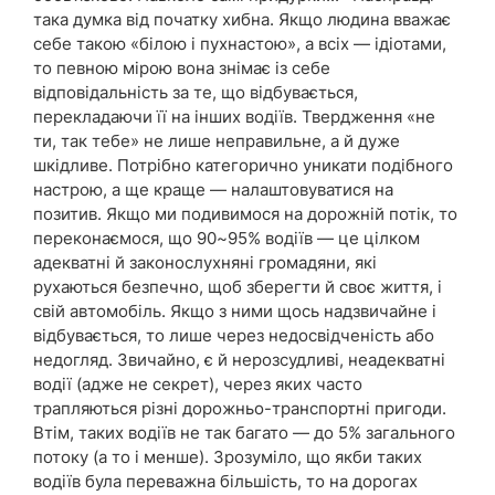
така думка від початку хибна. Якщо людина вважає
себе такою «білою і пухнастою», а всіх — ідіотами,
то певною мірою вона знімає із себе
відповідальність за те, що відбувається,
перекладаючи її на інших водіїв. Твердження «не
ти, так тебе» не лише неправильне, а й дуже
шкідливе. Потрібно категорично уникати подібного
настрою, а ще краще — налаштовуватися на
позитив. Якщо ми подивимося на дорожній потік, то
переконаємося, що 90~95% водіїв — це цілком
адекватні й законослухняні громадяни, які
рухаються безпечно, щоб зберегти й своє життя, і
свій автомобіль. Якщо з ними щось надзвичайне і
відбувається, то лише через недосвідченість або
недогляд. Звичайно, є й нерозсудливі, неадекватні
водії (адже не секрет), через яких часто
трапляються різні дорожньо-транспортні пригоди.
Втім, таких водіїв не так багато — до 5% загального
потоку (а то і менше). Зрозуміло, що якби таких
водіїв була переважна більшість, то на дорогах