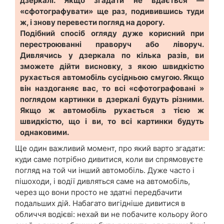
дзеркалі. Якщо згадати не вдається —
«сфотографувати» ще раз, подивившись туди
ж, і знову перевести погляд на дорогу.
Подібний спосіб огляду дуже корисний при
перестроюванні праворуч або ліворуч.
Дивлячись у дзеркала по кілька разів, ви
зможете дійти висновку, з якою швидкістю
рухається автомобіль сусідньою смугою. Якщо
він наздоганяє вас, то всі «сфотографовані »
поглядом картинки в дзеркалі будуть різними.
Якщо ж автомобіль рухається з тією ж
швидкістю, що і ви, то всі картинки будуть
однаковими.
Ще один важливий момент, про який варто згадати:
куди саме потрібно дивитися, коли ви спрямовуєте
погляд на той чи інший автомобіль. Дуже часто і
пішоходи, і водії дивляться саме на автомобіль,
через що вони просто не здатні передбачити
подальших дій. Набагато вигідніше дивитися в
обличчя водієві: нехай ви не побачите кольору його