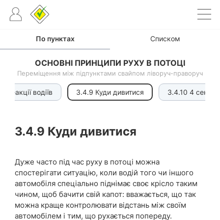
По пунктах
Списком
ОСНОВНІ ПРИНЦИПИ РУХУ В ПОТОЦІ
Переміщення між підпунктами свайпом ліворуч-праворуч
о реакції водіїв
3.4.9 Куди дивитися
3.4.10 4 секун
3.4.9
Куди дивитися
Дуже часто під час руху в потоці можна
спостерігати ситуацію, коли водій того чи іншого
автомобіля спеціально піднімає своє крісло таким
чином, щоб бачити свій капот: вважається, що так
можна краще контролювати відстань між своїм
автомобілем і тим, що рухається попереду.