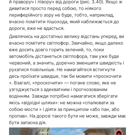
й праворуч і ліворуч від дороги (рис. 3.40). Якщо ж
дивитися просто перед собою, то ніякого
периферійного зору не буде, тобто, наприклад,
вчасно помітити пішохода, який наближається до
дороги, вже не вдасться.
Дивлячись на достатньо велику відстань уперед, ви
вчасно помітите світлофор. Звичайно, якщо далеко
вже досить довго горить зелений, то, поки
автомобіль дістанеться світлофора, там уже буде
червоний, а значить, доречно зменшити швидкість і
рухатися повільніше. Не намагайтеся встигнути
десь проїхати швидше, так би мовити «проскочити
». Взагалі, «проскочити» — погане слово, яке не
узгоджується з адекватним і прогнозованим
водінням. Завжди потрібно намагатися зберігати
якісь «відхідні шляхи»: не можна «спалювати за
собою мости » і діяти за принципом «або пан, або
пропав». На дорозі такого бути не може, завжди має
бути запасна дія.