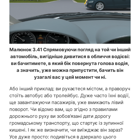
Малюнок 3.41 Спрямовуючи погляд на той чи інший
автомобіль, вигідніше дивитися в обличчя водієві:
ви бачитимете, в який бік повернута голова водія,
а значить, уже можна припустити, бачить він
узагалі вас у цей момент чи ні.
Або інший приклад: ви рухаєтеся містом, а праворуч
стоїть автобус або тролейбус. Дуже часто їхні водії,
ще завантажуючи пасажирів, уже вмикають лівий
поворот. Чи відомо вам, що згідно з правилами
дорожнього руху ви зобов’язані дати дорогу
громадському транспорту, що стартує із зупинної
кишені. І як же визначити, чи виїжджає він зараз?
Усе дуже просто: подивіться в дзеркало цього