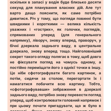
оскільки в запасі у водія буде близько десяти
секунд для планування власних дій. Але тут
варто дещо пояснити, як саме потрібно
дивитися. Річ у тому, що погляди повинні бути
швидкими і короткими — велика кількість
уважних і «гострих», як голочки, поглядів,
спрямованих уперед (для генерального
напрямку), ліворуч, знову вперед, праворуч, у
бічні дзеркала заднього виду, в центральне
дзеркало, знову вперед тощо. Найголовніший
секрет такого огляду полягає в тому, щоб довго
не фіксувати погляд на чомусь одному, а
постійно переміщати його з однієї точки в іншу.
Це ніби сфотографувати багато картинок, а
потім, сидячи за столом, перегортати їх і
намагатися побачити всю картину. Тобто,
«сфотографувавши» зображення в дзеркалі
заднього виду, потрібно знову перевести погляд
уперед, щоб контролювати головний напрямок і
при цьому почати пригадувати, що ж було в