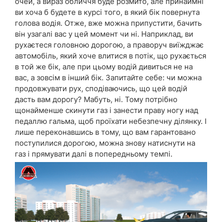
очей, а вираз обличчя буде розмито, але принаймні
ви хоча б будете в курсі того, в який бік повернута
голова водія. Отже, вже можна припустити, бачить
він узагалі вас у цей момент чи ні. Наприклад, ви
рухаєтеся головною дорогою, а праворуч виїжджає
автомобіль, який хоче влитися в потік, що рухається
в той же бік, але при цьому водій дивиться не на
вас, а зовсім в інший бік. Запитайте себе: чи можна
продовжувати рух, сподіваючись, що цей водій
дасть вам дорогу? Мабуть, ні. Тому потрібно
щонайменше скинути газ і занести праву ногу над
педаллю гальма, щоб проїхати небезпечну ділянку. І
лише переконавшись в тому, що вам гарантовано
поступилися дорогою, можна знову натиснути на
газ і прямувати далі в попередньому темпі.