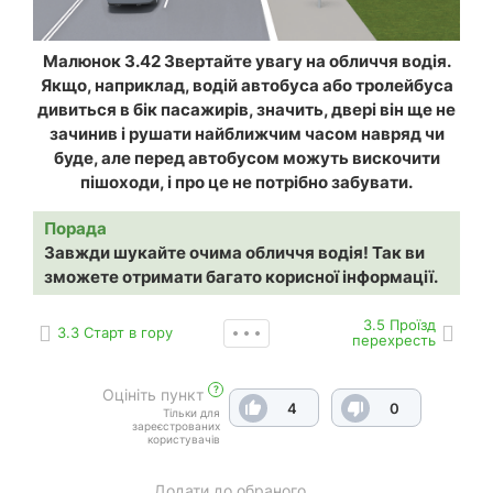
Малюнок 3.42 Звертайте увагу на обличчя водія.
Якщо, наприклад, водій автобуса або тролейбуса
дивиться в бік пасажирів, значить, двері він ще не
зачинив і рушати найближчим часом навряд чи
буде, але перед автобусом можуть вискочити
пішоходи, і про це не потрібно забувати.
Порада
Завжди шукайте очима обличчя водія! Так ви
зможете отримати багато корисної інформації.
3.5 Проїзд
3.3 Старт в гору
перехресть
?
Оцініть пункт
4
0
Тільки для
зареєстрованих
користувачів
Додати до обраного