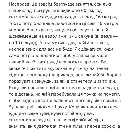
Насправді це зовсім безглузде заняття, оскільки,
наприклад, при русі зі швидкістю 60 км/год
автомобіль за секунду проходить понад 16 метрів,
тобто потрібно лише дивитися на ці самі 16 метрів
уперед. А ще краще, якщо у вас існує план дій
щонайменше на найближчі 3~5 секунд (в ідеалі —
до 10 секунд). У цьому випадку, найімовірніше,
несподіванок для вас не буде. Як дізнатися, куди
саме потрібно дивитися, щоб у запасі ви мали
певний час? Насправді все досить просто. Ви
можете помітити якусь значну точку на певній
відстані попереду (наприклад, рекламний білборд) і
порахувати секунди, за які дістанетеся цієї точки.
Якщо ви досягли наміченої точки за десять секунд,
то відстань, на якій перебувала ця точка на початку
лічби, відповідає тій дальності погляду, яка повинна
бути за цієї швидкості руху. Коли ви дивитиметеся
вдалину саме туди, куди потрібно, у вас
автоматично задіюється периферійний зір, а
значить, ви будете бачити не тільки перед собою, а