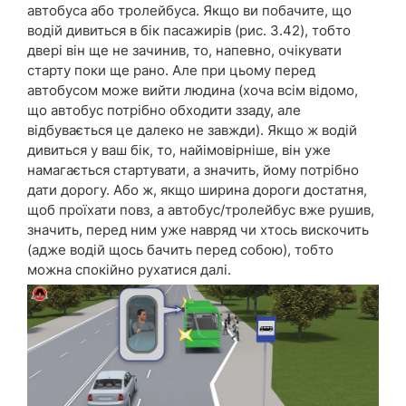
автобуса або тролейбуса. Якщо ви побачите, що
водій дивиться в бік пасажирів (рис. 3.42), тобто
двері він ще не зачинив, то, напевно, очікувати
старту поки ще рано. Але при цьому перед
автобусом може вийти людина (хоча всім відомо,
що автобус потрібно обходити ззаду, але
відбувається це далеко не завжди). Якщо ж водій
дивиться у ваш бік, то, найімовірніше, він уже
намагається стартувати, а значить, йому потрібно
дати дорогу. Або ж, якщо ширина дороги достатня,
щоб проїхати повз, а автобус/тролейбус вже рушив,
значить, перед ним уже навряд чи хтось вискочить
(адже водій щось бачить перед собою), тобто
можна спокійно рухатися далі.