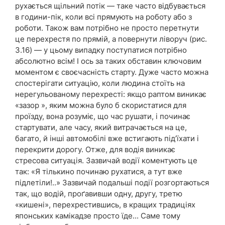
рухається щільний потік — таке часто відбувається
в години-пік, коли всі прямують на роботу або з
роботи. Також вам потрібно не просто перетнути
це перехрестя по прямій, а повернути ліворуч (рис.
3.16) — у цьому випадку поступатися потрібно
абсолютно всім! І ось за таких обставин ключовим
моментом є своєчасність старту. Дуже часто можна
спостерігати ситуацію, коли людина стоїть на
нерегульованому перехресті: якщо раптом виникає
«зазор », яким можна було б скористатися для
проїзду, вона розуміє, що час рушати, і починає
стартувати, але часу, який витрачається на це,
багато, й інші автомобілі вже встигають під’їхати і
перекрити дорогу. Отже, для водія виникає
стресова ситуація. Зазвичай водії коментують це
так: «Я тількино починаю рухатися, а тут вже
підлетіли!..» Зазвичай подальші події розгортаються
так, що водій, проґавивши одну, другу, третю
«кишені», перехрестившись, в кращих традиціях
японських камікадзе просто їде... Саме тому