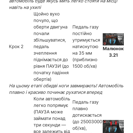
автомобіль буде якусь мить легко стояти на місці
навіть на ухилі
Щойно вухо
почуло, що
оберти двигуна
Педаль газу
почали
постійно
збільшуватися,
утримується
Крок 2
педаль
натиснутою
Малюнок
зчеплення
на 35 мм
3.21
піднімається до
(приблизно
рівня ПАУЗИ (до
1500 об/хв)
початку падіння
обертів)
На цьому етапі обидві ноги завмирають! Автомобіль
плавно і красиво починає рухатися вперед
Коли автомобіль
Педаль газу
легко попрямує
плавно
(ПАУЗА може
дотискається
займати понад
(до 25003000
три секунди —
об/хв),
все залежить від