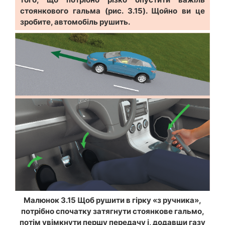
стоянкового гальма (рис. 3.15). Щойно ви це
зробите, автомобіль рушить.
Малюнок 3.15 Щоб рушити в гірку «з ручника»,
потрібно спочатку затягнути стоянкове гальмо,
потім увімкнути першу передачу і, додавши газу