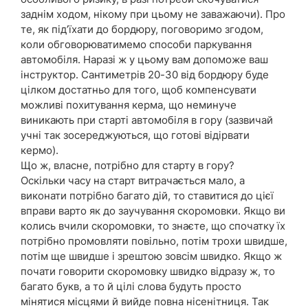
заднім ходом, нікому при цьому не заважаючи). Про
те, як під’їхати до бордюру, поговоримо згодом,
коли обговорюватимемо способи паркування
автомобіля. Наразі ж у цьому вам допоможе ваш
інструктор. Сантиметрів 20-30 від бордюру буде
цілком достатньо для того, щоб компенсувати
можливі похитування керма, що неминуче
виникають при старті автомобіля в гору (зазвичай
учні так зосереджуються, що готові відірвати
кермо).
Що ж, власне, потрібно для старту в гору?
Оскільки часу на старт витрачається мало, а
виконати потрібно багато дій, то ставитися до цієї
вправи варто як до заучування скоромовки. Якщо ви
колись вчили скоромовки, то знаєте, що спочатку їх
потрібно промовляти повільно, потім трохи швидше,
потім ще швидше і зрештою зовсім швидко. Якщо ж
почати говорити скоромовку швидко відразу ж, то
багато букв, а то й цілі слова будуть просто
мінятися місцями й вийде повна нісенітниця. Так