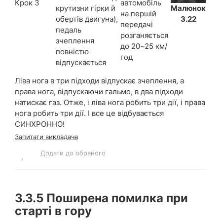
Крок 3
автомобіль
Малюнок
крутизни гірки й
на першій
3.22
обертів двигуна),
передачі
педаль
розганяється
зчеплення
до 20~25 км/
повністю
год
відпускається
Ліва нога в три підходи відпускає зчеплення, а
права нога, відпускаючи гальмо, в два підходи
натискає газ. Отже, і ліва нога робить три дії, і права
нога робить три дії. І все це відбувається
СИНХРОННО!
Запитати викладача
Додати до обраного
3.3.5
Поширена помилка при
старті в гору