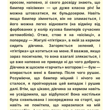
кросом, напевно, зі свого досвіду знають, що
бампер «вісімки» — це дуже класна річ! Їм
можна штовхатися, як бульдозером. Навіть
якщо бампер зімнеться, він не зламається, і
його можна легко відновити (на відміну від
фарбованих у колір кузова бамперів сучасних
автомобілів). Отже, стою я на «вісімці», а
попереду — Жигулі «п’ятірка», в якій за кермом
сидить дівчина. Загоряється зелений, і
«п’ятірка» ця котиться на мене. Я вважав, якщо
зараз посигналю, то вона взагалі злякається, і
це вже напевно не приведе ні до чого доброго.
Дівчина ж щосили «гарчить» мотором і — бум —
впирається мені в бампер. Після чого рушає.
Розуміючи, що бампер міцний і нічого не
сталося, я проігнорував цей випадок і рушив
далі. Втім, що цікаво, дівчина за кермом навіть
не усвідомила, що відбулося! Вона настільки
була схвильована і зосереджена на старті, що
навіть не помітила, що наразилася на мій