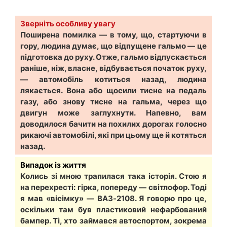
Зверніть особливу увагу
Поширена помилка — в тому, що, стартуючи в
гору, людина думає, що відпущене гальмо — це
підготовка до руху. Отже, гальмо відпускається
раніше, ніж, власне, відбувається початок руху,
— автомобіль котиться назад, людина
лякається. Вона або щосили тисне на педаль
газу, або знову тисне на гальма, через що
двигун може заглухнути. Напевно, вам
доводилося бачити на похилих дорогах голосно
рикаючі автомобілі, які при цьому ще й котяться
назад.
Випадок із життя
Колись зі мною трапилася така історія. Стою я
на перехресті: гірка, попереду — світлофор. Тоді
я мав «вісімку» — ВАЗ-2108. Я говорю про це,
оскільки там був пластиковий нефарбований
бампер. Ті, хто займався автоспортом, зокрема