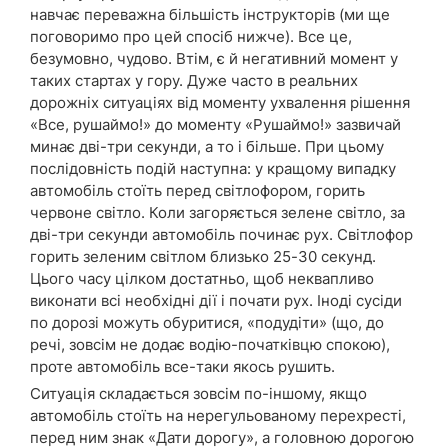
навчає переважна більшість інструкторів (ми ще
поговоримо про цей спосіб нижче). Все це,
безумовно, чудово. Втім, є й негативний момент у
таких стартах у гору. Дуже часто в реальних
дорожніх ситуаціях від моменту ухвалення рішення
«Все, рушаймо!» до моменту «Рушаймо!» зазвичай
минає дві-три секунди, а то і більше. При цьому
послідовність подій наступна: у кращому випадку
автомобіль стоїть перед світлофором, горить
червоне світло. Коли загоряється зелене світло, за
дві-три секунди автомобіль починає рух. Світлофор
горить зеленим світлом близько 25-30 секунд.
Цього часу цілком достатньо, щоб неквапливо
виконати всі необхідні дії і почати рух. Іноді сусіди
по дорозі можуть обуритися, «подудіти» (що, до
речі, зовсім не додає водію-початківцю спокою),
проте автомобіль все-таки якось рушить.
Ситуація складається зовсім по-іншому, якщо
автомобіль стоїть на нерегульованому перехресті,
перед ним знак «Дати дорогу», а головною дорогою