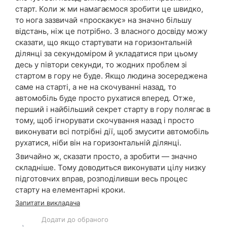
старт. Коли ж ми намагаємося зробити це швидко,
то нога зазвичай «проскакує» на значно більшу
відстань, ніж це потрібно. З власного досвіду можу
сказати, що якщо стартувати на горизонтальній
ділянці за секундоміром й укладатися при цьому
десь у півтори секунди, то жодних проблем зі
стартом в гору не буде. Якщо людина зосереджена
саме на старті, а не на скочуванні назад, то
автомобіль буде просто рухатися вперед. Отже,
перший і найбільший секрет старту в гору полягає в
тому, щоб ігнорувати скочування назад і просто
виконувати всі потрібні дії, щоб змусити автомобіль
рухатися, ніби він на горизонтальній ділянці.
Звичайно ж, сказати просто, а зробити — значно
складніше. Тому доводиться виконувати цілу низку
підготовчих вправ, розподіливши весь процес
старту на елементарні кроки.
Запитати викладача
Додати до обраного