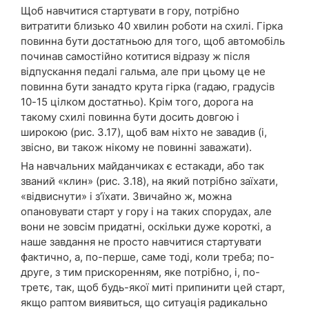
Щоб навчитися стартувати в гору, потрібно
витратити близько 40 хвилин роботи на схилі. Гірка
повинна бути достатньою для того, щоб автомобіль
починав самостійно котитися відразу ж після
відпускання педалі гальма, але при цьому це не
повинна бути занадто крута гірка (гадаю, градусів
10-15 цілком достатньо). Крім того, дорога на
такому схилі повинна бути досить довгою і
широкою (рис. 3.17), щоб вам ніхто не завадив (і,
звісно, ви також нікому не повинні заважати).
На навчальних майданчиках є естакади, або так
званий «клин» (рис. 3.18), на який потрібно заїхати,
«відвиснути» і з’їхати. Звичайно ж, можна
опановувати старт у гору і на таких спорудах, але
вони не зовсім придатні, оскільки дуже короткі, а
наше завдання не просто навчитися стартувати
фактично, а, по-перше, саме тоді, коли треба; по-
друге, з тим прискоренням, яке потрібно, і, по-
третє, так, щоб будь-якої миті припинити цей старт,
якщо раптом виявиться, що ситуація радикально