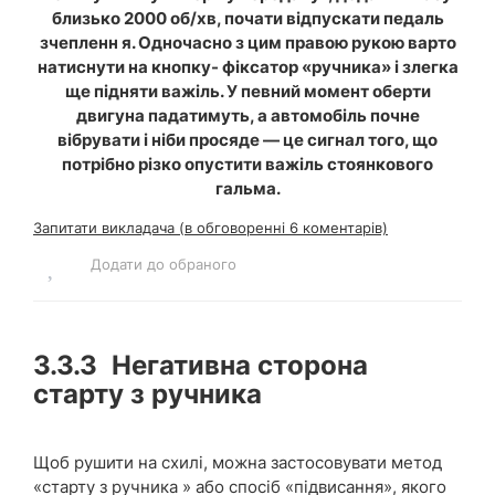
близько 2000 об/хв, почати відпускати педаль
зчепленн я. Одночасно з цим правою рукою варто
натиснути на кнопку- фіксатор «ручника» і злегка
ще підняти важіль. У певний момент оберти
двигуна падатимуть, а автомобіль почне
вібрувати і ніби просяде — це сигнал того, що
потрібно різко опустити важіль стоянкового
гальма.
Запитати викладача (в обговоренні 6 коментарів)
Додати до обраного
3.3.3
Негативна сторона
старту з ручника
Щоб рушити на схилі, можна застосовувати метод
«старту з ручника » або спосіб «підвисання», якого