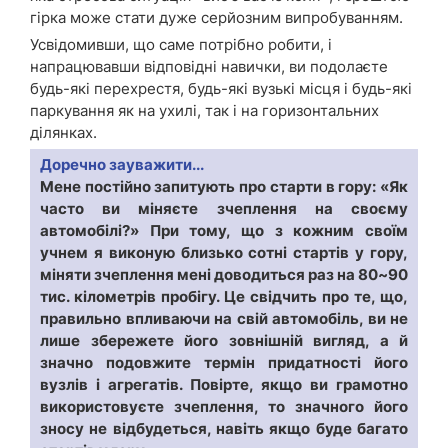
гірка може стати дуже серйозним випробуванням.
Усвідомивши, що саме потрібно робити, і
напрацювавши відповідні навички, ви подолаєте
будь-які перехрестя, будь-які вузькі місця і будь-які
паркування як на ухилі, так і на горизонтальних
ділянках.
Доречно зауважити...
Мене постійно запитують про старти в гору: «Як
часто ви міняєте зчеплення на своєму
автомобілі?» При тому, що з кожним своїм
учнем я виконую близько сотні стартів у гору,
міняти зчеплення мені доводиться раз на 80~90
тис. кілометрів пробігу. Це свідчить про те, що,
правильно впливаючи на свій автомобіль, ви не
лише збережете його зовнішній вигляд, а й
значно подовжите термін придатності його
вузлів і агрегатів. Повірте, якщо ви грамотно
використовуєте зчеплення, то значного його
зносу не відбудеться, навіть якщо буде багато