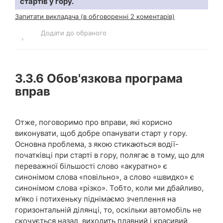
стартів у гору.
Запитати викладача (в обговоренні 2 коментарів)
Додати до обраного
3.3.6
Обов'язкова програма
вправ
Отже, поговоримо про вправи, які корисно
виконувати, щоб добре опанувати старт у гору.
Основна проблема, з якою стикаються водії-
початківці при старті в гору, полягає в тому, що для
переважної більшості слово «акуратно» є
синонімом слова «повільно», а слово «швидко» є
синонімом слова «різко». Тобто, коли ми дбайливо,
м’яко і потихеньку піднімаємо зчеплення на
горизонтальній ділянці, то, оскільки автомобіль не
скочується назад, виходить плавний і красивий