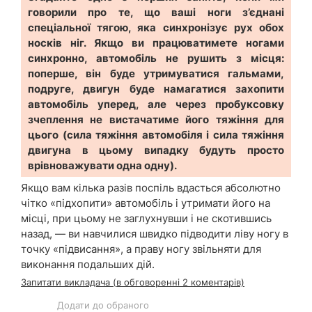
говорили про те, що ваші ноги з’єднані
спеціальної тягою, яка синхронізує рух обох
носків ніг. Якщо ви працюватимете ногами
синхронно, автомобіль не рушить з місця:
поперше, він буде утримуватися гальмами,
подруге, двигун буде намагатися захопити
автомобіль уперед, але через пробуксовку
зчеплення не вистачатиме його тяжіння для
цього (сила тяжіння автомобіля і сила тяжіння
двигуна в цьому випадку будуть просто
врівноважувати одна одну).
Якщо вам кілька разів поспіль вдасться абсолютно
чітко «підхопити» автомобіль і утримати його на
місці, при цьому не заглухнувши і не скотившись
назад, — ви навчилися швидко підводити ліву ногу в
точку «підвисання», а праву ногу звільняти для
виконання подальших дій.
Запитати викладача (в обговоренні 2 коментарів)
Додати до обраного