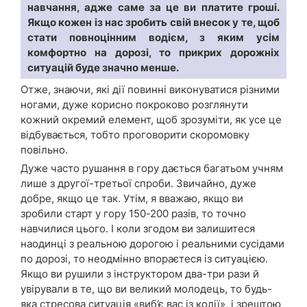
навчання, адже саме за це ви платите гроші.
Якщо кожен із нас зробить свій внесок у те, щоб
стати повноцінним водієм, з яким усім
комфортно на дорозі, то прикрих дорожніх
ситуацій буде значно менше.
Отже, знаючи, які дії повинні виконуватися різними
ногами, дуже корисно покроково розглянути
кожний окремий елемент, щоб зрозуміти, як усе це
відбувається, тобто проговорити скоромовку
повільно.
Дуже часто рушання в гору дається багатьом учням
лише з другої-третьої спроби. Звичайно, дуже
добре, якщо це так. Утім, я вважаю, якщо ви
зробили старт у гору 150-200 разів, то точно
навчилися цього. І коли згодом ви залишитеся
наодинці з реальною дорогою і реальними сусідами
по дорозі, то неодмінно впораєтеся із ситуацією.
Якщо ви рушили з інструктором два-три рази й
увірували в те, що ви великий молодець, то будь-
яка стресова ситуація «виб’є вас із колії», і зрештою