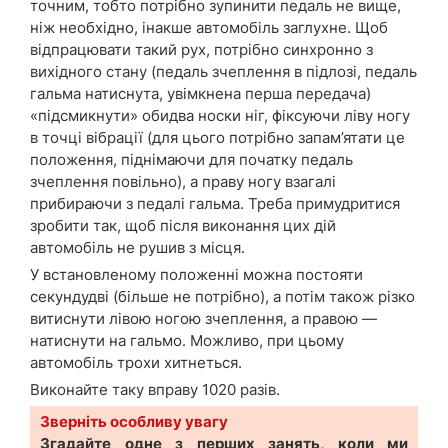
точним, тобто потрібно зупинити педаль не вище,
ніж необхідно, інакше автомобіль заглухне. Щоб
відпрацювати такий рух, потрібно синхронно з
вихідного стану (педаль зчеплення в підлозі, педаль
гальма натиснута, увімкнена перша передача)
«підсмикнути» обидва носки ніг, фіксуючи ліву ногу
в точці вібрації (для цього потрібно запам’ятати це
положення, піднімаючи для початку педаль
зчеплення повільно), а праву ногу взагалі
прибираючи з педалі гальма. Треба примудритися
зробити так, щоб після виконання цих дій
автомобіль не рушив з місця.
У встановленому положенні можна постояти
секундудві (більше не потрібно), а потім також різко
витиснути лівою ногою зчеплення, а правою —
натиснути на гальмо. Можливо, при цьому
автомобіль трохи хитнеться.
Виконайте таку вправу 1020 разів.
Зверніть особливу увагу
Згадайте одне з перших занять, коли ми