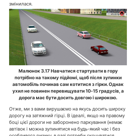
змінилася.
Малюнок 3.17 Навчатися стартувати в гору
потрібно на такому підйомі, щоб після зупинки
автомобіль починав сам котитися з гірки. Однак
ухил не повинен перевищувати 10-15 градусів, а
дорога має бути досить довгою і широкою.
Отже, ми з вами вирушаємо на якусь досить широку
дорогу на затяжний гірці. В ідеалі, якщо на правому
боці цієї дороги не заборонено паркування (немає
автівок і можна зупинятися на будь-який час і без
особливого ризику, в разі потреби скочуватися