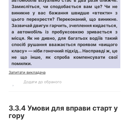
автомобіль візуально стає в два рази ближче.
Замисліться, чи сподобається вам це? Чи не
виникне у вас бажання швидше «втекти» з
цього перехрестя? Переконаний, що виникне.
Зазвичай двигун гарчить, зчеплення кидається,
а автомобіль із пробуксовкою зривається з
місця. Як не дивно, для багатьох водіїв такий
спосіб рушання вважається проявом «вищого
класу» — ніби гоночний підхід... Насправді ж, це
не що інше, як спроба компенсувати свої
помилки.
Запитати викладача
Додати до обраного
3.3.4
Умови для вправи старт у
гору