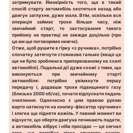
затримувати. Ймовірність того, що в такий
спосіб старту автомобіль скотиться назад або
двигун заглухне, дуже мала. Втім, оскільки вся
операція займає трохи більше часу, ніж
звичайний старт, то застосування такого
прийому на практиці не завжди доцільно (про
це ми ще поговоримо нижче).
Отже, щоб рушити в гірку «з ручника», потрібно
спочатку затягнути стоянкове гальмо (якщо це
ще не було зроблено в припаркованому на схилі
автомобілі). Подальші дії дуже схожі з тими, що
виконуються при звичайному старті
автомобіля: потрібно увімкнути першу
передачу і, додавши трохи підвищеного газу
(близько 2000 об/хв), почати відпускати педаль
зчеплення. Одночасно з цим правою рукою
варто натиснути на кнопку-фіксатор «ручника»
і злегка ще підняти важіль. У певний момент ви
відчуєте, що оберти двигуна починають падати,
а автомобіль вібрує і ніби просідає — це сигнал
того, що потрібно різко опустити важіль