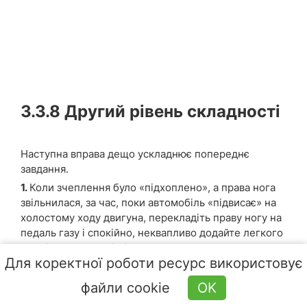
3.3.8
Другий рівень складності
Наступна вправа дещо ускладнює попереднє
завдання.
1.
Коли зчеплення було «підхоплено», а права нога
звільнилася, за час, поки автомобіль «підвисає» на
холостому ходу двигуна, перекладіть праву ногу на
педаль газу і спокійно, неквапливо додайте легкого
газу (15002000 об/хв).
Для коректної роботи ресурс використовує
2.
Щойно ваше вухо почуло, що мотор «прокинувся»
і автомобіль готовий до руху, підніміть педаль
файли cookie
OK
зчеплення ще на 3~5 мм.