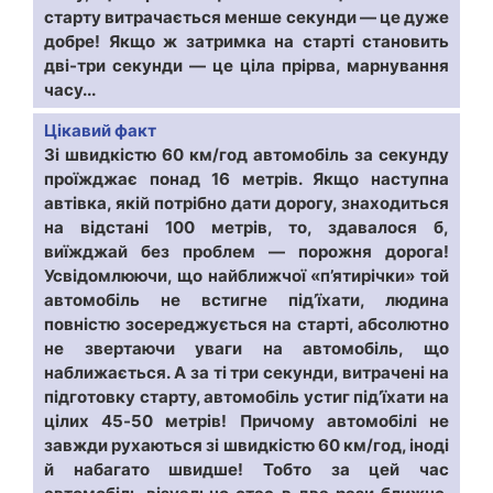
старту витрачається менше секунди — це дуже
добре! Якщо ж затримка на старті становить
дві-три секунди — це ціла прірва, марнування
часу...
Цікавий факт
Зі швидкістю 60 км/год автомобіль за секунду
проїжджає понад 16 метрів. Якщо наступна
автівка, якій потрібно дати дорогу, знаходиться
на відстані 100 метрів, то, здавалося б,
виїжджай без проблем — порожня дорога!
Усвідомлюючи, що найближчої «п’ятирічки» той
автомобіль не встигне під’їхати, людина
повністю зосереджується на старті, абсолютно
не звертаючи уваги на автомобіль, що
наближається. А за ті три секунди, витрачені на
підготовку старту, автомобіль устиг під’їхати на
цілих 45-50 метрів! Причому автомобілі не
завжди рухаються зі швидкістю 60 км/год, іноді
й набагато швидше! Тобто за цей час