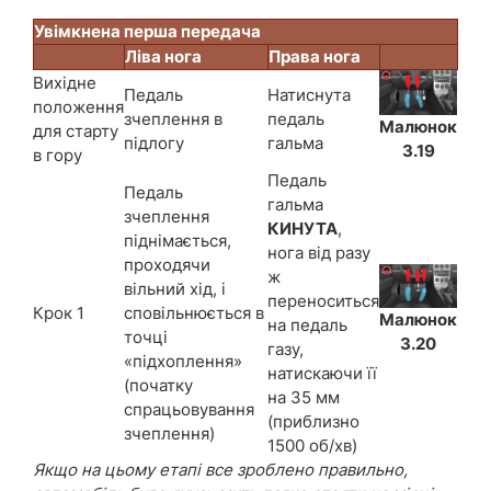
Увімкнена перша передача
Ліва нога
Права нога
Вихідне
Педаль
Натиснута
положення
зчеплення в
педаль
Малюнок
для старту
підлогу
гальма
3.19
в гору
Педаль
Педаль
гальма
зчеплення
КИНУТА
,
піднімається,
нога від разу
проходячи
ж
вільний хід, і
переноситься
Крок 1
сповільнюється в
Малюнок
на педаль
точці
3.20
газу,
«підхоплення»
натискаючи її
(початку
на 35 мм
спрацьовування
(приблизно
зчеплення)
1500 об/хв)
Якщо на цьому етапі все зроблено правильно,