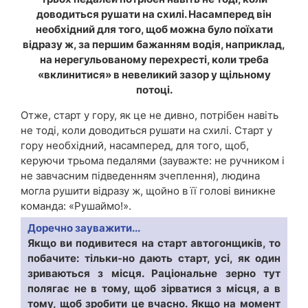
доводиться рушати на схилі. Насамперед він
необхідний для того, щоб можна було поїхати
відразу ж, за першим бажанням водія, наприклад,
на нерегульованому перехресті, коли треба
«вклинитися» в невеликий зазор у щільному
потоці.
Отже, старт у гору, як це не дивно, потрібен навіть
не тоді, коли доводиться рушати на схилі. Старт у
гору необхідний, насамперед, для того, щоб,
керуючи трьома педалями (зауважте: не ручником і
не завчасним підведенням зчеплення), людина
могла рушити відразу ж, щойно в її голові виникне
команда: «Рушаймо!».
Доречно зауважити...
Якщо ви подивитеся на старт автогонщиків, то
побачите: тільки-но дають старт, усі, як один
зриваються з місця. Раціональне зерно тут
полягає не в тому, щоб зірватися з місця, а в
тому, щоб зробити це вчасно. Якщо на момент