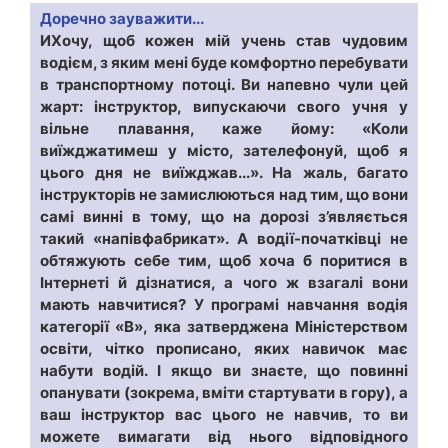
Доречно зауважити...
ИХочу, щоб кожен мій учень став чудовим
водієм, з яким мені буде комфортно перебувати
в транспортному потоці. Ви напевно чули цей
жарт: інструктор, випускаючи свого учня у
вільне плавання, каже йому: «Коли
виїжджатимеш у місто, зателефонуй, щоб я
цього дня не виїжджав...». На жаль, багато
інструкторів не замислюються над тим, що вони
самі винні в тому, що на дорозі з’являється
такий «напівфабрикат». А водії-початківці не
обтяжують себе тим, щоб хоча б поритися в
Інтернеті й дізнатися, а чого ж взагалі вони
мають навчитися? У програмі навчання водія
категорії «В», яка затверджена Міністерством
освіти, чітко прописано, яких навичок має
набути водій. І якщо ви знаєте, що повинні
опанувати (зокрема, вміти стартувати в гору), а
ваш інструктор вас цього не навчив, то ви
можете вимагати від нього відповідного