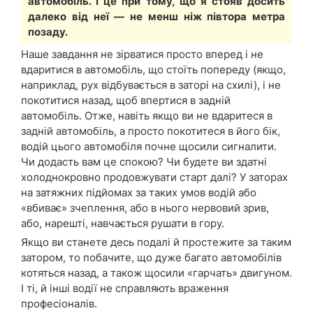
автомобіль. І це при тому, що я стояв досить
далеко від неї — не менш ніж півтора метра
позаду.
Наше завдання не зірватися просто вперед і не
вдаритися в автомобіль, що стоїть попереду (якщо,
наприклад, рух відбувається в заторі на схилі), і не
покотитися назад, щоб впертися в задній
автомобіль. Отже, навіть якщо ви не вдаритеся в
задній автомобіль, а просто покотитеся в його бік,
водій цього автомобіля почне щосили сигналити.
Чи додасть вам це спокою? Чи будете ви здатні
холоднокровно продовжувати старт далі? У заторах
на затяжних підйомах за таких умов водій або
«вбиває» зчеплення, або в нього нервовий зрив,
або, нарешті, навчається рушати в гору.
Якщо ви станете десь подалі й простежите за таким
затором, то побачите, що дуже багато автомобілів
котяться назад, а також щосили «гарчать» двигуном.
І ті, й інші водії не справляють враження
професіоналів.