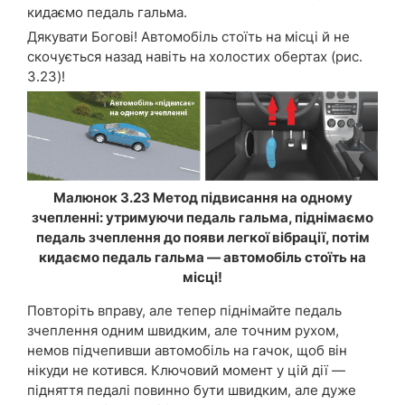
кидаємо педаль гальма.
Дякувати Богові! Автомобіль стоїть на місці й не
скочується назад навіть на холостих обертах (рис.
3.23)!
Малюнок 3.23 Метод підвисання на одному
зчепленні: утримуючи педаль гальма, піднімаємо
педаль зчеплення до появи легкої вібрації, потім
кидаємо педаль гальма — автомобіль стоїть на
місці!
Повторіть вправу, але тепер піднімайте педаль
зчеплення одним швидким, але точним рухом,
немов підчепивши автомобіль на гачок, щоб він
нікуди не котився. Ключовий момент у цій дії —
підняття педалі повинно бути швидким, але дуже