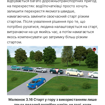
відбувається багато дорожньотранспортних пригод
на перехрестях: водіїпочатківці просто хочуть
залишити перехрестя якомога швидше,
намагаючись замінити своєчасний старт різким
стартом. Після ухвалення рішення про те, що
потрібно рухатися, людина налаштовується на старт,
витрачаючи на це якийсь час, а потім намагається
якось компенсувати цю затримку більш різким
стартом.
Малюнок 3.16 Старт у гору з використанням лише
трьох педалей потрібен навіть не тоді, коли