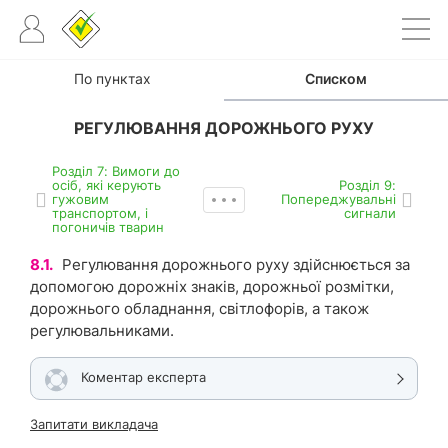
По пунктах
Списком
РЕГУЛЮВАННЯ ДОРОЖНЬОГО РУХУ
Роздiл 7: Вимоги до
осіб, які керують
Роздiл 9:
гужовим
Попереджувальні
транспортом, і
сигнали
погоничів тварин
8.1.
Регулювання дорожнього руху здійснюється за
допомогою дорожніх знаків, дорожньої розмітки,
дорожнього обладнання, світлофорів, а також
регулювальниками.
Коментар експерта
Запитати викладача