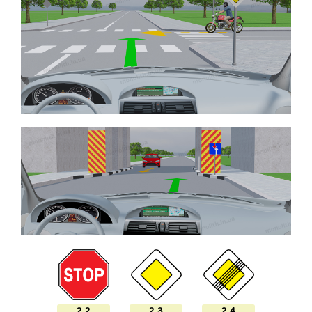
2.2
2.3
2.4