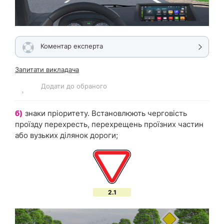
Коментар експерта
Запитати викладача
Додати до обраного
б)
знаки пріоритету. Встановлюють черговість
проїзду перехресть, перехрещень проїзних частин
або вузьких ділянок дороги;
2.1