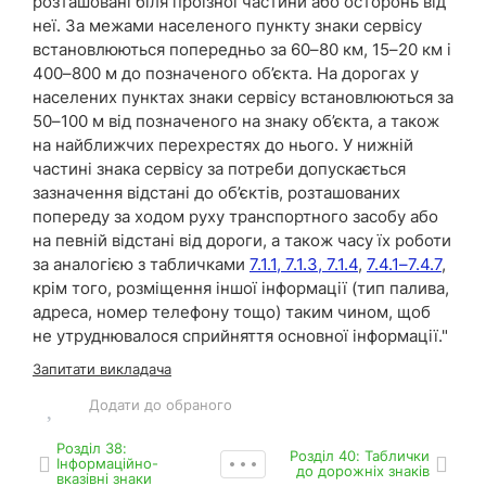
розташовані біля проїзної частини або осторонь від
неї. За межами населеного пункту знаки сервісу
встановлюються попередньо за 60–80 км, 15–20 км і
400–800 м до позначеного об’єкта. На дорогах у
населених пунктах знаки сервісу встановлюються за
50–100 м від позначеного на знаку об’єкта, а також
на найближчих перехрестях до нього. У нижній
частині знака сервісу за потреби допускається
зазначення відстані до об’єктів, розташованих
попереду за ходом руху транспортного засобу або
на певній відстані від дороги, а також часу їх роботи
за аналогією з табличками
7.1.1, 7.1.3, 7.1.4
,
7.4.1–7.4.7
,
крім того, розміщення іншої інформації (тип палива,
адреса, номер телефону тощо) таким чином, щоб
не утруднювалося сприйняття основної інформації."
Запитати викладача
Додати до обраного
Роздiл 38:
Роздiл 40: Таблички
Інформаційно-
до дорожніх знаків
вказівні знаки