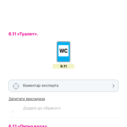
6.11 «Туалет».
6.11
Коментар експерта
Запитати викладача
Додати до обраного
6.12 «Питна вода».