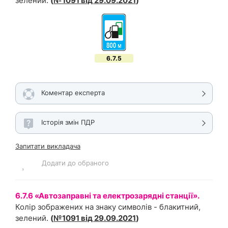
зелений.
(
№1091 від 29.09.2021
)
6.7.5
Коментар експерта
Історія змін ПДР
Запитати викладача
Додати до обраного
6.7.6 «Автозаправні та електрозарядні станції».
Колір зображених на знаку символів - блакитний,
зелений.
(
№1091 від 29.09.2021
)