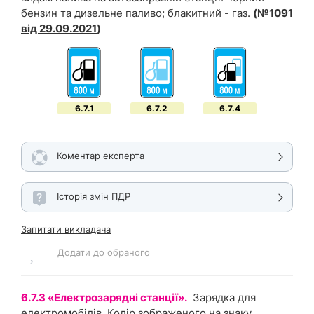
бензин та дизельне паливо; блакитний - газ.
(
№1091
від 29.09.2021
)
6.7.1
6.7.2
6.7.4
Коментар експерта
Історія змін ПДР
Запитати викладача
Додати до обраного
6.7.3 «Електрозарядні станції».
Зарядка для
електромобілів. Колір зображеного на знаку