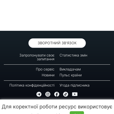
ЗВОРОТНИЙ ЗВ'ЯЗОК
Запропонувати своє
Статистика змін
запитання
Про сервіс
Викладачам
Новини
Пульс країни
Політика конфіденційності
Угода підписника
© 2016-2026 GREEN-WAY
Для коректної роботи ресурс використовує
Копіювання, передрук або використання матеріалів цієї сторінки для відтворення,
переносу на інші носії інформації заборонено. Час останнього оновлення: 10:17