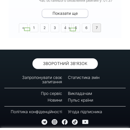
Час останнього оновлення рейтингу: 01:37
Показати ще
<
1
2
3
4
>
5
6
7
8
9
10
ЗВОРОТНИЙ ЗВ'ЯЗОК
Запропонувати своє
Статистика змін
запитання
Про сервіс
Викладачам
Новини
Пульс країни
Політика конфіденційності
Угода підписника