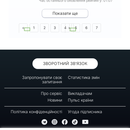
Час останнього оновлення рейтингу: 01:07
Показати ще
<
1
2
3
4
>
5
6
7
8
9
10
ЗВОРОТНИЙ ЗВ'ЯЗОК
Запропонувати своє
Статистика змін
запитання
Про сервіс
Викладачам
Новини
Пульс країни
Політика конфіденційності
Угода підписника