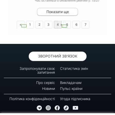
Час останнього оновлення рейтингу: 15:07
Показати ще
<
1
2
3
4
>
5
6
7
8
9
10
ЗВОРОТНИЙ ЗВ'ЯЗОК
Запропонувати своє
Статистика змін
запитання
Про сервіс
Викладачам
Новини
Пульс країни
Політика конфіденційності
Угода підписника