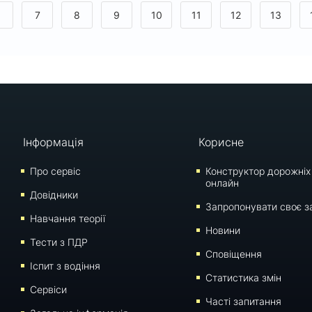
6
7
8
9
10
11
12
13
Інформація
Корисне
Про сервіс
Конструктор дорожніх
онлайн
Довідники
Запропонувати своє з
Навчання теорії
Новини
Тести з ПДР
Сповіщення
Iспит з водіння
Статистика змін
Сервіси
Часті запитання