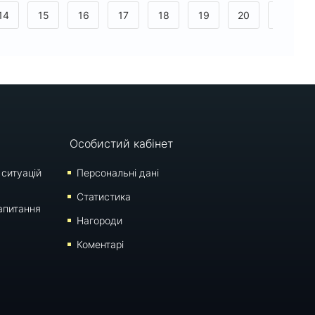
14
15
16
17
18
19
20
21
>
Особистий кабінет
 ситуацій
Персональні дані
Статистика
апитання
Нагороди
Коментарі