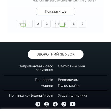
Час останнього оновлення рейтингу: 05:37
Показати ще
<
1
2
3
4
>
5
6
7
8
9
10
ЗВОРОТНИЙ ЗВ'ЯЗОК
Запропонувати своє
Статистика змін
запитання
Про сервіс
Викладачам
Новини
Пульс країни
Політика конфіденційності
Угода підписника