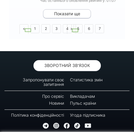
Час останнього оновлення рейтингу: 01:07
Показати ще
<
1
2
3
4
>
5
6
7
8
9
10
ЗВОРОТНИЙ ЗВ'ЯЗОК
Запропонувати своє
Статистика змін
запитання
Про сервіс
Викладачам
Новини
Пульс країни
Політика конфіденційності
Угода підписника