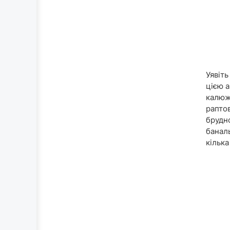
Уявіт
цією 
калюж
раптов
брудн
банал
кілька