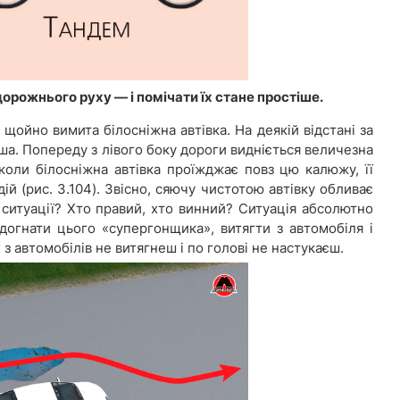
дорожнього руху — і помічати їх стане простіше.
щойно вимита білосніжна автівка. На деякій відстані за
ша. Попереду з лівого боку дороги видніється величезна
оли білосніжна автівка проїжджає повз цю калюжу, її
ій (рис. 3.104). Звісно, сяючу чистотою автівку обливає
й ситуації? Хто правий, хто винний? Ситуація абсолютно
догнати цього «супергонщика», витягти з автомобіля і
 з автомобілів не витягнеш і по голові не настукаєш.