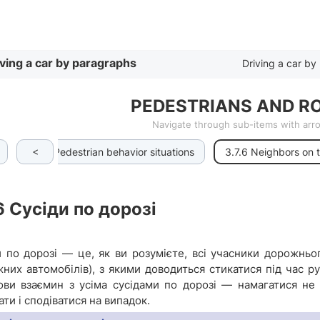
By list
iving a car by paragraphs
Driving a car by l
PEDESTRIANS AND R
Navigate through sub-items with ar
<
3.7.5 Pedestrian behavior situations
3.7.6 Neighbors on 
6
Сусіди по дорозі
и по дорозі — це, як ви розумієте, всі учасники дорожньог
жних автомобілів), з якими доводиться стикатися під час р
ови взаємин з усіма сусідами по дорозі — намагатися не 
ти і сподіватися на випадок.