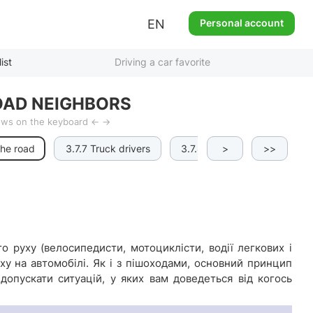
EN
Personal account
ist
Driving a car favorite
OAD NEIGHBORS
rows on the keyboard ← →
the road
3.7.7 Truck drivers
3.7.8 Army trucks
>
>>
3.7.9
о руху (велосипедисти, мотоциклісти, водії легкових і
уху на автомобілі. Як і з пішоходами, основний принцип
допускати ситуацій, у яких вам доведеться від когось