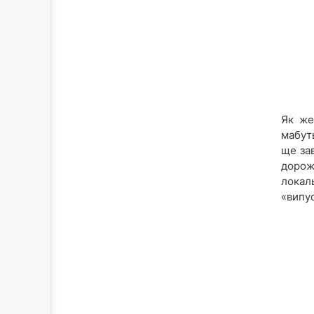
Як же
мабуть
ще за
дорож
локал
«випус