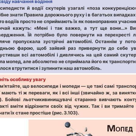
свіду навчання водіння
сипедисти й водії скутерів узагалі «поза конкуренціє
ібне знати Правила дорожнього руху і в багатьох випадка
то водіїв просто не сприймають їх як повноправних учасник
ичай кажуть: «Мені і так важко, а тут ще вони...» В
вердження. Їй потрібно було повернути на перехресті л
ляче пропускала зустрічні автомобілі. Останнім у пот
дньою фарою, щоб зайвий раз привернути до себе ува
устивши всі автомобілі і дивлячись на цей самий скутер
ла мопед, але абсолютно не сприймала його як транспортний
лося втрутитися і зупинити наш автомобіль.
ніть особливу увагу
м’ятайте, що велосипеди і мопеди — це такі самі транспорт
ї мають ті ж переваги, як і всі інші (звичайно ж, за вин
). Бойові льотчикивинищувачі старанно вивчають конт
акті вміти відрізнити своїх від чужих. Так і ви тримайт
чати їх стане простіше (рис. 3.103).