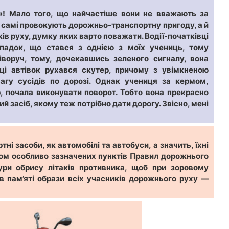
ю»! Мало того, що найчастіше вони не вважають за
х самі провокують дорожньо-транспортну пригоду, а й
ів руху, думку яких варто поважати. Водії-початківці
ипадок, що стався з однією з моїх учениць, тому
іворуч, тому, дочекавшись зеленого сигналу, вона
оці автівок рухався скутер, причому з увімкненою
гу сусідів по дорозі. Однак учениця за кермом,
, почала виконувати поворот. Тобто вона прекрасно
 засіб, якому теж потрібно дати дорогу. Звісно, мені
ні засоби, як автомобілі та автобуси, а значить, їхні
ятком особливо зазначених пунктів Правил дорожнього
ури обрису літаків противника, щоб при зоровому
е в пам’яті образи всіх учасників дорожнього руху —