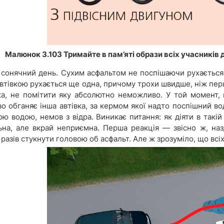
Малюнок 3.103 Тримайте в пам’яті образи всіх учасників 
ь сонячний день. Сухим асфальтом не поспішаючи рухається 
автівкою рухається ще одна, причому трохи швидше, ніж пер
а, не помітити яку абсолютно неможливо. У той момент, к
о обганяє інша автівка, за кермом якої надто поспішний вод
ою водою, немов з відра. Виникає питання: як діяти в такі
ьна, але вкрай неприємна. Перша реакція — звісно ж, наз
 разів стукнути головою об асфальт. Але ж зрозуміло, що всіх