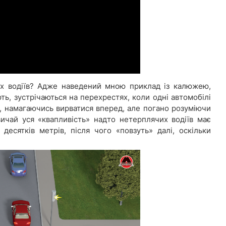
них водіїв? Адже наведений мною приклад із калюжею,
ють, зустрічаються на перехрестях, коли одні автомобілі
і, намагаючись вирватися вперед, але погано розуміючи
вичай уся «квапливість» надто нетерплячих водіїв має
есятків метрів, після чого «повзуть» далі, оскільки