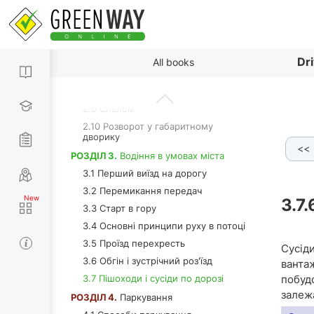
2.4 Змійка переднім ходом
2.5 Змійка переднім ходом зі старт-
зупинкою
By paragraphs
2.6 Основи руху заднім ходом
Dr
All books
2.7 Розворот
2.8 Змійка заднім ходом
2.9 Слалом
2.10 Розворот у габаритному
дворику
<<
 lanes for traffic in the same direction
3.7.4 Attention - children
РОЗДІЛ 3.
Водіння в умовах міста
3.1 Перший виїзд на дорогу
3.2 Перемикання передач
3.7.
3.3 Старт в гору
3.4 Основні принципи руху в потоці
3.5 Проїзд перехресть
Сусід
3.6 Обгін і зустрічний роз'їзд
ванта
3.7 Пішоходи і сусіди по дорозі
побуд
залежа
РОЗДІЛ 4.
Паркування