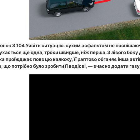
нок 3.104 Уявіть ситуацію: сухим асфальтом не поспішаючи
ухається ще одна, трохи швидше, ніж перша. З лівого боку
ка проїжджає повз цю калюжу, її раптово обганяє інша авт
е, що потрібно було зробити її водієві, — вчасно додати га