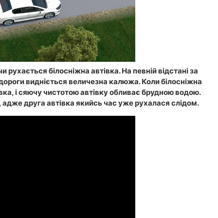
 рухається білосніжна автівка. На певній відстані за
 дороги видніється величезна калюжа. Коли білосніжна
івка, і сяючу чистотою автівку обливає брудною водою.
зу, адже друга автівка якийсь час уже рухалася слідом.