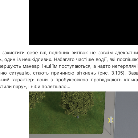
 захистити себе від подібних витівок не зовсім адекват
, один із нешкідливих. Набагато частіше водії, які поспіша
вершують маневр, інші їм поступаються, а надто нетерпляч
ню ситуацію, стають причиною зіткнень (рис. 3.105). Заз
ьний характер: вони з пробуксовкою проїжджають кілька д
тили пару», і ніби полегшало...