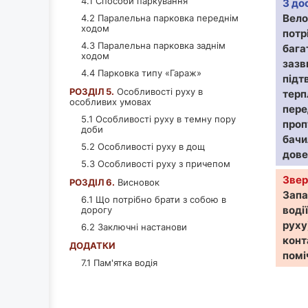
4.1 Способи паркування
З до
Вело
4.2 Паралельна парковка переднім
ходом
потр
4.3 Паралельна парковка заднім
бага
ходом
зазв
4.4 Парковка типу «Гараж»
підт
РОЗДІЛ 5.
Особливості руху в
терп
особливих умовах
пере
5.1 Особливості руху в темну пору
проп
доби
бачи
5.2 Особливості руху в дощ
дове
5.3 Особливості руху з причепом
Звер
РОЗДІЛ 6.
Висновок
Запа
6.1 Що потрібно брати з собою в
воді
дорогу
руху
6.2 Заключні настанови
конт
ДОДАТКИ
помі
7.1 Пам'ятка водія