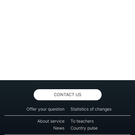
CONTACT US
Offer your question
Statistics of changes
About service
To teachers
News
Country pulse