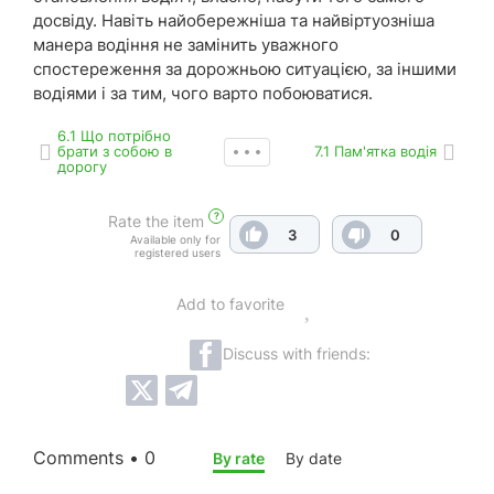
досвіду. Навіть найобережніша та найвіртуозніша
манера водіння не замінить уважного
спостереження за дорожньою ситуацією, за іншими
водіями і за тим, чого варто побоюватися.
6.1 Що потрібно
брати з собою в
7.1 Пам'ятка водія
дорогу
?
Rate the item
3
0
Available only for
registered users
Add to favorite
Discuss with friends:
Comments • 0
By rate
By date