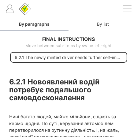
By paragraphs
By list
FINAL INSTRUCTIONS
Move between sub-items by swipe left-right
6.2.1 The newly minted driver needs further self-improvement
6.2.1
Новоявлений водій
потребує подальшого
самовдосконалення
Нині багато людей, майже мільйони, сідають за
кермо щодня. По суті, керування автомобілем
перетворилося на рутинну діяльність. І, на жаль,
деякі водії помилково вважають, що отримане