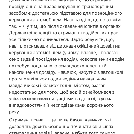
посвідчення на право керування транспортним
засобом є достатньою підставою для повноцінного
керування автомобілем. Насправді ж, це не зовсім
так. Річ у тім, що після складання іспитів в органах
Державтоінспекції та отримання водійських прав
усе тільки-но починається. Варто розуміти, що,
навіть отримавши від держави офіційний дозвіл на
керування автомобілем (у чому, власне, і полягає
сенс видачі посвідчення водія), новоспечений водій
потребує подальшого самовдосконалення й
накопичення досвіду. Навичок, набутих в автошколі
протягом кількох годин водіння навчальним
майданчиком і кількох годин містом, взагалі
недостатньо для того, щоб водій ознайомився з
усіма можливими ситуаціями на дорозі, з усіма
випадковостями й несподіванками дорожнього
руху.
Отримані права — це лише базові навички, які
дозволять досить безпечно починати свій шлях
становлення водія і, власне, набути того самого