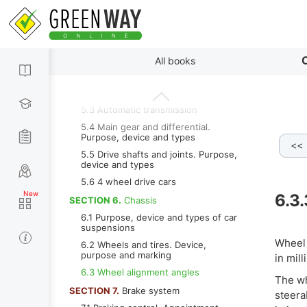
main differences between gasoline
and diesel engines
4.12 Power supply system of modern
engines
By paragraphs
SECTION 5.
Transmission
C
All books
5.1 Purpose of transmission
5.2 Mechanical transmission
5.3 Automatic transmission
5.4 Main gear and differential.
Purpose, device and types
<<
6.3.1 Assigning 
5.5 Drive shafts and joints. Purpose,
device and types
5.6 4 wheel drive cars
6.3.
SECTION 6.
Chassis
6.1 Purpose, device and types of car
suspensions
Wheel 
6.2 Wheels and tires. Device,
purpose and marking
in mil
6.3 Wheel alignment angles
The wh
SECTION 7.
Brake system
steera