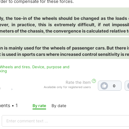
order to compensate for these forces.
lly, the toe-in of the wheels should be changed as the loads
ver, in practice, this is extremely difficult, if not imposs
eters of the chassis, the convergence is calculated relative to
n is mainly used for the wheels of passenger cars. But there i
It is used in sports cars where increased control sensitivity is r
 Wheels and tires. Device, purpose and
king
?
Rate the item
0
Available only for registered users
e
nts • 1
By rate
By date