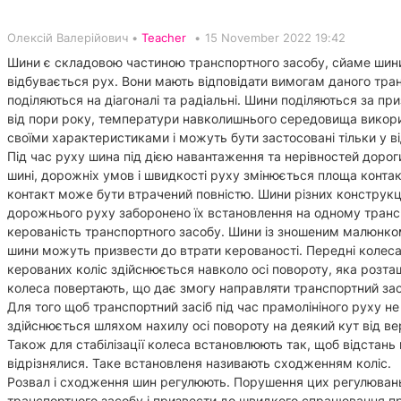
Олексій Валерійович •
Teacher
•
15 November 2022 19:42
Шини є складовою частиною транспортного засобу, сйаме шини
відбувається рух. Вони мають відповідати вимогам даного тра
поділяються на діагоналі та радіальні. Шини поділяються за пр
від пори року, температури навколишнього середовища викорис
своїми характеристиками і можуть бути застосовані тільки у ві
Під час руху шина під дією навантаження та нерівностей дорог
шині, дорожніх умов і швидкості руху змінюється площа конта
контакт може бути втрачений повністю. Шини різних конструкц
дорожнього руху заборонено їх встановлення на одному транспо
керованість транспортного засобу. Шини із зношеним малюнко
шини можуть призвести до втрати керованості. Передні колес
керованих коліс здійснюється навколо осі повороту, яка розт
колеса повертають, що дає змогу направляти транспортний засі
Для того щоб транспортний засіб під час прамолініного руху не 
здійснюється шляхом нахилу осі повороту на деякий кут від ве
Також для стабілізації колеса встановлюють так, щоб відстан
відрізнялися. Таке встановленя називають сходженням коліс.
Розвал і сходження шин регулюють. Порушення цих регулювань 
транспортного засобу і призвести до швидкого спрацювання про