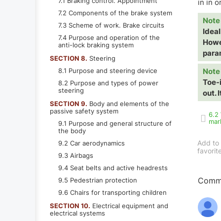
7.1 Braking control. Appointment
in in 
7.2 Components of the brake system
Note
7.3 Scheme of work. Brake circuits
Idea
7.4 Purpose and operation of the
Howe
anti-lock braking system
param
SECTION 8.
Steering
8.1 Purpose and steering device
Note
Toe-i
8.2 Purpose and types of power
steering
out. 
SECTION 9.
Body and elements of the
passive safety system
6.2
mar
9.1 Purpose and general structure of
the body
Add to
9.2 Car aerodynamics
favorit
9.3 Airbags
9.4 Seat belts and active headrests
Comme
9.5 Pedestrian protection
9.6 Chairs for transporting children
SECTION 10.
Electrical equipment and
electrical systems