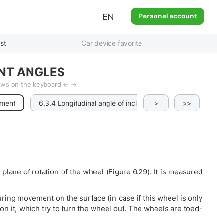
EN
Personal account
ist
Car device favorite
NT ANGLES
rows on the keyboard ← →
nment
6.3.4 Longitudinal angle of inclination of the axis of rota
>
>>
lane of rotation of the wheel (Figure 6.29). It is measured
ing movement on the surface (in case if this wheel is only
on it, which try to turn the wheel out. The wheels are toed-