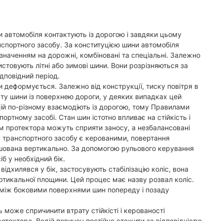
 автомобіля контактують із дорогою і завдяки цьому
нспортного засобу. За конституцією шини автомобіля
изначенням на дорожні, комбіновані та спеціальні. Залежно
товують літні або зимові шини. Вони розрізняються за
дповідний період.
и деформується. Залежно від конструкції, тиску повітря в
кту шини із поверхнею дороги, у деяких випадках цей
ій по-різному взаємодіють із дорогою, тому Правилами
ртному засобі. Стан шин істотно впливає на стійкість і
м протектора можуть сприяти заносу, а незбалансовані
а транспортного засобу є керованими, повертання
ашована вертикально. За допомогою рульового керування
б у необхідний бік.
відхилявся у бік, застосувують стабілізацію коліс, вона
ртикальної площини. Цей процес має назву розвал коліс.
ь між боковими поверхнями шин попереду і позаду
може спричинити втрату стійкісті і керованості
тектора. Водій повинен постійно стежити за відповідністю