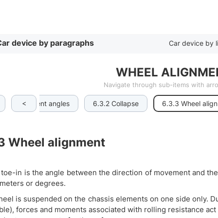
By list
ar device by paragraphs
Car device by l
WHEEL ALIGNME
Navigate through sub-items with ar
<
wheel alignment angles
6.3.2 Collapse
6.3.3 Wheel alig
3
Wheel alignment
toe-in is the angle between the direction of movement and the p
limeters or degrees.
eel is suspended on the chassis elements on one side only. Dur
ble), forces and moments associated with rolling resistance act 