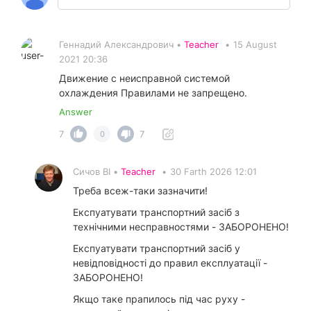
Геннадий Александрович •
Teacher
•
15 August
2021 20:36
Движение с неисправной системой
охлаждения Правилами не запрещено.
Answer
7
7
0
Сичов ВІ •
Teacher
•
30 Farth 2026 12:01
Треба всеж-таки зазначити!
Експуатувати транспортний засіб з
технічними несправностями - ЗАБОРОНЕНО!
Експуатувати транспортний засіб у
невідповідності до правил експлуатації -
ЗАБОРОНЕНО!
Якщо таке прапилось під час руху -