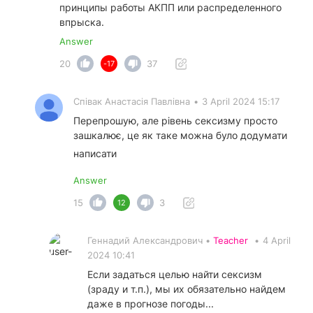
принципы работы АКПП или распределенного
впрыска.
Answer
20
37
-17
Співак Анастасія Павлівна
•
3 April 2024 15:17
Перепрошую, але рівень сексизму просто
зашкалює, це як таке можна було додумати
написати
Answer
15
3
12
Геннадий Александрович •
Teacher
•
4 April
2024 10:41
Если задаться целью найти сексизм
(зраду и т.п.), мы их обязательно найдем
даже в прогнозе погоды...