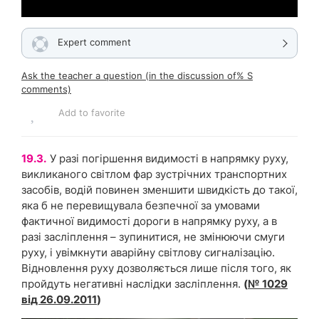
Expert comment
Ask the teacher a question (in the discussion of% S
comments)
Add to favorite
19.3.
У разі погіршення видимості в напрямку руху,
викликаного світлом фар зустрічних транспортних
засобів, водій повинен зменшити швидкість до такої,
яка б не перевищувала безпечної за умовами
фактичної видимості дороги в напрямку руху, а в
разі засліплення – зупинитися, не змінюючи смуги
руху, і увімкнути аварійну світлову сигналізацію.
Відновлення руху дозволяється лише після того, як
пройдуть негативні наслідки засліплення.
(
№ 1029
від 26.09.2011
)