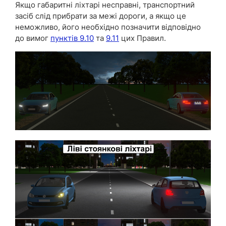
Якщо габаритні ліхтарі несправні, транспортний
засіб слід прибрати за межі дороги, а якщо це
неможливо, його необхідно позначити відповідно
до вимог
пунктів 9.10
та
9.11
цих Правил.