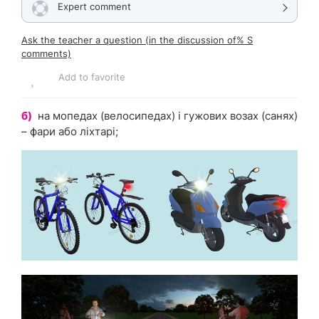
Expert comment
Ask the teacher a question (in the discussion of% S
comments)
Add to favorite
б)
на мопедах (велосипедах) і гужових возах (санях)
– фари або ліхтарі;