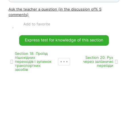
Ask the teacher a question (in the discussion of% S
comments)
Add to favorite
Express test for knowledge of this section
Section 18: Проїзд
пішохідних
Section 20: Рух
переходів і зупинок
через залізничні
транспортних
переїзди
засобів