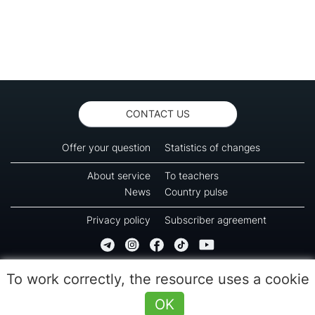
CONTACT US
Offer your question
Statistics of changes
About service
To teachers
News
Country pulse
Privacy policy
Subscriber agreement
Copyright © 2016-2026 Green-way
To work correctly, the resource uses a cookie
All rights reserved. No part of information from this page can be copied, reprinted or
used for reproduction, transmission to other devices. The last reload time 09:30
OK
(07.08.2026)