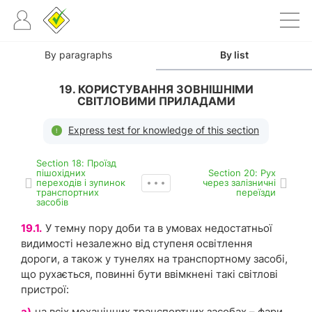
By paragraphs
By list
19. КОРИСТУВАННЯ ЗОВНІШНІМИ
СВІТЛОВИМИ ПРИЛАДАМИ
Express test for knowledge of this section
Section 18: Проїзд
пішохідних
Section 20: Рух
переходів і зупинок
через залізничні
транспортних
переїзди
засобів
19.1.
У темну пору доби та в умовах недостатньої
видимості незалежно від ступеня освітлення
дороги, а також у тунелях на транспортному засобі,
що рухається, повинні бути ввімкнені такі світлові
пристрої:
а)
на всіх механічних транспортних засобах – фари