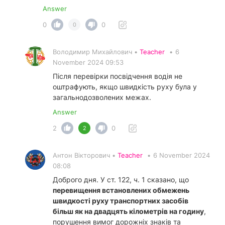
Answer
0
0
0
Володимир Михайлович •
Teacher
•
6
November 2024 09:53
Після перевірки посвідчення водія не
оштрафують, якщо швидкість руху була у
загальнодозволених межах.
Answer
2
0
2
Антон Вікторович •
Teacher
•
6 November 2024
08:08
Доброго дня. У ст. 122, ч. 1 сказано, що
перевищення встановлених обмежень
швидкості руху транспортних засобів
більш як на двадцять кілометрів на годину
,
порушення вимог дорожніх знаків та