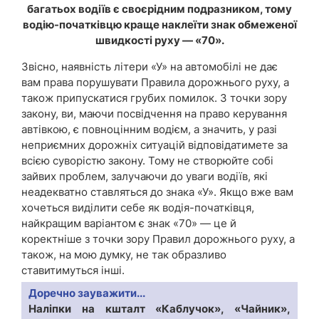
багатьох водіїв є своєрідним подразником, тому
водію-початківцю краще наклеїти знак обмеженої
швидкості руху — «70».
Звісно, наявність літери «У» на автомобілі не дає
вам права порушувати Правила дорожнього руху, а
також припускатися грубих помилок. З точки зору
закону, ви, маючи посвідчення на право керування
автівкою, є повноцінним водієм, а значить, у разі
неприємних дорожніх ситуацій відповідатимете за
всією суворістю закону. Тому не створюйте собі
зайвих проблем, залучаючи до уваги водіїв, які
неадекватно ставляться до знака «У». Якщо вже вам
хочеться виділити себе як водія-початківця,
найкращим варіантом є знак «70» — це й
коректніше з точки зору Правил дорожнього руху, а
також, на мою думку, не так образливо
ставитимуться інші.
Доречно зауважити...
Наліпки на кшталт «Каблучок», «Чайник»,