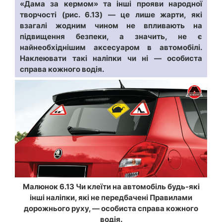
«Дама за кермом» та інші прояви народної
творчості (рис. 6.13) — це лише жарти, які
взагалі жодним чином не впливають на
підвищення безпеки, а значить, не є
найнеобхіднішим аксесуаром в автомобілі.
Наклеювати такі наліпки чи ні — особиста
справа кожного водія.
Малюнок 6.13 Чи клеїти на автомобіль будь-які
інші наліпки, які не передбачені Правилами
дорожнього руху, — особиста справа кожного
водія.