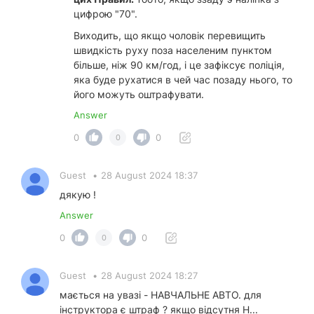
цифрою "70".
Виходить, що якщо чоловік перевищить
швидкість руху поза населеним пунктом
більше, ніж 90 км/год, і це зафіксує поліція,
яка буде рухатися в чей час позаду нього, то
його можуть оштрафувати.
Answer
0
0
0
Guest
•
28 August 2024 18:37
дякую !
Answer
0
0
0
Guest
•
28 August 2024 18:27
мається на увазі - НАВЧАЛЬНЕ АВТО. для
інструктора є штраф ? якщо відсутня Н...