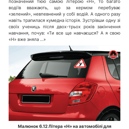
позначений тією самою літерою «Н», то багато
водіїв вважають, що за кермом перебуває
«зелений», невпевнений у собі водій. А одного разу
навіть трапилася кумедна історія. Зустрівши одну зі
своїх учениць після двох-трьох років закінчення
навчання, почув: «Ти все ще навчаєшся? А я свою
«Н» вже зняла …»
Малюнок 6.12 Літера «Н» на автомобілі для