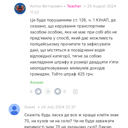
Антон Вікторович •
Teacher
•
26 August 2024
11:22
Це буде порушенням ст. 126, ч. 1 КУпАП, де
сказано, що керування транспортним
засобом особою, яка не має при собі або не
пред’явила у спосіб, який дає можливість
поліцейському прочитати та зафіксувати
дані, що містяться в посвідченні водія
відповідної категорії, тягне за собою
накладення штрафу в розмірі двадцяти п’яти
неоподатковуваних мінімумів доходів
громадян. Тобто штраф 425 грн.
Answer
0
0
0
Guest
•
24 July 2024 22:37
Скажіть будь ласка де все ж краще клеїти знак
70, на кузов чи на скло? Чи не буде заважати
видимості знак 70 на задньому склі? Дякую