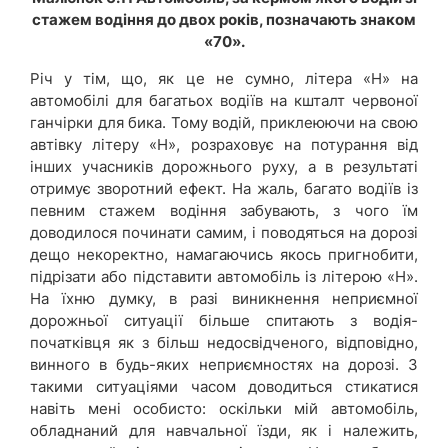
стажем водіння до двох років, позначають знаком
«70».
Річ у тім, що, як це не сумно, літера «Н» на
автомобілі для багатьох водіїв на кшталт червоної
ганчірки для бика. Тому водій, приклеюючи на свою
автівку літеру «Н», розраховує на потурання від
інших учасників дорожнього руху, а в результаті
отримує зворотний ефект. На жаль, багато водіїв із
певним стажем водіння забувають, з чого їм
доводилося починати самим, і поводяться на дорозі
дещо некоректно, намагаючись якось пригнобити,
підрізати або підставити автомобіль із літерою «Н».
На їхню думку, в разі виникнення неприємної
дорожньої ситуації більше спитають з водія-
початківця як з більш недосвідченого, відповідно,
винного в будь-яких неприємностях на дорозі. З
такими ситуаціями часом доводиться стикатися
навіть мені особисто: оскільки мій автомобіль,
обладнаний для навчальної їзди, як і належить,