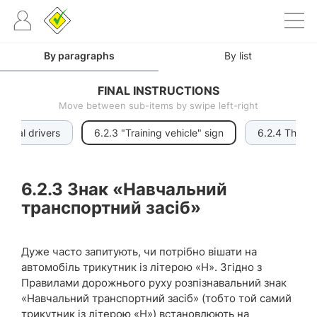
By paragraphs
By list
FINAL INSTRUCTIONS
Move between sub-items by swipe left-right
ntical drivers
6.2.3 "Training vehicle" sign
6.2.4 The art
6.2.3
Знак «Навчальний
транспортний засіб»
Дуже часто запитують, чи потрібно вішати на
автомобіль трикутник із літерою «Н». Згідно з
Правилами дорожнього руху розпізнавальний знак
«Навчальний транспортний засіб» (тобто той самий
трикутник із літерою «Н») встановлюють на