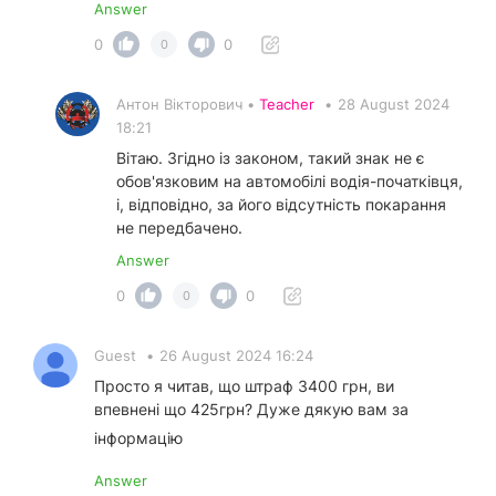
Answer
0
0
0
Антон Вікторович •
Teacher
•
28 August 2024
18:21
Вітаю. Згідно із законом, такий знак не є
обов'язковим на автомобілі водія-початківця,
і, відповідно, за його відсутність покарання
не передбачено.
Answer
0
0
0
Guest
•
26 August 2024 16:24
Просто я читав, що штраф 3400 грн, ви
впевнені що 425грн? Дуже дякую вам за
інформацію
Answer