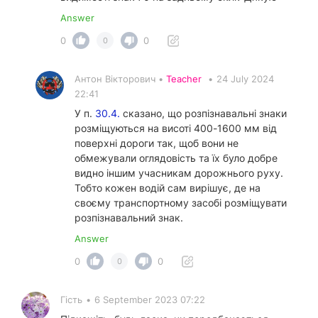
Answer
0
0
0
Антон Вікторович •
Teacher
•
24 July 2024
22:41
У п.
30.4.
сказано, що розпізнавальні знаки
розміщуються на висоті 400-1600 мм від
поверхні дороги так, щоб вони не
обмежували оглядовість та їх було добре
видно іншим учасникам дорожнього руху.
Тобто кожен водій сам вирішує, де на
своєму транспортному засобі розміщувати
розпізнавальний знак.
Answer
0
0
0
Гість
•
6 September 2023 07:22