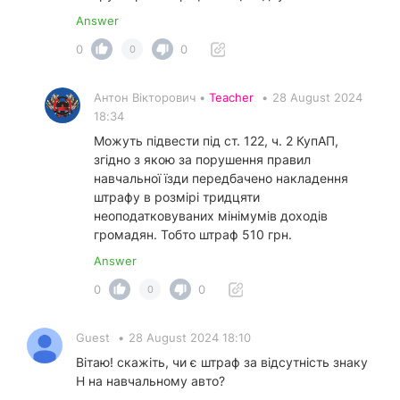
Answer
0
0
0
Антон Вікторович •
Teacher
•
28 August 2024
18:34
Можуть підвести під ст. 122, ч. 2 КупАП,
згідно з якою за порушення правил
навчальної їзди передбачено накладення
штрафу в розмірі тридцяти
неоподатковуваних мінімумів доходів
громадян. Тобто штраф 510 грн.
Answer
0
0
0
Guest
•
28 August 2024 18:10
Вітаю! скажіть, чи є штраф за відсутність знаку
Н на навчальному авто?