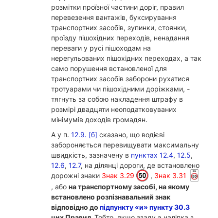
розмітки проїзної частини доріг, правил
перевезення вантажів, буксирування
транспортних засобів, зупинки, стоянки,
проїзду пішохідних переходів, ненадання
переваги у русі пішоходам на
нерегульованих пішохідних переходах, а так
само порушення встановленої для
транспортних засобів заборони рухатися
тротуарами чи пішохідними доріжками, -
тягнуть за собою накладення штрафу в
розмірі двадцяти неоподатковуваних
мінімумів доходів громадян.
А у п.
12.9. [б]
сказано, що водієві
забороняється перевищувати максимальну
швидкість, зазначену в
пунктах 12.4
,
12.5
,
12.6
,
12.7
, на ділянці дороги, де встановлено
дорожні знаки
Знак 3.29
,
Знак 3.31
, або
на транспортному засобі, на якому
встановлено розпізнавальний знак
відповідно до
підпункту «и» пункту 30.3
цих Правил.
Тобто, якщо ззаду э наліпка з