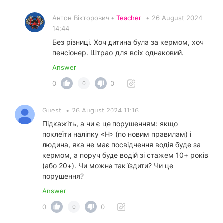
Антон Вікторович •
Teacher
•
26 August 2024
14:44
Без різниці. Хоч дитина була за кермом, хоч
пенсіонер. Штраф для всіх однаковий.
Answer
0
0
0
Guest
•
26 August 2024 11:16
Підкажіть, а чи є це порушенням: якщо
поклеїти наліпку «Н» (по новим правилам) і
людина, яка не має посвідчення водія буде за
кермом, а поруч буде водій зі стажем 10+ років
(або 20+). Чи можна так їздити? Чи це
порушення?
Answer
0
0
0