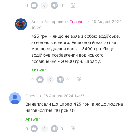
0
0
0
Антон Вікторович •
Teacher
•
26 August 2024
16:29
425 грн. - якщо не взяв з собою водійське,
але воно є в нього. Якщо водій взагалі не
має посвідчення водія - 3400 грн. Якщо
водій був позбавлений водійського
посвідчення - 20400 грн. штрафу.
Answer
0
0
0
Guest
•
26 August 2024 14:37
Ви написали що штраф 425 грн, а якщо людина
неповнолітня (16 років)?
Answer
0
0
0