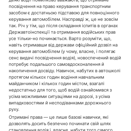
посвідчення на право керування транспортним
засобом є достатньою підставою для повноцінного
керування автомобілем. Насправді ж, це не зовсім
так. Річ у тім, що після складання іспитів в органах
Державтоінспекції та отримання водійських прав
усе тільки-но починається. Варто розуміти, що,
навіть отримавши від держави офіційний дозвіл на
керування автомобілем (у чому, власне, і полягає
сенс видачі посвідчення водія), новоспечений водій
потребує подальшого самовдосконалення й
накопичення досвіду. Навичок, набутих в автошколі
протягом кількох годин водіння навчальним
майданчиком і кількох годин містом, взагалі
недостатньо для того, щоб водій ознайомився з
усіма можливими ситуаціями на дорозі, з усіма
випадковостями й несподіванками дорожнього
руху.
Отримані права — це лише базові навички, які
дозволять досить безпечно починати свій шлях
становлення водія і, власне, набути того самого