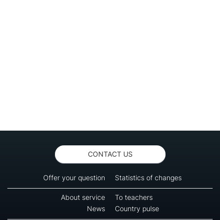
CONTACT US
Offer your question
Statistics of changes
About service
To teachers
News
Country pulse