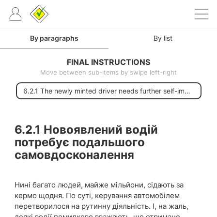
By paragraphs
By list
FINAL INSTRUCTIONS
Move between sub-items by swipe left-right
6.2.1 The newly minted driver needs further self-improvement
6.2.1
Новоявлений водій
потребує подальшого
самовдосконалення
Нині багато людей, майже мільйони, сідають за
кермо щодня. По суті, керування автомобілем
перетворилося на рутинну діяльність. І, на жаль,
деякі водії помилково вважають, що отримане