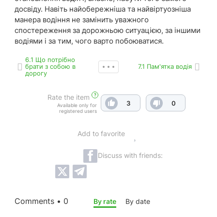
досвіду. Навіть найобережніша та найвіртуозніша
манера водіння не замінить уважного
спостереження за дорожньою ситуацією, за іншими
водіями і за тим, чого варто побоюватися.
6.1 Що потрібно
брати з собою в
7.1 Пам'ятка водія
дорогу
?
Rate the item
3
0
Available only for
registered users
Add to favorite
Discuss with friends:
Comments • 0
By rate
By date