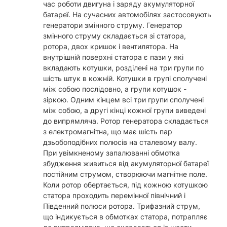
час роботи двигуна і заряду акумуляторної
батареї. На сучасних автомобілях застосовують
генератори змінного струму. Генератор
змінного струму складається зі статора,
ротора, двох кришок і вентилятора. На
внутрішній поверхні статора є пази у які
вкладають котушки, розділені на три групи по
шість штук в кожній. Котушки в групі сполучені
між собою послідовно, а групи котушок -
зіркою. Одним кінцем всі три групи сполучені
між собою, а другі кінці кожної групи виведені
до випрямляча. Ротор генератора складається
з електромагнітна, що має шість пар
дзьобоподібних полюсів на сталевому валу.
При увімкненому запалюванні обмотка
збудження живиться від акумуляторної батареї
постійним струмом, створюючи магнітне поле.
Коли ротор обертається, під кожною котушкою
статора проходить перемінної північний і
Південний полюси ротора. Трифазний струм,
що індикується в обмотках статора, потрапляє