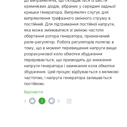
до випраямляча, що складається із шести
кремнієвих діодів, зібраних у середині задньої
кришки генератора. Випрямляч слугує для
випрямлення трифазного змінного струму в
постійний. Для підтримання постійної напруги,
яка може змінюватися зі зміною частоти
обертання ротора генератора, призначений
реле-регулятор. Робота регуляторів полягає в
тому, що в момент перевищення напруги вище
розрахункової коло обмотки збудження
переривається, що призводить до зниження
напруги генератора і замикання кола обмотки
збудження. Цей процес відбувається з великою
частотою, і напруга генератора залишається
постійною.
Відповісти
2
0
2