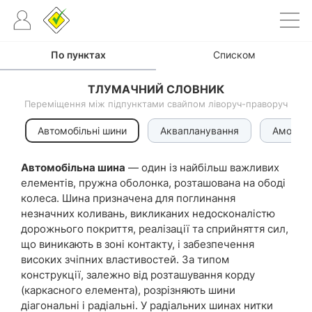
По пунктах
Списком
ТЛУМАЧНИЙ СЛОВНИК
Переміщення між підпунктами свайпом ліворуч-праворуч
Автомобільні шини
Аквапланування
Амортиз
Автомобільна шина
— один із найбільш важливих
елементів, пружна оболонка, розташована на ободі
колеса. Шина призначена для поглинання
незначних коливань, викликаних недосконалістю
дорожнього покриття, реалізації та сприйняття сил,
що виникають в зоні контакту, і забезпечення
високих зчіпних властивостей. За типом
конструкції, залежно від розташування корду
(каркасного елемента), розрізняють шини
діагональні і радіальні. У радіальних шинах нитки