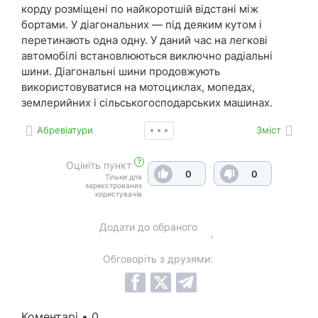
корду розміщені по найкоротшій відстані між
бортами. У діагональних — під деяким кутом і
перетинають одна одну. У даний час на легкові
автомобілі встановлюються виключно радіальні
шини. Діагональні шини продовжують
використовуватися на мотоциклах, мопедах,
землерийних і сільськогосподарських машинах.
Абревіатури
Зміст
?
Оцініть пункт
0
0
Тільки для
зареєстрованих
користувачів
Додати до обраного
Обговоріть з друзями:
Коментарі • 0