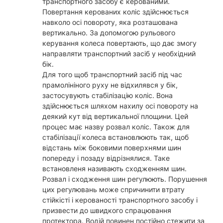
транспортного засобу є керованими.
Повертання керованих коліс здійснюється
навколо осі повороту, яка розташована
вертикально. За допомогою рульового
керування колеса повертають, що дає змогу
направляти транспортний засіб у необхідний
бік.
Для того щоб транспортний засіб під час
прамолініного руху не відхилявся у бік,
застосувують стабілізацію коліс. Вона
здійснюється шляхом нахилу осі повороту на
деякий кут від вертикальної площини. Цей
процес має назву розвал коліс. Також для
стабілізації колеса встановлюють так, щоб
відстань між боковими поверхнями шин
попереду і позаду відрізнялися. Таке
встановленя називають сходженням шин.
Розвал і сходження шин регулюють. Порушення
цих регулювань може спричинити втрату
стійкісті і керованості транспортного засобу і
призвести до швидкого спрацювання
протектора. Водій повинен постійно стежити за