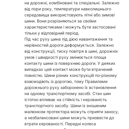
на дорожні, комбіновані та спеціальні. Залежно
від пори року, температури навколишнього
середовища використовують літні або зимові
шини. Вони розрізняються за своїми
характеристиками і можуть бути застосовані
тільки у відповідний період.
Під час руху шина під дією навантаження та
нерівностей дороги деформується. Залежно
від конструкції, тиску повітря в шині, дорожніх
умов і швидкості руху змінюється площа
контакту шини із поверхнею дороги. У деяких
випадках цей контакт може бути втрачений
повністю. Шини різних конструкцій по-різному
взаємодіють із дорогою, тому Правилами
дорожнього руху заборонено їх встановлення
на одному транспортному засобі. Стан шин
істотно впливає на стійкість і керованість
транспортного засобу. Шини із зношеним
малюнком протектора можуть сприяти заносу,
а незбалансовані шини можуть призвести до
втрати керованості. Передні колеса