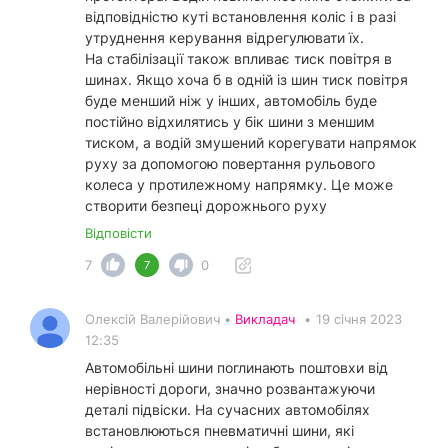
відповідністю куті встановлення коліс і в разі
утруднення керування відрегулювати їх.
На стабілізації також впливає тиск повітря в
шинах. Якщо хоча б в одній із шин тиск повітря
буде менший ніж у інших, автомобіль буде
постійно відхилятись у бік шини з меншим
тиском, а водій змушений корегувати напрямок
руху за допомогою повертання рульового
колеса у протилежному напрямку. Це може
створити безпеці дорожнього руху
Відповісти
7
0
7
Олексій Валерійович •
Викладач
•
19 січня 2023
12:35
Автомобільні шини поглинають поштовхи від
нерівності дороги, значно розвантажуючи
деталі підвіски. На сучасних автомобілях
встановлюються пневматичні шини, які