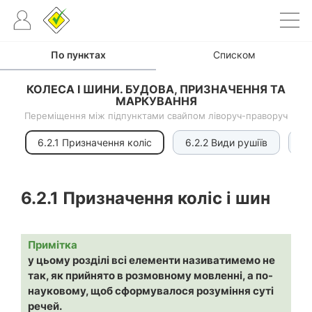
По пунктах
Списком
КОЛЕСА І ШИНИ. БУДОВА, ПРИЗНАЧЕННЯ ТА
МАРКУВАННЯ
Переміщення між підпунктами свайпом ліворуч-праворуч
6.2.1 Призначення коліс
6.2.2 Види рушіїв
6.
6.2.1
Призначення коліс і шин
Примітка
у цьому розділі всі елементи називатимемо не
так, як прийнято в розмовному мовленні, а по-
науковому, щоб сформувалося розуміння суті
речей.