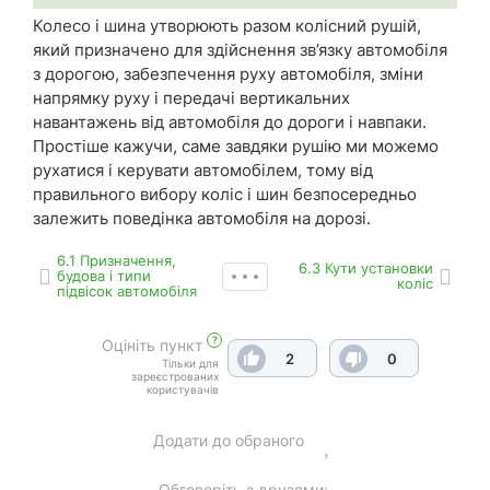
Колесо і шина утворюють разом колісний рушій,
який призначено для здійснення зв’язку автомобіля
з дорогою, забезпечення руху автомобіля, зміни
напрямку руху і передачі вертикальних
навантажень від автомобіля до дороги і навпаки.
Простіше кажучи, саме завдяки рушію ми можемо
рухатися і керувати автомобілем, тому від
правильного вибору коліс і шин безпосередньо
залежить поведінка автомобіля на дорозі.
6.1 Призначення,
6.3 Кути установки
будова і типи
коліс
підвісок автомобіля
?
Оцініть пункт
2
0
Тільки для
зареєстрованих
користувачів
Додати до обраного
Обговоріть з друзями: