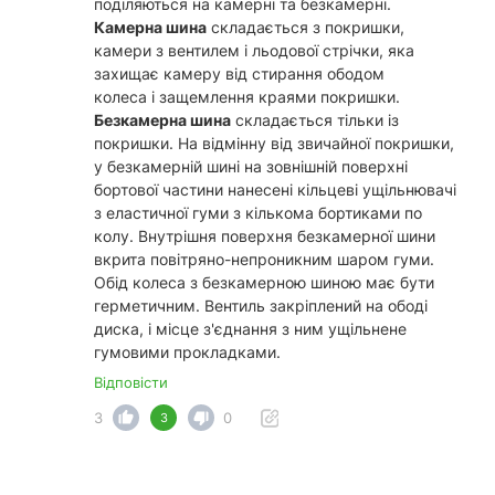
поділяються на камерні та безкамерні.
Камерна шина
складається з покришки,
камери з вентилем і льодової стрічки, яка
захищає камеру від стирання ободом
колеса і защемлення краями покришки.
Безкамерна шина
складається тільки із
покришки. На відмінну від звичайної покришки,
у безкамерній шині на зовнішній поверхні
бортової частини нанесені кільцеві ущільнювачі
з еластичної гуми з кількома бортиками по
колу. Внутрішня поверхня безкамерної шини
вкрита повітряно-непроникним шаром гуми.
Обід колеса з безкамерною шиною має бути
герметичним. Вентиль закріплений на ободі
диска, і місце з'єднання з ним ущільнене
гумовими прокладками.
Відповісти
3
0
3