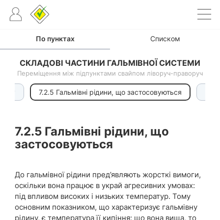
По пунктах
Списком
СКЛАДОВІ ЧАСТИНИ ГАЛЬМІВНОЇ СИСТЕМИ
Переміщення між підпунктами свайпом ліворуч-праворуч
тиску
7.2.5 Гальмівні рідини, що застосовуються
7.2.
7.2.5
Гальмівні рідини, що
застосовуються
До гальмівної рідини пред’являють жорсткі вимоги,
оскільки вона працює в украй агресивних умовах:
під впливом високих і низьких температур. Тому
основним показником, що характеризує гальмівну
рідину, є температура її кипіння: що вона вища, то