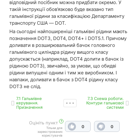
відповідний посібник можна придбати окремо. У
такій інструкції обов’язково буде вказано тип
гальмівної рідини за класифікацією Департаменту
транспорту США — DOT.
На сьогодні найпоширеніші гальмівні рідини мають
позначення DOT3, DOT4, DOT4+ і DOT5.1. Причому
доливати в розширювальний бачок головного
гальмівного циліндра рідину вищого класу
допускається (наприклад, DOT4 долити в бачок із
рідиною DOT3), звичайно, за умови, що обидві
рідини випущені одним і тим же виробником. І
навпаки, доливати в бачок з DOT4 рідину класу
DOT3 не слід.
7.1 Гальмівне
7.3 Схема роботи.
керування.
Контури гальмової
Призначення
системи
?
Оцініть пункт
0
0
Тільки для
зареєстрованих
користувачів