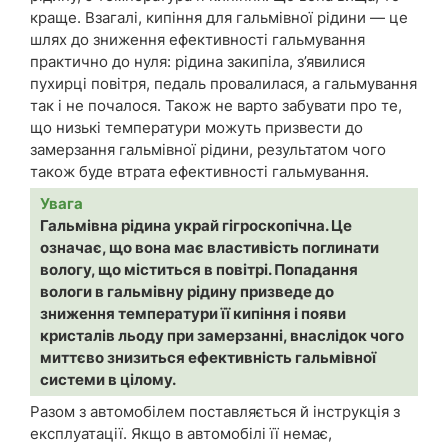
краще. Взагалі, кипіння для гальмівної рідини — це
шлях до зниження ефективності гальмування
практично до нуля: рідина закипіла, з’явилися
пухирці повітря, педаль провалилася, а гальмування
так і не почалося. Також не варто забувати про те,
що низькі температури можуть призвести до
замерзання гальмівної рідини, результатом чого
також буде втрата ефективності гальмування.
Увага
Гальмівна рідина украй гігроскопічна. Це
означає, що вона має властивість поглинати
вологу, що міститься в повітрі. Попадання
вологи в гальмівну рідину призведе до
зниження температури її кипіння і появи
кристалів льоду при замерзанні, внаслідок чого
миттєво знизиться ефективність гальмівної
системи в цілому.
Разом з автомобілем поставляється й інструкція з
експлуатації. Якщо в автомобілі її немає,