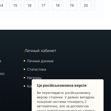
14
15
16
17
18
19
20
21
>
Личный кабинет
х
Личные данные
Статистика
рос
Награды
Це російськомовна версія
Комментарии
Ви переглядаєте російськомовну
версію сторінки. У деяких випадках
й
пошукові системи показують її
автоматично, але за допомогою
цього повідомлення можна швидко