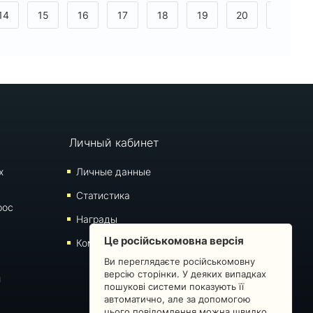
14
15
16
17
18
19
20
21
>
Личный кабинет
х
Личные данные
Статистика
рос
Награды
Це російськомовна версія
Комментарии
Ви переглядаєте російськомовну
версію сторінки. У деяких випадках
й
пошукові системи показують її
автоматично, але за допомогою
цього повідомлення можна швидко