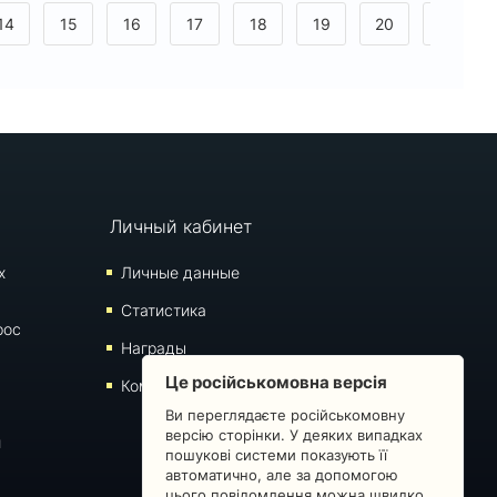
14
15
16
17
18
19
20
21
>
Личный кабинет
х
Личные данные
Статистика
рос
Награды
Це російськомовна версія
Комментарии
Ви переглядаєте російськомовну
версію сторінки. У деяких випадках
й
пошукові системи показують її
автоматично, але за допомогою
цього повідомлення можна швидко