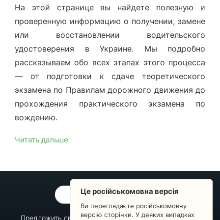
На этой странице вы найдете полезную и
проверенную информацию о получении, замене
или восстановлении водительского
удостоверения в Украине. Мы подробно
рассказываем обо всех этапах этого процесса
— от подготовки к сдаче теоретического
экзамена по Правилам дорожного движения до
прохождения практического экзамена по
вождению.
Читать дальше
Це російськомовна версія
ОБРАТНАЯ СВЯЗЬ
Ви переглядаєте російськомовну
версію сторінки. У деяких випадках
Предложить свой вопрос
Статистика изменений