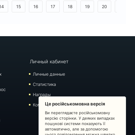
14
15
16
17
18
19
20
21
>
Личный кабинет
х
Личные данные
Статистика
рос
Награды
Це російськомовна версія
Комментарии
Ви переглядаєте російськомовну
версію сторінки. У деяких випадках
й
пошукові системи показують її
автоматично, але за допомогою
цього повідомлення можна швидко