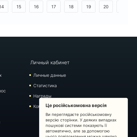
14
15
16
17
18
19
20
21
>
Личный кабинет
х
Личные данные
Статистика
рос
Награды
Це російськомовна версія
Комментарии
Ви переглядаєте російськомовну
версію сторінки. У деяких випадках
й
пошукові системи показують її
автоматично, але за допомогою
цього повідомлення можна швидко