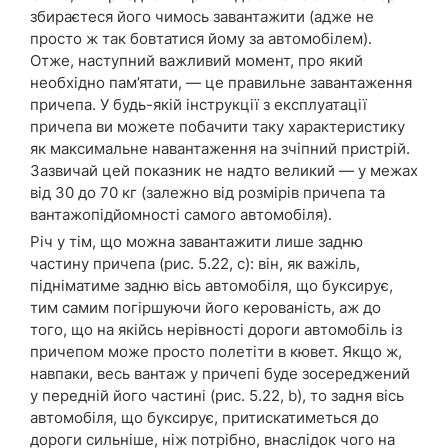
збираєтеся його чимось завантажити (адже не
просто ж так бовтатися йому за автомобілем).
Отже, наступний важливий момент, про який
необхідно пам’ятати, — це правильне завантаження
причепа. У будь-якій інструкції з експлуатації
причепа ви можете побачити таку характеристику
як максимальне навантаження на зчіпний пристрій.
Зазвичай цей показник не надто великий — у межах
від 30 до 70 кг (залежно від розмірів причепа та
вантажопідйомності самого автомобіля).
Річ у тім, що можна завантажити лише задню
частину причепа (рис. 5.22, c): він, як важіль,
підніматиме задню вісь автомобіля, що буксирує,
тим самим погіршуючи його керованість, аж до
того, що на якійсь нерівності дороги автомобіль із
причепом може просто полетіти в кювет. Якщо ж,
навпаки, весь вантаж у причепі буде зосереджений
у передній його частині (рис. 5.22, b), то задня вісь
автомобіля, що буксирує, притискатиметься до
дороги сильніше, ніж потрібно, внаслідок чого на