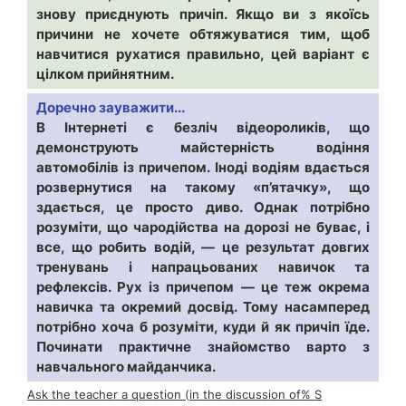
знову приєднують причіп. Якщо ви з якоїсь
причини не хочете обтяжуватися тим, щоб
навчитися рухатися правильно, цей варіант є
цілком прийнятним.
Доречно зауважити...
В Інтернеті є безліч відеороликів, що
демонструють майстерність водіння
автомобілів із причепом. Іноді водіям вдається
розвернутися на такому «п’ятачку», що
здається, це просто диво. Однак потрібно
розуміти, що чародійства на дорозі не буває, і
все, що робить водій, — це результат довгих
тренувань і напрацьованих навичок та
рефлексів. Рух із причепом — це теж окрема
навичка та окремий досвід. Тому насамперед
потрібно хоча б розуміти, куди й як причіп їде.
Починати практичне знайомство варто з
навчального майданчика.
Ask the teacher a question (in the discussion of% S