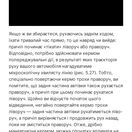
Якщо ж ви збираєтеся, рухаючись заднім ходом,
їхати тривалий час прямо, то це навряд чи вийде:
причіп починає «тікати» ліворуч або праворуч.
Відповідно, потрібно здійснювати кермом
попереджувальні дії, в результаті яких траєкторія
руху вашого автомобіля нагадуватиме
мікроскопічну хвилясту лінію (рис. 5.27). Тобто,
спеціально повертаючи кермо трохи праворуч, ви
помітите, що задня частина автівки також рухається
праворуч, а причіп при цьому починає рухатися
ліворуч. Щойно ви відчуєте початок цього
відведення, негайно повертайте кермо трохи
ліворуч — задня частина автівки рухатиметься ліво-
руч, а причіп вирівняється і продовжить рух назад,
поки не зміститься праворуч. Отже, дрібно
маневруючи кермом, можна спочатку впливати на