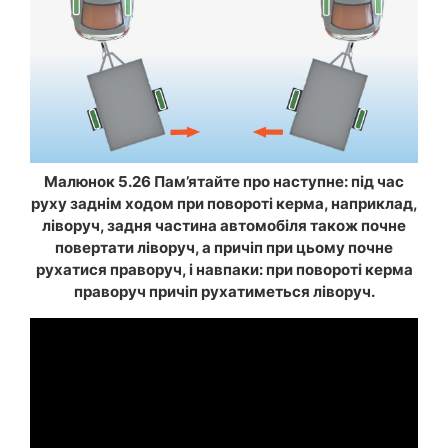
Малюнок 5.26 Пам’ятайте про наступне: під час
руху заднім ходом при повороті керма, наприклад,
ліворуч, задня частина автомобіля також почне
повертати ліворуч, а причіп при цьому почне
рухатися праворуч, і навпаки: при повороті керма
праворуч причіп рухатиметься ліворуч.