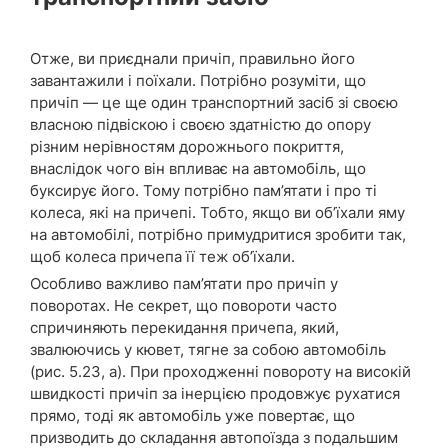
Отже, ви приєднали причіп, правильно його
завантажили і поїхали. Потрібно розуміти, що
причіп — це ще один транспортний засіб зі своєю
власною підвіскою і своєю здатністю до опору
різним нерівностям дорожнього покриття,
внаслідок чого він впливає на автомобіль, що
буксирує його. Тому потрібно пам’ятати і про ті
колеса, які на причепі. Тобто, якщо ви об’їхали яму
на автомобілі, потрібно примудритися зробити так,
щоб колеса причепа її теж об’їхали.
Особливо важливо пам’ятати про причіп у
поворотах. Не секрет, що повороти часто
спричиняють перекидання причепа, який,
звалюючись у кювет, тягне за собою автомобіль
(рис. 5.23, а). При проходженні повороту на високій
швидкості причіп за інерцією продовжує рухатися
прямо, тоді як автомобіль уже повертає, що
призводить до складання автопоїзда з подальшим