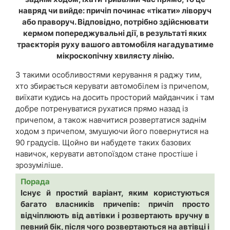
навряд чи вийде: причіп починає «тікати» ліворуч
або праворуч. Відповідно, потрібно здійснювати
кермом попереджувальні дії, в результаті яких
траєкторія руху вашого автомобіля нагадуватиме
мікроскопічну хвилясту лінію.
З такими особливостями керування я раджу тим,
хто збирається керувати автомобілем із причепом,
виїхати кудись на досить просторий майданчик і там
добре потренуватися рухатися прямо назад із
причепом, а також навчитися розвертатися заднім
ходом з причепом, змушуючи його повернутися на
90 градусів. Щойно ви набудете таких базових
навичок, керувати автопоїздом стане простіше і
зрозуміліше.
Порада
Існує й простий варіант, яким користуються
багато власників причепів: причіп просто
відчіплюють від автівки і розвертають вручну в
певний бік, після чого розвертаються на автівці і