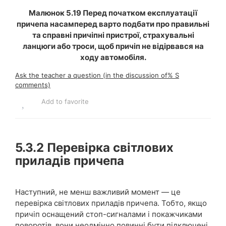
Малюнок 5.19 Перед початком експлуатації
причепа насамперед варто подбати про правильні
та справні причіпні пристрої, страхувальні
ланцюги або троси, щоб причіп не відірвався на
ходу автомобіля.
Ask the teacher a question (in the discussion of% S
comments)
Add to favorite
5.3.2
Перевірка світлових
приладів причепа
Наступний, не менш важливий момент — це
перевірка світлових приладів причепа. Тобто, якщо
причіп оснащений стоп-сигналами і покажчиками
поворотів, вони неодмінно повинні бути підключені