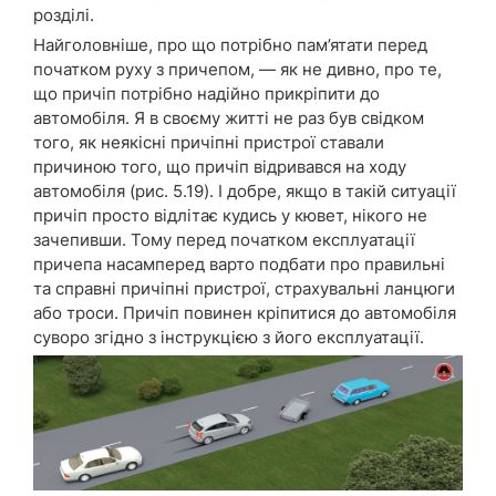
розділі.
Найголовніше, про що потрібно пам’ятати перед
початком руху з причепом, — як не дивно, про те,
що причіп потрібно надійно прикріпити до
автомобіля. Я в своєму житті не раз був свідком
того, як неякісні причіпні пристрої ставали
причиною того, що причіп відривався на ходу
автомобіля (рис. 5.19). І добре, якщо в такій ситуації
причіп просто відлітає кудись у кювет, нікого не
зачепивши. Тому перед початком експлуатації
причепа насамперед варто подбати про правильні
та справні причіпні пристрої, страхувальні ланцюги
або троси. Причіп повинен кріпитися до автомобіля
суворо згідно з інструкцією з його експлуатації.