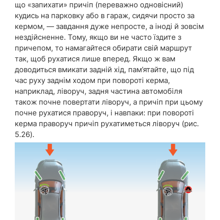
що «запихати» причіп (переважно одновісний)
кудись на парковку або в гараж, сидячи просто за
кермом, — завдання дуже непросте, а іноді й зовсім
нездійсненне. Тому, якщо ви не часто їздите з
причепом, то намагайтеся обирати свій маршрут
так, щоб рухатися лише вперед. Якщо ж вам
доводиться вмикати задній хід, пам’ятайте, що під
час руху заднім ходом при повороті керма,
наприклад, ліворуч, задня частина автомобіля
також почне повертати ліворуч, а причіп при цьому
почне рухатися праворуч, і навпаки: при повороті
керма праворуч причіп рухатиметься ліворуч (рис.
5.26).