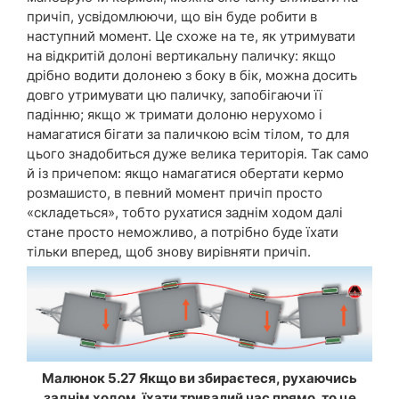
причіп, усвідомлюючи, що він буде робити в
наступний момент. Це схоже на те, як утримувати
на відкритій долоні вертикальну паличку: якщо
дрібно водити долонею з боку в бік, можна досить
довго утримувати цю паличку, запобігаючи її
падінню; якщо ж тримати долоню нерухомо і
намагатися бігати за паличкою всім тілом, то для
цього знадобиться дуже велика територія. Так само
й із причепом: якщо намагатися обертати кермо
розмашисто, в певний момент причіп просто
«складеться», тобто рухатися заднім ходом далі
стане просто неможливо, а потрібно буде їхати
тільки вперед, щоб знову вирівняти причіп.
Малюнок 5.27 Якщо ви збираєтеся, рухаючись
заднім ходом, їхати тривалий час прямо, то це