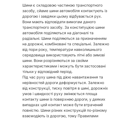
Шини є складовою частиною транспортного
засобу, сйаме шини автомобіля контактують із
дорогою і завдяки цьому відбувається рух.
Вони мають відповідати вимогам даного
транспортного засобу. За конституцією шини
автомобіля поділяються на діагоналі та
радіальні. Шини поділяються за призначенням
на дорожні, комбіновані та спеціальні. Залежно
від пори року, температури навколишнього
середовища використовують літні або зимові
шини. Вони розрізняються за своїми
характеристиками і можуть бути застосовані
тільки у відповідний період.
Під час руху шина під дією навантаження та
нерівностей дороги деформується. Залежно
від конструкції, тиску повітря в шині, дорожніх
умов і швидкості руху змінюється площа
контакту шини із поверхнею дороги, у деяких
випадках цей контакт може бути втрачений
повністю. Шини різних конструкцій по-різному
взаємодіють із дорогою, тому Правилами