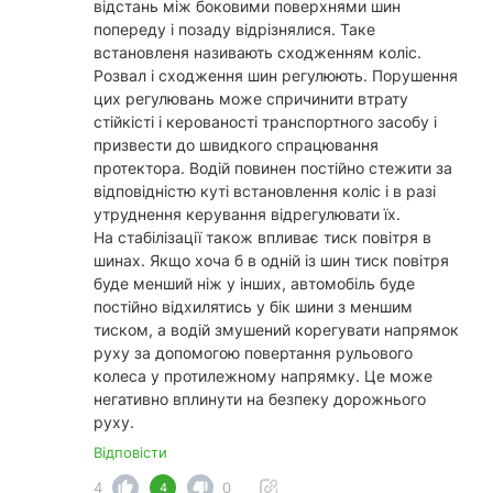
відстань між боковими поверхнями шин
попереду і позаду відрізнялися. Таке
встановленя називають сходженням коліс.
Розвал і сходження шин регулюють. Порушення
цих регулювань може спричинити втрату
стійкісті і керованості транспортного засобу і
призвести до швидкого спрацювання
протектора. Водій повинен постійно стежити за
відповідністю куті встановлення коліс і в разі
утруднення керування відрегулювати їх.
На стабілізації також впливає тиск повітря в
шинах. Якщо хоча б в одній із шин тиск повітря
буде менший ніж у інших, автомобіль буде
постійно відхилятись у бік шини з меншим
тиском, а водій змушений корегувати напрямок
руху за допомогою повертання рульового
колеса у протилежному напрямку. Це може
негативно вплинути на безпеку дорожнього
руху.
Відповісти
4
0
4