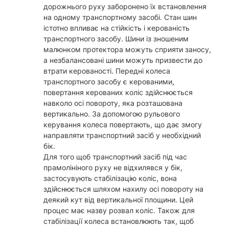
дорожнього руху заборонено їх встановлення
на одному транспортному засобі. Стан шин
істотно впливає на стійкість і керованість
транспортного засобу. Шини із зношеним
малюнком протектора можуть сприяти заносу,
а незбалансовані шини можуть призвести до
втрати керованості. Передні колеса
транспортного засобу є керованими,
повертання керованих коліс здійснюється
навколо осі повороту, яка розташована
вертикально. За допомогою рульового
керування колеса повертають, що дає змогу
направляти транспортний засіб у необхідний
бік.
Для того щоб транспортний засіб під час
прамолініного руху не відхилявся у бік,
застосувують стабілізацію коліс, вона
здійснюється шляхом нахилу осі повороту на
деякий кут від вертикальної площини. Цей
процес має назву розвал коліс. Також для
стабілізації колеса встановлюють так, щоб