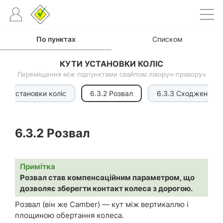
По пунктах
Списком
КУТИ УСТАНОВКИ КОЛІС
Переміщення між підпунктами свайпом ліворуч-праворуч
тів установки коліс
6.3.2 Розвал
6.3.3 Сходження к
6.3.2
Розвал
Примітка
Розвал став компенсаційним параметром, що
дозволяє зберегти контакт колеса з дорогою.
Розвал (він же Camber) — кут між вертикаллю і
площиною обертання колеса.