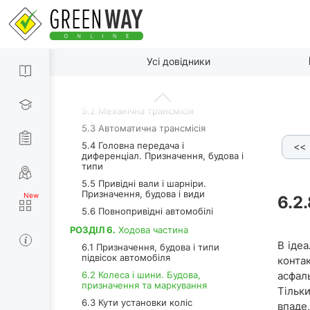
4.11 Система живлення (паливна
система). Основні відмінності
бензинових двигунів від дизельних
4.12 Система живлення сучасних
По пунктах
двигунів
Усі довідники
РОЗДІЛ 5.
Трансмісія
5.1 Призначення трансмісії
5.2 Механічна трансмісія
5.3 Автоматична трансмісія
5.4 Головна передача і
<<
рти
6.2.5.h Камера
6.2.6 Особливості безкамерної ш
диференціал. Призначення, будова і
типи
5.5 Привідні вали і шарніри.
Призначення, будова і види
6.2
5.6 Повнопривідні автомобілі
РОЗДІЛ 6.
Ходова частина
В іде
6.1 Призначення, будова і типи
підвісок автомобіля
конт
6.2 Колеса і шини. Будова,
асфал
призначення та маркування
Тільк
6.3 Кути установки коліс
впаде