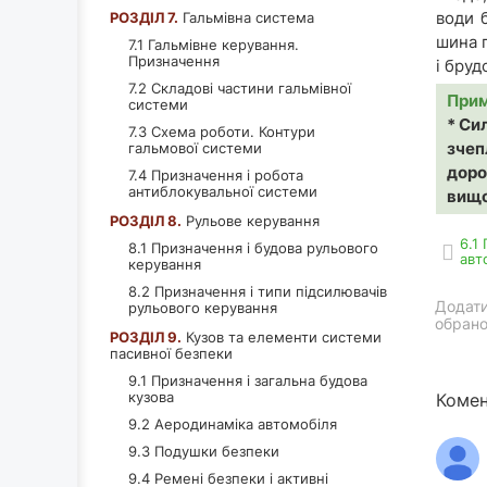
води 
РОЗДІЛ 7.
Гальмівна система
шина 
7.1 Гальмівне керування.
Призначення
і бруд
7.2 Складові частини гальмівної
Прим
системи
* Си
7.3 Схема роботи. Контури
зчеп
гальмової системи
доро
7.4 Призначення і робота
антиблокувальної системи
вищо
РОЗДІЛ 8.
Рульове керування
6.1
8.1 Призначення і будова рульового
авт
керування
8.2 Призначення і типи підсилювачів
Додати
рульового керування
обрано
РОЗДІЛ 9.
Кузов та елементи системи
пасивної безпеки
9.1 Призначення і загальна будова
кузова
Комен
9.2 Аеродинаміка автомобіля
9.3 Подушки безпеки
9.4 Ремені безпеки і активні