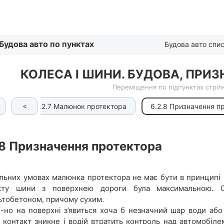
Списком
Будова авто по пунктах
Будова авто спи
КОЛЕСА І ШИНИ. БУДОВА, ПРИ
Переміщення по підпунктах стрілк
<
ини
6.2.7 Малюнок протектора
6.2.8 Призначення п
.8
Призначення протектора
альних умовах малюнка протектора не має бути в принципі 
акту шини з поверхнею дороги була максимальною. 
ьтобетоном, причому сухим.
и-но на поверхні з’явиться хоча б незначний шар води аб
, контакт зникне і водій втратить контроль над автомобіл