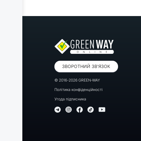
10.9 Очищувачі та омивачі скла.
Призначення і принцип роботи
10.10 Покажчики та індикатори
10.11 Система опалення та
кондиціонування. Призначення,
будова і принцип дії
РОЗДІЛ 11.
Технічне обслуговування
автомобіля
11.1 Запобіжні заходи під час
проведення технічного
обслуговування власником
ЗВОРОТНИЙ ЗВ'ЯЗОК
автомобіля
11.2 Операції, які необхідно
© 2016-2026 GREEN-WAY
виконувати для підтримки
автомобіля в нормальному
Політика конфіденційності
робочому стані
11.3 Найпростіші операції з
Угода підписника
обслуговування автомобіля
11.4 Графік проведення технічного
обслуговування автомобіля
ДОДАТКИ
Пам'ятка водія
Абревіатури