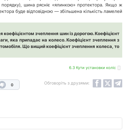
у порядку), шина рясніє «ялинкою» протектора. Якщо ж
тектора буде відповідною — збільшена кількість ламелей
ся коефіцієнтом зчеплення шин із дорогою. Коефіцієнт
аги, яка припадає на колесо. Коефіцієнт зчеплення з
втомобіля. Що вищий коефіцієнт зчеплення колеса, то
6.3 Кути установки коліс
Обговоріть з друзями:
0