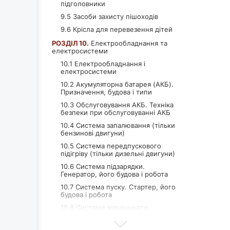
підголовники
9.5 Засоби захисту пішоходів
9.6 Крісла для перевезення дітей
РОЗДІЛ 10.
Електрообладнання та
електросистеми
10.1 Електрообладнання і
електросистеми
10.2 Акумуляторна батарея (АКБ).
Призначення, будова і типи
10.3 Обслуговування АКБ. Техніка
безпеки при обслуговуванні АКБ
10.4 Система запалювання (тільки
бензинові двигуни)
10.5 Система передпускового
підігріву (тільки дизельні двигуни)
10.6 Система підзарядки.
Генератор, його будова і робота
10.7 Система пуску. Стартер, його
будова і робота
10.8 Система зовнішнього
освітлення. Призначення і принцип
роботи