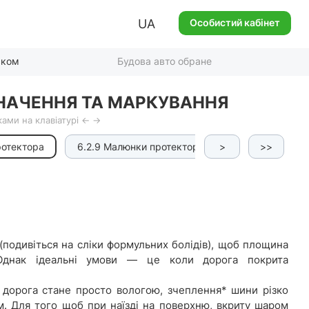
UA
Особистий кабінет
ском
Будова авто обране
ЗНАЧЕННЯ ТА МАРКУВАННЯ
ами на клавіатурі ← →
ротектора
6.2.9 Малюнки протектора шин
>
6.2.10 Ма
>>
(подивіться на сліки формульних болідів), щоб площина
Однак ідеальні умови — це коли дорога покрита
о дорога стане просто вологою, зчеплення* шини різко
ем. Для того щоб при наїзді на поверхню, вкриту шаром