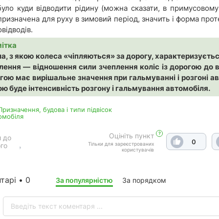
було куди відводити рідину (можна сказати, в примусовом
призначена для руху в зимовий період, значить і форма про
овідводів.
ітка
ла, з якою колеса «чіпляються» за дорогу, характеризуєть
лення — відношення сили зчеплення коліс із дорогою до в
гою має вирішальне значення при гальмуванні і розгоні а
ю буде інтенсивність розгону і гальмування автомобіля.
 Призначення, будова і типи підвісок
омобіля
?
Оцініть пункт
 до
0
Тільки для зареєстрованих
го
користувачів
тарі • 0
За популярністю
За порядком