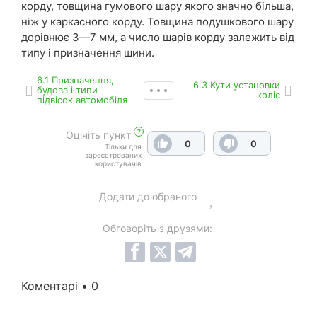
корду, товщина гумового шару якого значно більша,
ніж у каркасного корду. Товщина подушкового шару
дорівнює 3—7 мм, а число шарів корду залежить від
типу і призначення шини.
6.1 Призначення,
6.3 Кути установки
будова і типи
коліс
підвісок автомобіля
?
Оцініть пункт
0
0
Тільки для
зареєстрованих
користувачів
Додати до обраного
Обговоріть з друзями:
Коментарі • 0