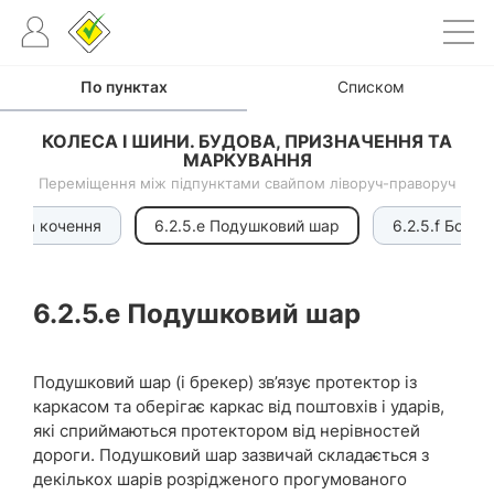
По пунктах
Списком
КОЛЕСА І ШИНИ. БУДОВА, ПРИЗНАЧЕННЯ ТА
МАРКУВАННЯ
Переміщення між підпунктами свайпом ліворуч-праворуч
ти на кочення
6.2.5.e Подушковий шар
6.2.5.f Боков
6.2.5.e
Подушковий шар
Подушковий шар (і брекер) зв’язує протектор із
каркасом та оберігає каркас від поштовхів і ударів,
які сприймаються протектором від нерівностей
дороги. Подушковий шар зазвичай складається з
декількох шарів розрідженого прогумованого