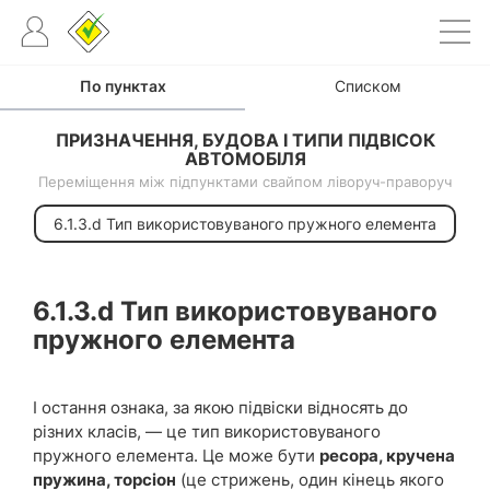
По пунктах
Списком
ПРИЗНАЧЕННЯ, БУДОВА І ТИПИ ПІДВІСОК
АВТОМОБІЛЯ
Переміщення між підпунктами свайпом ліворуч-праворуч
т
6.1.3.d Тип використовуваного пружного елемента
6.1.3.d
Тип використовуваного
пружного елемента
І остання ознака, за якою підвіски відносять до
різних класів, — це тип використовуваного
пружного елемента. Це може бути
ресора, кручена
пружина, торсіон
(це стрижень, один кінець якого