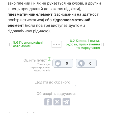
закріплений і ніяк не рухається на кузові, а другий
кінець приєднаний до важеля підвіски),
пневматичний елемент
(заснований на здатності
повітря стискатися) або
гідропневматичний
елемент
(коли повітря виступає дуетом з
гідравлічною рідиною).
6.2 Колеса і шини.
5.6 Повнопривідні
Будова, призначення
автомобілі
та маркування
?
Оцініть пункт
0
0
Тільки для
зареєстрованих
користувачів
Додати до обраного
Обговоріть з друзями: