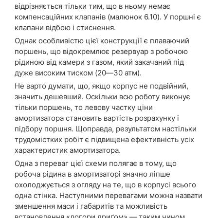
відрізняється тільки тим, що в ньому немає
компенсаційних клапанів (малюнок 6.10). У поршні є
клапани відбою і стиснення.
Однак особливістю цієї конструкції є плаваючий
поршень, що відокремлює резервуар з робочою
рідиною від камери з газом, який закачаний під
дуже високим тиском (20—30 атм).
Не варто думати, що, якщо корпус не подвійний,
значить дешевший. Оскільки всю роботу виконує
тільки поршень, то левову частку ціни
амортизатора становить вартість розрахунку і
підбору поршня. Щоправда, результатом настільки
трудомістких робіт є підвищена ефективність усіх
характеристик амортизатора.
Одна з переваг цієї схеми полягає в тому, що
робоча рідина в амортизаторі значно ліпше
охолоджується з огляду на те, що в корпусі всього
одна стінка. Наступними перевагами можна назвати
зменшення маси і габаритів та можливість
встановлення «догори дриґом» — таким чином