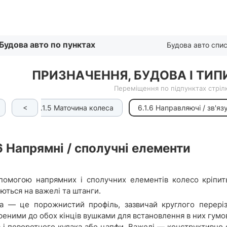
Списком
Будова авто по пунктах
Будова авто спи
ПРИЗНАЧЕННЯ, БУДОВА І ТИП
Переміщення по підпунктах стрілк
<
улак
6.1.5 Маточина колеса
6.1.6 Направляючі / зв'я
6
Напрямні / сполучні елементи
помогою напрямних і сполучних елементів колесо кріпить
ються на важелі та штанги.
а — це порожнистий профіль, зазвичай круглого переріз
реними до обох кінців вушками для встановлення в них гумо
а і поворотного кулака або цапфи. Важелі — конструктивно 