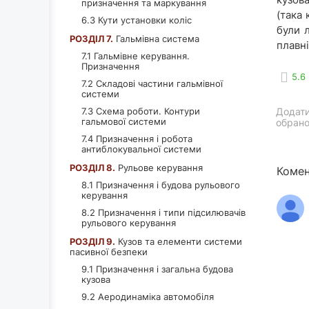
призначення та маркування
(така 
6.3 Кути установки коліс
були 
РОЗДІЛ 7.
Гальмівна система
плавні
7.1 Гальмівне керування.
Призначення
5.6
7.2 Складові частини гальмівної
системи
7.3 Схема роботи. Контури
Додати
гальмової системи
обрано
7.4 Призначення і робота
антиблокувальної системи
РОЗДІЛ 8.
Рульове керування
Комен
8.1 Призначення і будова рульового
керування
8.2 Призначення і типи підсилювачів
рульового керування
РОЗДІЛ 9.
Кузов та елементи системи
пасивної безпеки
9.1 Призначення і загальна будова
кузова
9.2 Аеродинаміка автомобіля