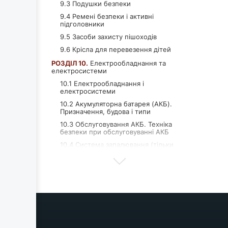
9.3 Подушки безпеки
9.4 Ремені безпеки і активні
підголовники
9.5 Засоби захисту пішоходів
9.6 Крісла для перевезення дітей
РОЗДІЛ 10.
Електрообладнання та
електросистеми
10.1 Електрообладнання і
електросистеми
10.2 Акумуляторна батарея (АКБ).
Призначення, будова і типи
10.3 Обслуговування АКБ. Техніка
безпеки при обслуговуванні АКБ
10.4 Система запалювання (тільки
бензинові двигуни)
10.5 Система передпускового
підігріву (тільки дизельні двигуни)
10.6 Система підзарядки.
Генератор, його будова і робота
10.7 Система пуску. Стартер, його
будова і робота
10.8 Система зовнішнього