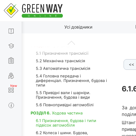
4.10 Система впускання і
випускання
4.11 Система живлення (паливна
система). Основні відмінності
По пунктах
бензинових двигунів від дизельних
Усі довідники
4.12 Система живлення сучасних
двигунів
РОЗДІЛ 5.
Трансмісія
5.1 Призначення трансмісії
5.2 Механічна трансмісія
<<
6.1.3.f Ознаки відмінностей підвісок
6.1.4 Поворотний к
5.3 Автоматична трансмісія
5.4 Головна передача і
диференціал. Призначення, будова і
типи
6.1.
5.5 Привідні вали і шарніри.
Призначення, будова і види
5.6 Повнопривідні автомобілі
За до
РОЗДІЛ 6.
Ходова частина
поділя
6.1 Призначення, будова і типи
Штанг
підвісок автомобіля
прива
6.2 Колеса і шини. Будова,
кузов