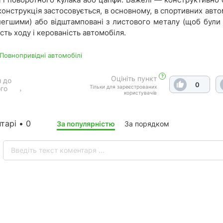
конструкція застосовується, в основному, в спортивних автом
легшими) або відштамповані з листового металу (щоб були 
сть ходу і керованість автомобіля.
 Повнопривідні автомобілі
?
Оцініть пункт
 до
0
Тільки для зареєстрованих
го
користувачів
тарі • 0
За популярністю
За порядком