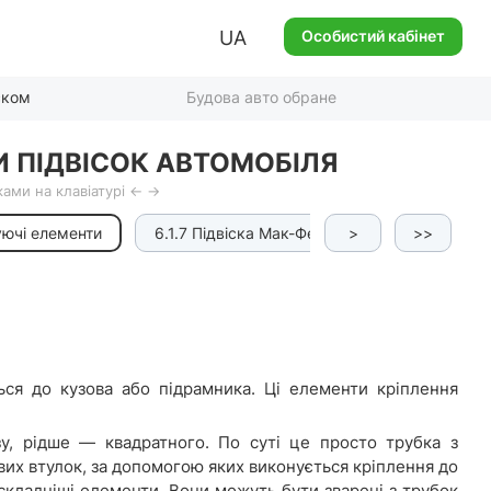
UA
Особистий кабінет
ском
Будова авто обране
И ПІДВІСОК АВТОМОБІЛЯ
ами на клавіатурі ← →
зуючі елементи
6.1.7 Підвіска Мак-Ферсона
>
6.1.8 Проб
>>
ся до кузова або підрамника. Ці елементи кріплення
у, рідше — квадратного. По суті це просто трубка з
вих втулок, за допомогою яких виконується кріплення до
складніші елементи. Вони можуть бути зварені з трубок