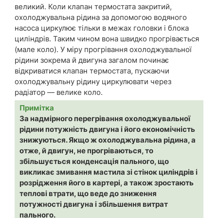
великий. Коли клапан термостата закритий,
охолоджувальна рідина за допомогою водяного
насоса циркулює тільки в межах головки і блока
циліндрів. Таким чином вона швидко прогрівається
(мале коло). У міру прогрівання охолоджувальної
рідини зокрема й двигуна загалом починає
відкриватися клапан термостата, пускаючи
охолоджувальну рідину циркулювати через
радіатор — велике коло.
Примітка
За надмірного перегрівання охолоджувальної
рідини потужність двигуна і його економічність
знижуються. Якщо ж охолоджувальна рідина, а
отже, й двигун, не прогріваються, то
збільшується конденсація пального, що
викликає змивання мастила зі стінок циліндрів і
розрідження його в картері, а також зростають
теплові втрати, що веде до зниження
потужності двигуна і збільшення витрат
пального.