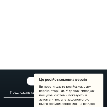
Це російськомовна версія
ОБРАТНАЯ СВЯЗЬ
Ви переглядаєте російськомовну
версію сторінки. У деяких випадках
Предложить свой вопрос
Статистика изменений
пошукові системи показують її
автоматично, але за допомогою
О сервисе
Преподавателям
цього повідомлення можна швидко