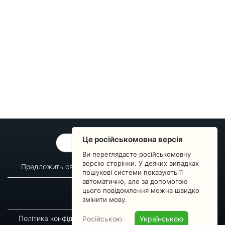
Це російськомовна версія
ОБРАТНАЯ СВЯЗЬ
Ви переглядаєте російськомовну
версію сторінки. У деяких випадках
Предложить свой вопрос
Статистика изменений
пошукові системи показують її
автоматично, але за допомогою
О сервисе
Преподавателям
цього повідомлення можна швидко
Новости
Пульс страны
змінити мову.
Політика конфіденційності
Угода підписника
Російською
Українською