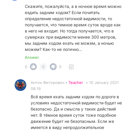
Скажите, пожалуйста, а в ночное время можно
ездить задним ходом? Если почитать
определение недостаточной видимости, то
получается, что темное время суток вроде как
в него не входит. Но тогда получается, что в
сумерках при видимости менее 300 метров,
мы задним ходом ехать не можем, а ночью
можем? Как-то не логично...
Answer
0
0
0
Антон Вікторович •
Teacher
•
10 January 2021
08:19
Всё время ехать задним ходом по дороге в
условиях недостаточной видимости будет не
безопасно. Да и смысла у таких действий
нет. В тёмное время суток тоже подобное
движение будет не безопасным. Если же
имеется в виду непродолжительное