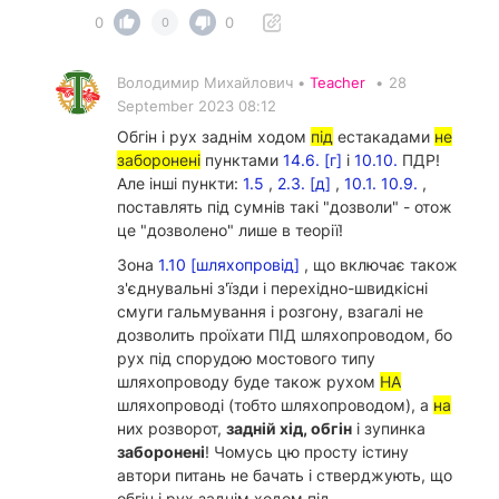
0
0
0
Володимир Михайлович •
Teacher
•
28
September 2023 08:12
Обгін і рух заднім ходом
під
естакадами
не
заборонені
пунктами
14.6. [г]
і
10.10.
ПДР!
Але інші пункти:
1.5
,
2.3. [д]
,
10.1.
10.9.
,
поставлять під сумнів такі "дозволи" - отож
це "дозволено" лише в теорії!
Зона
1.10 [шляхопровід]
, що включає також
з'єднувальні з'їзди і перехідно-швидкісні
смуги гальмування і розгону, взагалі не
дозволить проїхати ПІД шляхопроводом, бо
рух під спорудою мостового типу
шляхопроводу буде також рухом
НА
шляхопроводі (тобто шляхопроводом), а
на
них розворот,
задній хід, обгін
і зупинка
заборонені
! Чомусь цю просту істину
автори питань не бачать і стверджують, що
обгін і рух заднім ходом під