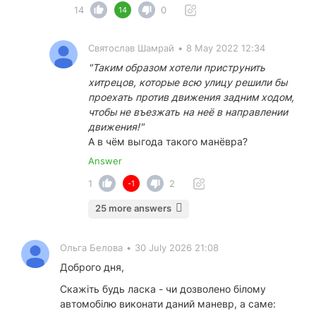
14
0
14
Святослав Шамрай
•
8 May 2022 12:34
"Таким образом хотели приструнить
хитрецов, которые всю улицу решили бы
проехать против движения задним ходом,
чтобы не въезжать на неё в направлении
движения!"
А в чём выгода такого манёвра?
Answer
1
2
-1
25 more answers
Ольга Белова
•
30 July 2026 21:08
Доброго дня,
Скажіть будь ласка - чи дозволено білому
автомобілю виконати даний маневр, а саме: