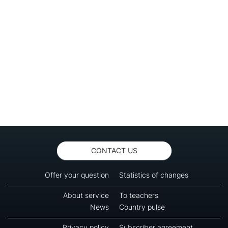
CONTACT US
Offer your question
Statistics of changes
About service
To teachers
News
Country pulse
Privacy policy
Subscriber agreement