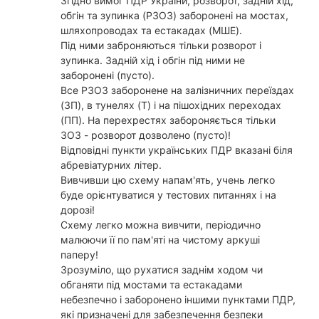
Згідно вимог ПДР України, розворот, задній хід,
обгін та зупинка (РЗОЗ) заборонені на мостах,
шляхопроводах та естакадах (МШЕ).
Під ними заброняються тільки розворот і
зупинка. Задній хід і обгін під ними не
заборонені (пусто).
Все РЗОЗ заборонене на залізничних переїздах
(ЗП), в тунелях (Т) і на пішохідних переходах
(ПП). На перехрестях забороняється тільки
ЗОЗ - розворот дозволено (пусто)!
Відповідні пункти українських ПДР вказані біля
абревіатурних літер.
Вивчивши цю схему напам'ять, учень легко
буде орієнтуватися у тестових питаннях і на
дорозі!
Схему легко можна вивчити, періодично
малюючи її по пам'яті на чистому аркуші
паперу!
Зрозуміло, що рухатися заднім ходом чи
обганяти під мостами та естакадами
небезпечно і заборонено іншими пунктами ПДР,
які призначені для забезпечення безпеки