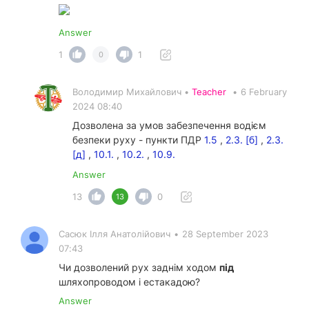
Answer
1
1
0
Володимир Михайлович •
Teacher
•
6 February
2024 08:40
Дозволена за умов забезпечення водієм
безпеки руху - пункти ПДР
1.5
,
2.3. [б]
,
2.3.
[д]
,
10.1.
,
10.2.
,
10.9.
Answer
13
0
13
Сасюк Ілля Анатолійович
•
28 September 2023
07:43
Чи дозволений рух заднім ходом
під
шляхопроводом і естакадою?
Answer