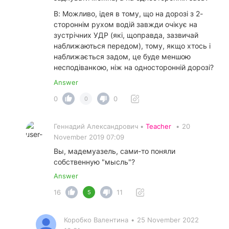
В: Можливо, ідея в тому, що на дорозі з 2-
стороннім рухом водій завжди очікує на
зустрічних УДР (які, щоправда, зазвичай
наближаються передом), тому, якщо хтось і
наближається задом, це буде меншою
несподіванкою, ніж на односторонній дорозі?
Answer
0
0
0
Геннадий Александрович •
Teacher
•
20
November 2019 07:09
Вы, мадемуазель, сами-то поняли
собственную "мысль"?
Answer
16
11
5
Коробко Валентина
•
25 November 2022