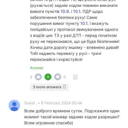
(рухається) заднім ходом повинен виконати
вимоги пунктів
10.9.
і
10.1.
ПДР щодо
забезпечення безпеки руху! Саме
порушення вимог пункту
10.1.
і вкажуть
поліцейські у протокол звинувачення одного
з водіїв цих ТЗ у разі ДТП - перед початком
руху не переконався, що це буде безпечним!
Хочеш дати дорогу іншому - впевнено давай!
Тобі надають перевагу у русі - тричі
переконайся і користуйся!
Answer
8
0
8
3 more answers
Guest
•
6 February 2024 00:44
Всем доброго времени суток. Подскажите один
момент такой маневр задним ходом разрешен?
Всем огромное спасибо)