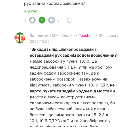
рух заднім ходом дозволений?
Answer
5
0
5
Володимир Михайлович •
Teacher
•
29 January
2022 15:52
"Вихадить під шляхопроводами і
естакадами рух заднім ходом дозволений?"
Немає заборони у пункті 10.10. Це
недопрацювання у ПДР. У тій же Росії рух
заднім ходом заборонено там, де є
забороненим розворот. Незважаючи на
відсутність заборони у пункті 10.10 ПДР,
не
варто рухатися заднім ходом під мостами
(мости є також конструктивними
складовими естакад та шляхопроводів), бо
не буде забезпечений належний рівень
безпеки, що вимагають пункти 1.5, 2.3 д,
10.1, 10.9 ПДР України та й необхідності у
русі заднім ходом там не має бути!