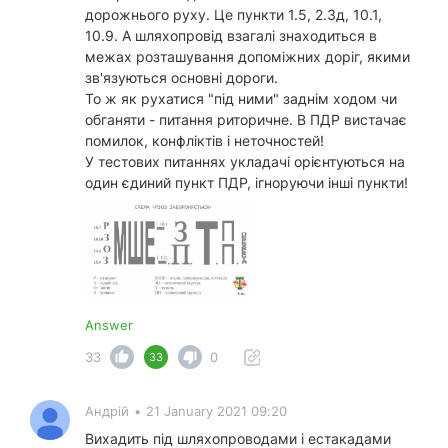
дорожнього руху. Це пункти 1.5, 2.3д, 10.1,
10.9. А шляхопровід взагалі знаходиться в
межах розташування допоміжних доріг, якими
зв'язуються основні дороги.
То ж як рухатися "під ними" заднім ходом чи
обганяти - питання риторичне. В ПДР вистачає
помилок, конфліктів і неточностей!
У тестових питаннях укладачі орієнтуються на
один єдиний пункт ПДР, ігноруючи інші пункти!
Answer
33
0
33
Андрій
•
21 January 2021 09:20
Вихадить під шляхопроводами і естакадами