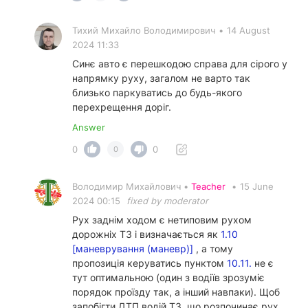
Тихий Михайло Володимирович
•
14 August
2024 11:33
Синє авто є перешкодою справа для сірого у
напрямку руху, загалом не варто так
близько паркуватись до будь-якого
перехрещення доріг.
Answer
0
0
0
Володимир Михайлович •
Teacher
•
15 June
2024 00:15
fixed by moderator
Рух заднім ходом є нетиповим рухом
дорожніх ТЗ і визначається як
1.10
[маневрування (маневр)]
, а тому
пропозиція керуватись пунктом
10.11.
не є
тут оптимальною (один з водіїв зрозуміє
порядок проїзду так, а інший навпаки). Щоб
запобігти ДТП водій ТЗ, що розпочинає рух