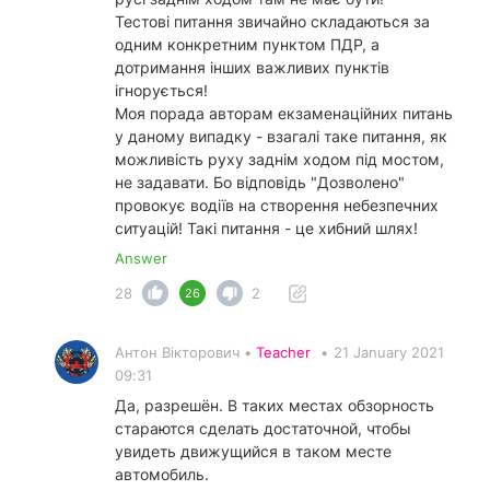
Тестові питання звичайно складаються за
одним конкретним пунктом ПДР, а
дотримання інших важливих пунктів
ігнорується!
Моя порада авторам екзаменаційних питань
у даному випадку - взагалі таке питання, як
можливість руху заднім ходом під мостом,
не задавати. Бо відповідь "Дозволено"
провокує водіїв на створення небезпечних
ситуацій! Такі питання - це хибний шлях!
Answer
28
2
26
Антон Вікторович •
Teacher
•
21 January 2021
09:31
Да, разрешён. В таких местах обзорность
стараются сделать достаточной, чтобы
увидеть движущийся в таком месте
автомобиль.