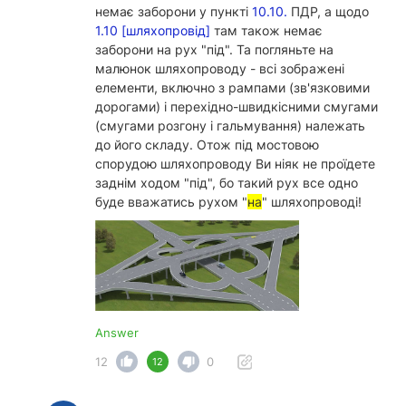
немає заборони у пункті
10.10.
ПДР, а щодо
1.10 [шляхопровід]
там також немає
заборони на рух "під". Та погляньте на
малюнок шляхопроводу - всі зображені
елементи, включно з рампами (зв'язковими
дорогами) і перехідно-швидкісними смугами
(смугами розгону і гальмування) належать
до його складу. Отож під мостовою
спорудою шляхопроводу Ви ніяк не проїдете
заднім ходом "під", бо такий рух все одно
буде вважатись рухом "
на
" шляхопроводі!
Answer
12
0
12