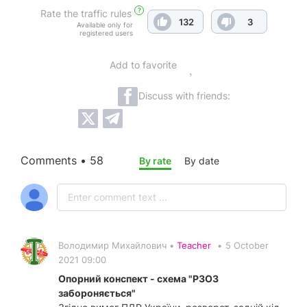
?
Rate the traffic rules
132
3
Available only for
registered users
Add to favorite
Discuss with friends:
Comments • 58
By rate
By date
Володимир Михайлович •
Teacher
•
5 October
2021 09:00
Опорний конспект - схема "РЗОЗ
забороняється"