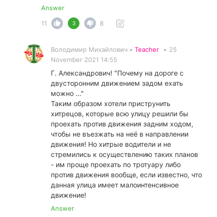
Answer
11
8
3
Володимир Михайлович •
Teacher
•
25
November 2021 14:55
Г. Александрович! "Почему на дороге с
двусторонним движением задом ехать
можно ..."
Таким образом хотели приструнить
хитрецов, которые всю улицу решили бы
проехать против движения задним ходом,
чтобы не въезжать на неё в направлении
движения! Но хитрые водители и не
стремились к осуществлению таких планов
- им проще проехать по тротуару либо
против движения вообще, если известно, что
данная улица имеет малоинтенсивное
движение!
Answer