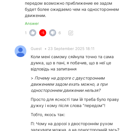
передом возможно приближение ее задом
будет более ожидаемо чем на одностороннем
движении.
Answer
1
6
-5
Guest
•
23 September 2025 18:11
Коли мені самому сяйнула точно та сама
думка, що в пані, я побачив, що в неї це
відповідь на запитання
>
Почему на дороге с двусторонним
движением задом ехать можно, а при
одностороннем движении нельзя?
Просто для ясності там їй треба було праву
дужку і кому після слова "передом"!
Тобто, якось так:
П: Чому на дорозі з двостороннім рухом
задкувати можна, а на односторонній зась?