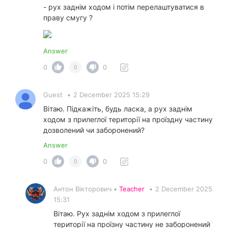
- рух заднім ходом і потім перелаштуватися в
праву смугу ?
Answer
0
0
0
Guest
•
2 December 2025 15:29
Вітаю. Підкажіть, будь ласка, а рух заднім
ходом з прилеглої території на проїздну частину
дозволений чи заборонений?
Answer
0
0
0
Антон Вікторович •
Teacher
•
2 December 2025
15:31
Вітаю. Рух заднім ходом з прилеглої
території на проїзну частину не заборонений