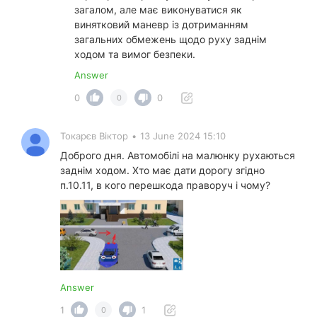
загалом, але має виконуватися як
винятковий маневр із дотриманням
загальних обмежень щодо руху заднім
ходом та вимог безпеки.
Answer
0
0
0
Токарєв Віктор
•
13 June 2024 15:10
Доброго дня. Автомобілі на малюнку рухаються
заднім ходом. Хто має дати дорогу згідно
п.10.11, в кого перешкода праворуч і чому?
Answer
1
1
0