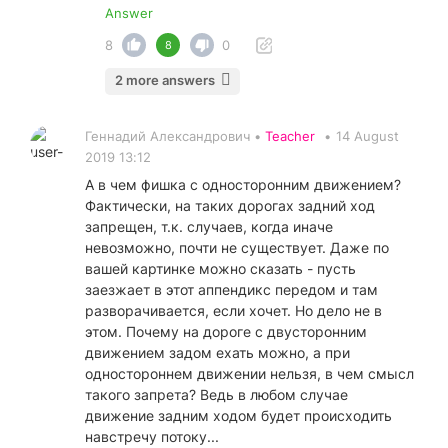
Answer
8
0
8
2 more answers
Геннадий Александрович •
Teacher
•
14 August
2019 13:12
А в чем фишка с односторонним движением?
Фактически, на таких дорогах задний ход
запрещен, т.к. случаев, когда иначе
невозможно, почти не существует. Даже по
вашей картинке можно сказать - пусть
заезжает в этот аппендикс передом и там
разворачивается, если хочет. Но дело не в
этом. Почему на дороге с двусторонним
движением задом ехать можно, а при
одностороннем движении нельзя, в чем смысл
такого запрета? Ведь в любом случае
движение задним ходом будет происходить
навстречу потоку...