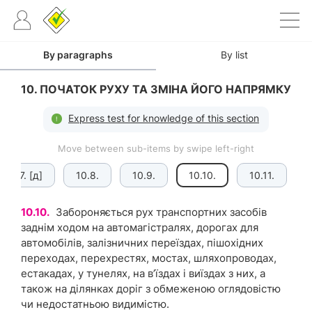
By paragraphs
By list
10. ПОЧАТОК РУХУ ТА ЗМІНА ЙОГО НАПРЯМКУ
Express test for knowledge of this section
Move between sub-items by swipe left-right
10.7. [д]
10.8.
10.9.
10.10.
10.11.
10.10.
Забороняється рух транспортних засобів
заднім ходом на автомагістралях, дорогах для
автомобілів, залізничних переїздах, пішохідних
переходах, перехрестях, мостах, шляхопроводах,
естакадах, у тунелях, на в’їздах і виїздах з них, а
також на ділянках доріг з обмеженою оглядовістю
чи недостатньою видимістю.