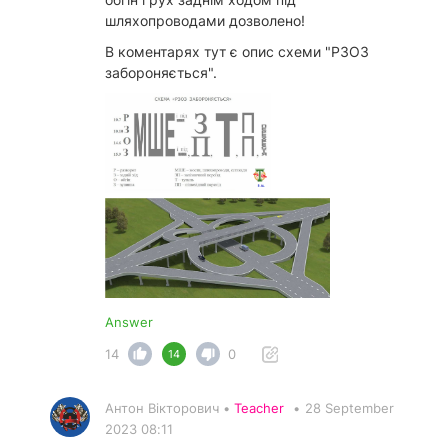
шляхопроводами дозволено!
В коментарях тут є опис схеми "РЗОЗ
забороняється".
Answer
14
0
14
Антон Вікторович •
Teacher
•
28 September
2023 08:11