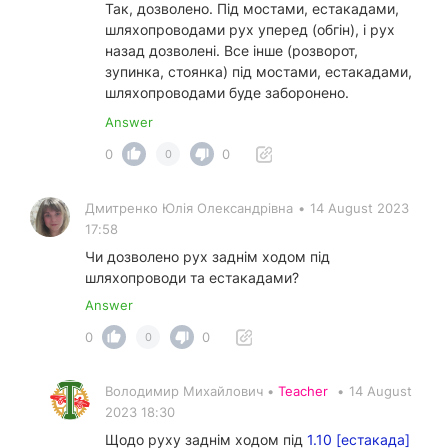
Так, дозволено. Під мостами, естакадами,
шляхопроводами рух уперед (обгін), і рух
назад дозволені. Все інше (розворот,
зупинка, стоянка) під мостами, естакадами,
шляхопроводами буде заборонено.
Answer
0
0
0
Дмитренко Юлія Олександрівна
•
14 August 2023
17:58
Чи дозволено рух заднім ходом під
шляхопроводи та естакадами?
Answer
0
0
0
Володимир Михайлович •
Teacher
•
14 August
2023 18:30
Щодо руху заднім ходом під
1.10 [естакада]