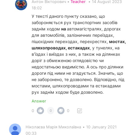
Антон Вікторович •
Teacher
•
14 August 2023
18:02
У тексті даного пункту сказано, що
забороняється рух транспортних засобів
заднім ходом
на
автомагістралях, дорогах
для автомобілів, залізничних переїздах,
пішохідних переходах, перехрестях,
мостах,
шляхопроводах, естакадах
, у тунелях, на
в’їздах і виїздах з них, а також на ділянках
доріг з обмеженою оглядовістю чи
недостатньою видимістю. А ось про ділянки
дороги під ними не згадується. Значить, що
не заборонено, те дозволено. Відповідно, під
мостами, шляхопроводами та естакадами
рух заднім ходом буде дозволено.
Answer
0
0
0
Ніколаєва Марія Миколаївна
•
10 January 2021
00:33