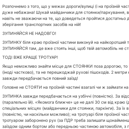
Розпочнемо з того, що у межах дороги/вулиці (і на проїзній част
дуже небажана! Шукай майданчики для стоянки/паркування, вкл
навіть не зважаючи на те, що доведеться пройтися достатньо д
зберігання транспортних засобів на ній!
ЗУПИНЯЙСЯ НЕ НАДОВГО!
ЗУПИНКУ біля краю проїзної частини виконуй на найкоротший те
ЗУПИНЯЙСЯ там, де вже стоять інші, щоб твій автомобіль не с
ТОДІ ВЖЕ КРАЩЕ ТРОТУАР!
Якщо неможливо знайти місце для СТОЯНКИ поза дорогою, то то
(іноді частково), та не перешкоджай рухові пішоходів. 2 метри 
завжди передбачається повний заїзд!
Головне не СТОЯТИ на проїзній частині взагалі чи ж займати на 
ЗУПИНКА завжди передбачається на узбіччі (повністю). За відс
(паралельно їй). «Якомога ближче» це не далі 30 см від краю 
спеціальних місцях (майданчики для стоянки, паркінги). За їх в
(повністю, чи наскільки можливо); на тротуарі біля проїзної час
тротуаром заборонено рух (за ПДР треба залишати щонайменше
заїздом одним бортом або передньою частиною автомобіля, з по