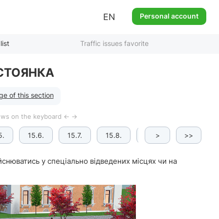
EN
Personal account
list
Traffic issues favorite
 СТОЯНКА
e of this section
rows on the keyboard ← →
5.
15.6.
15.7.
15.8.
15.9. [а]
>
>>
15.9. [
ійснюватись у спеціально відведених місцях чи на