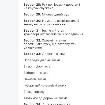
Section 28:
Рух по гірських дорогах і
на крутих спусках *
Section 29:
Міжнародний рух
Section 30:
Номерні, розпізнавальні
знаки, написи і позначення
Section 31:
Технічний стан
транспортних засобів та їх обладнання
Section 32:
Окремі питання
дорожнього руху, що потребують
узгодження
Section 33:
Дорожні знаки
Попереджувальні знаки
Знаки пріоритету
Заборонні знаки
Наказові знаки
Інформаційно-вказівні знаки
Знаки сервісу
Таблички до дорожніх знаків
Section 34:
Дорожня розмітка