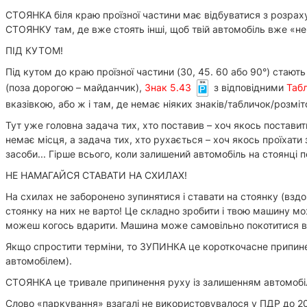
СТОЯНКА біля краю проїзної частини має відбуватися з розрах
СТОЯНКУ там, де вже стоять інші, щоб твій автомобіль вже «не
ПІД КУТОМ!
Під кутом до краю проїзної частини (30, 45. 60 або 90°) стаю
(поза дорогою – майданчик),
Знак 5.43
з відповідними
Табл
вказівкою, або ж і там, де немає ніяких знаків/табличок/розміто
Тут уже головна задача тих, хто поставив – хоч якось поставит
немає місця, а задача тих, хто рухається – хоч якось проїхат
засоби... Гірше всього, коли залишений автомобіль на стоянці
НЕ НАМАГАЙСЯ СТАВАТИ НА СХИЛАХ!
На схилах не заборонено зупинятися і ставати на стоянку (вздо
стоянку на них не варто! Це складно зробити і твою машину мо
можеш когось вдарити. Машина може самовільно покотитися в
Якщо спростити терміни, то ЗУПИНКА це короткочасне припинен
автомобілем).
СТОЯНКА це тривале припинення руху із залишенням автомобіл
Слово «паркування» взагалі не використовувалося у ПДР до 2