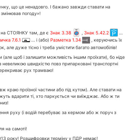
унку, що це ненадовго. І бажано завжди ставати на
 змінював погоду»!
ть на СТОЯНКУ там, де є
Знак 3.38
,
Знак 5.42.2
...
ичка 7.6.1
... і (або)
Разметка 1.34
, керуючись їх
к, але дуже тісно і треба умістити багато автомобілів!
и (але щоб і залишити можливість іншим проїхати), бо ніде
и з невеликою швидкістю повз припарковані транспортні
 перекриває рух трамваю!
вж краю проїзної частини або під кутом). Але ставати на
жуть вдарити ті, хто паркується чи виїжджає. Або ж ти
низ!
ня руху (і водій перебуває за кермом або ж поруч з
я на самоті!
013 року! Розшифровки терміну у ПДР немає!