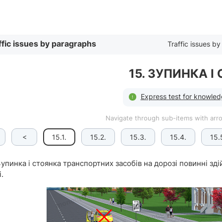
By list
ffic issues by paragraphs
Traffic issues by 
15. ЗУПИНКА І
Express test for knowledg
Navigate through sub-items with ar
<
15.1.
15.2.
15.3.
15.4.
15.
упинка і стоянка транспортних засобів на дорозі повинні зд
і.