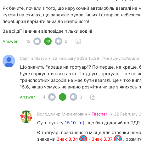
Як бачите, почали з того, що нерухомий автомобіль взагалі не 
кутом і на схилах, що заважає рухові інших і створює небезпе
перебирай варіанти вниз до найгіршого!
За всі дії і вчинки відповідає тільки водій!
Answer
42
2
40
Сергій Мазур
•
22 February 2023 15:29
fixed by moderator
Що значить "краще на тротуар"? По-перше, не краще, бо
буде паркувати своє авто. По-друге, тротуар -- це не я
транспортних засобів не має бути взагалі. Це чітко випл
15.6, якщо чомусь не видно розмітки чи ще з якихось 
Answer
4
3
1
Володимир Михайлович •
Teacher
•
22 February 
Суть пункту
15.10. [в]
, що був доданий до ПДР 
Є тротуар, позначеного місця для стоянки нема
знаками
Знак 3.34
-
Знак 3.37
, розмі