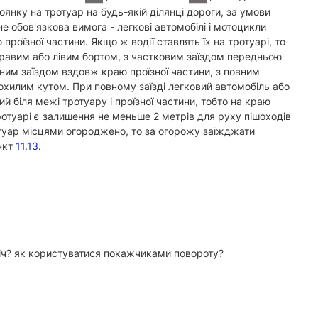
оянку на тротуар на будь-якій ділянці дороги, за умови
не обов'язкова вимога - легкові автомобілі і мотоцикли
проїзної частини. Якщо ж водії ставлять їх на тротуарі, то
правим або лівим бортом, з частковим заїздом передньою
ним заїздом вздовж краю проїзної частини, з повним
хилим кутом. При повному заїзді легковий автомобіль або
й біля межі тротуару і проїзної частини, тобто на краю
отуарі є залишення не меньше 2 метрів для руху пішоходів
туар місцями огороджено, то за огорожу заїжджати
нкт
11.13.
вніч? як користуватися покажчиками повороту?