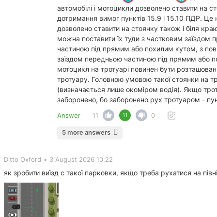
автомобілі і мотоцикли дозволено ставити на ст
дотримання вимог пунктів 15.9 і 15.10 ПДР. Це 
дозволено ставити на стоянку також і біля краю 
можна поставити їх туди з частковим заїздом 
частиною під прямим або похилим кутом, з пов
заїздом передньою частиною під прямим або по
мотоцикл на тротуарі повинен бути розташовани
тротуару. Головною умовою такої стоянки на тр
(визначається лише окоміром водія). Якщо тро
заборонено, бо заборонено рух тротуаром - пу
Answer
11
0
11
5 more answers
Ditto Oxford
•
3 August 2026 10:22
як зробити виїзд с такої парковки, якщо треба рухатися на пі