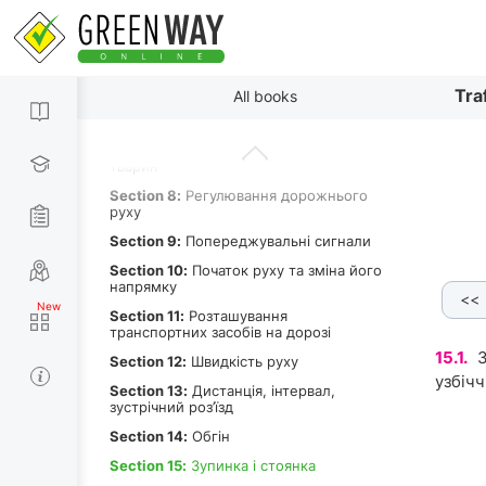
спеціальними сигналами
Section 4:
Обов’язки і права пішоходів
Section 5:
Обов’язки і права пасажирів
By paragraphs
Tra
All books
Section 6:
Вимоги до велосипедистів
Section 7:
Вимоги до осіб, які керують
гужовим транспортом, і погоничів
тварин
Section 8:
Регулювання дорожнього
руху
Section 9:
Попереджувальні сигнали
Section 10:
Початок руху та зміна його
напрямку
<<
Section 11:
Розташування
транспортних засобів на дорозі
15.1.
З
Section 12:
Швидкість руху
узбічч
Section 13:
Дистанція, інтервал,
зустрічний роз’їзд
Section 14:
Обгін
Section 15:
Зупинка і стоянка