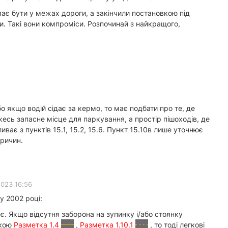
має бути у межах дороги, а закінчили постановкою під
ки. Такі вони компроміси. Розпочинай з найкращого,
 якщо водій сідає за кермо, то має подбати про те, де
кесь запасне місце для паркування, а простір пішоходів, де
иває з пунктів 15.1, 15.2, 15.6. Пункт 15.10в лише уточнює
причин.
2023 16:56
у 2002 році:
є. Якщо відсутня заборона на зупинку і/або стоянку
ткою
Разметка 1.4
,
Разметка 1.10.1
, то тоді легкові