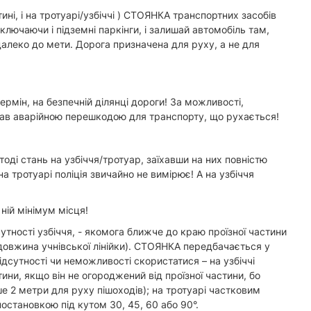
ині, і на тротуарі/узбіччі ) СТОЯНКА транспортних засобів
ючаючи і підземні паркінги, і залишай автомобіль там,
алеко до мети. Дорога призначена для руху, а не для
рмін, на безпечній ділянці дороги! За можливості,
тав аварійною перешкодою для транспорту, що рухається!
ді стань на узбіччя/тротуар, заїхавши на них повністю
на тротуарі поліція звичайно не вимірює! А на узбіччя
ній мінімум місця!
утності узбіччя, - якомога ближче до краю проїзної частини
(довжина учнівської лінійки). СТОЯНКА передбачається у
ідсутності чи неможливості скористатися – на узбіччі
тини, якщо він не огороджений від проїзної частини, бо
 2 метри для руху пішоходів); на тротуарі частковим
становкою під кутом 30, 45, 60 або 90°.