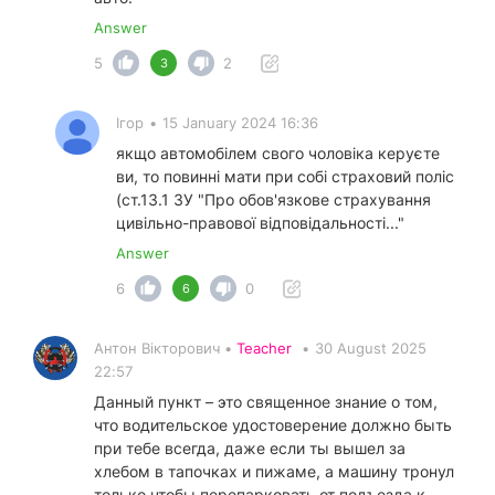
Answer
5
2
3
Ігор
•
15 January 2024 16:36
якщо автомобілем свого чоловіка керуєте
ви, то повинні мати при собі страховий поліс
(ст.13.1 ЗУ "Про обов'язкове страхування
цивільно-правової відповідальності..."
Answer
6
0
6
Антон Вікторович •
Teacher
•
30 August 2025
22:57
Данный пункт – это священное знание о том,
что водительское удостоверение должно быть
при тебе всегда, даже если ты вышел за
хлебом в тапочках и пижаме, а машину тронул
только чтобы перепарковать от подъезда к