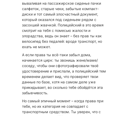
вываливая на пассажирское сиденье пачки
салфеток, старые чеки, забытые компакт-
диски и тот самый злосчастный документ,
который оказался под сиденьем рядом с
засохшей жвачкой. Полицейский в это время
смотрит на тебя с помесью жалости и
злорадства, ведь он знает – без прав ты как
велосипед без педалей: вроде транспорт, но
ехать не может.
А если права ты всё-таки забыл дома,
начинается цирк: ты звонишь жене/маме/
соседу, чтобы они сфотографировали твоё
удостоверение и прислали, а полицейский тем
временем делает вид, что проверяет твои
данные по базе, хотя на самом деле уже
прикидывает, во сколько тебе обойдётся эта
забывчивость.
Но самый эпичный момент – когда права при
тебе, но их категория не совпадает с
транспортным средством. Ты уверен, что с