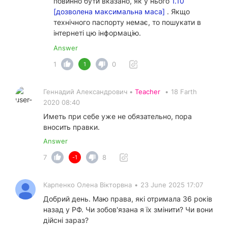
повинно бути вказано, як у нього
1.10
[дозволена максимальна маса]
. Якщо
технічного паспорту немає, то пошукати в
інтернеті цю інформацію.
Answer
1
0
1
Геннадий Александрович •
Teacher
•
18 Farth
2020 08:40
Иметь при себе уже не обязательно, пора
вносить правки.
Answer
7
8
-1
Карпенко Олена Вікторвна
•
23 June 2025 17:07
Добрий день. Маю права, які отримала 36 років
назад у РФ. Чи зобов'язана я їх змінити? Чи вони
дійсні зараз?