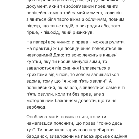
документ, який ти зобов'язаний пред'явити
поліцейському в той самий момент, коли він
з'явиться біля твого вікна з обличчям, повним
підозр, що ти не водій, а викрадач або, того
гірше, - пішохід, який ризикнув.
На папері все чинно: є права - можеш рулити.
На практиці ж це посвідчення поводиться як
невловимий Джо: то воно лежить в кишені
куртки, яку ти носив минулої зими, то
завалюється під сидіння і зливається з
крихтами від чіпсів, то зовсім залишається
вдома, тому що "я ж на п'ять хвилин". А
поліцейський, як на зло, з'являється саме в ті
п'ять хвилин, коли ти без прав, але з
моторошним бажанням довести, що ти не
верблюд.
Особлива магія починається, коли ти
намагаєшся пояснити, що права "точно десь
тут". Ти починаєш гарячково перебирати
бардачок, вивалюючи на пасажирське сидіння