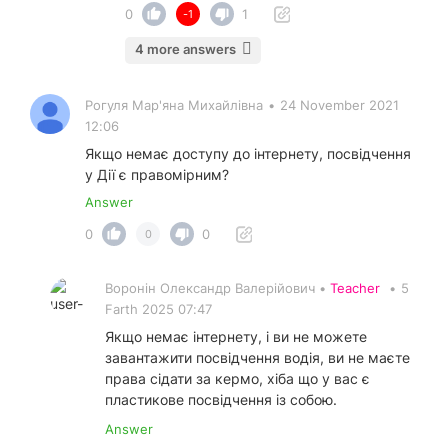
0
1
-1
4 more answers
Рогуля Мар'яна Михайлівна
•
24 November 2021
12:06
Якщо немає доступу до інтернету, посвідчення
у Дії є правомірним?
Answer
0
0
0
Воронін Олександр Валерійович •
Teacher
•
5
Farth 2025 07:47
Якщо немає інтернету, і ви не можете
завантажити посвідчення водія, ви не маєте
права сідати за кермо, хіба що у вас є
пластикове посвідчення із собою.
Answer