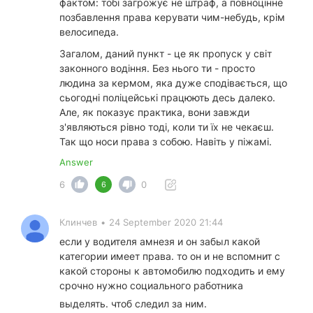
фактом: тобі загрожує не штраф, а повноцінне
позбавлення права керувати чим-небудь, крім
велосипеда.
Загалом, даний пункт - це як пропуск у світ
законного водіння. Без нього ти - просто
людина за кермом, яка дуже сподівається, що
сьогодні поліцейські працюють десь далеко.
Але, як показує практика, вони завжди
з'являються рівно тоді, коли ти їх не чекаєш.
Так що носи права з собою. Навіть у піжамі.
Answer
6
0
6
Клинчев
•
24 September 2020 21:44
если у водителя амнезя и он забыл какой
категории имеет права. то он и не вспомнит с
какой стороны к автомобилю подходить и ему
срочно нужно социального работника
выделять. чтоб следил за ним.