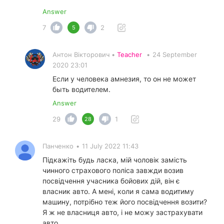
Answer
7
2
5
Антон Вікторович •
Teacher
•
24 September
2020 23:01
Если у человека амнезия, то он не может
быть водителем.
Answer
29
1
28
Панченко
•
11 July 2022 11:43
Підкажіть будь ласка, мій чоловік замість
чинного страхового поліса завжди возив
посвідчення учасника бойових дій, він є
власник авто. А мені, коли я сама водитиму
машину, потрібно теж його посвідчення возити?
Я ж не власниця авто, і не можу застрахувати
авто.