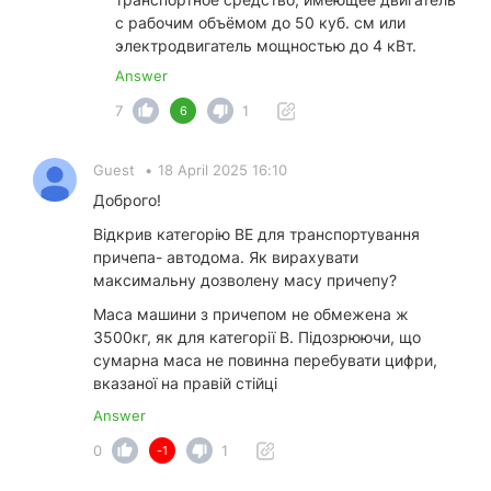
с рабочим объёмом до 50 куб. см или
электродвигатель мощностью до 4 кВт.
Answer
7
1
6
Guest
•
18 April 2025 16:10
Доброго!
Відкрив категорію ВЕ для транспортування
причепа- автодома. Як вирахувати
максимальну дозволену масу причепу?
Маса машини з причепом не обмежена ж
3500кг, як для категорії В. Підозрюючи, що
сумарна маса не повинна перебувати цифри,
вказаної на правій стійці
Answer
0
1
-1