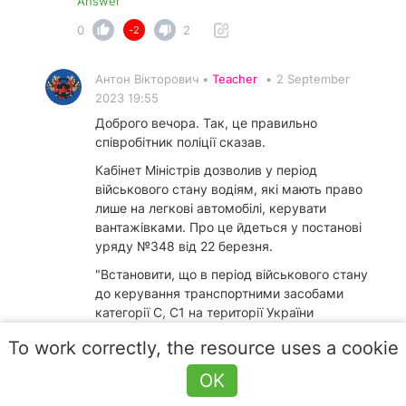
Answer
0
2
-2
Антон Вікторович •
Teacher
•
2 September
2023 19:55
Доброго вечора. Так, це правильно
співробітник поліції сказав.
Кабінет Міністрів дозволив у період
військового стану водіям, які мають право
лише на легкові автомобілі, керувати
вантажівками. Про це йдеться у постанові
уряду №348 від 22 березня.
"Встановити, що в період військового стану
до керування транспортними засобами
категорії С, С1 на території України
допускаються особи, які мають посвідчення
To work correctly, the resource uses a cookie
водія категорії В", - йдеться в постанові.
OK
Постановою внесли зміну до постанови
уряду №184 від 3 березня 2022 року "Деякі