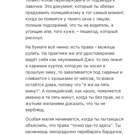
лавочке. Это документ, который ты обязан
предъявить полицейскому в тот самый момент,
когда он появится у твоего окна с лицом,
полным подозрений, что ты не водитель, а
угонщик или, того хуже, – пешеход, который
рискнул.
На бумаге всё чинно: есть права – можешь
рулить. На практике же это удостоверение
ведёт себя как неуловимый Джо: то оно лежит
в кармане куртки, которую ты носил в
прошлую зиму, то заваливается под сиденье и
сливается с крошками от чипсов, то вовсе
остаётся дома, потому что "я же на пять
минут". А полицейский, как назло, появляется
именно в те пять минут, когда ты без прав, но с
жутким желанием доказать, что ты не
верблюд.
Особая магия начинается, когда ты пытаешься
объяснить, что права "точно где-то здесь". Ты
начинаешь лихорадочно перебирать бардачок,