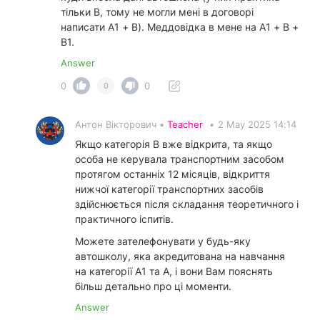
тільки B, тому не могли мені в договорі
написати A1 + B). Меддовідка в мене на A1 + B +
B1.
Answer
0
0
0
Антон Вікторович •
Teacher
•
2 May 2025 14:14
Якщо категорія В вже відкрита, та якщо
особа не керувала транспортним засобом
протягом останніх 12 місяців, відкриття
нижчої категорії транспортних засобів
здійснюється після складання теоретичного і
практичного іспитів.
Можете зателефонувати у будь-яку
автошколу, яка акредитована на навчання
на категорії А1 та А, і вони Вам пояснять
більш детально про ці моменти.
Answer