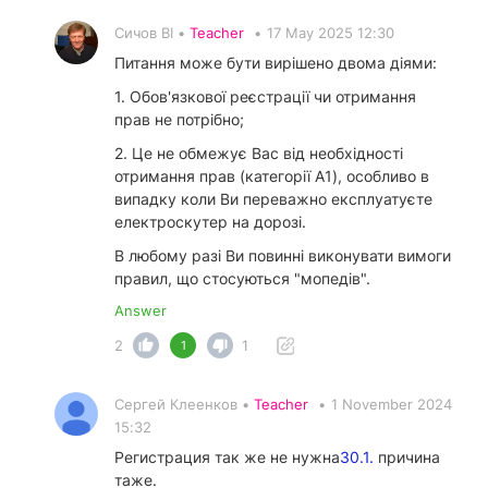
Сичов ВІ •
Teacher
•
17 May 2025 12:30
Питання може бути вирішено двома діями:
1. Обов'язкової реєстрації чи отримання
прав не потрібно;
2. Це не обмежує Вас від необхідності
отримання прав (категорії А1), особливо в
випадку коли Ви переважно експлуатуєте
електроскутер на дорозі.
В любому разі Ви повинні виконувати вимоги
правил, що стосуються "мопедів".
Answer
2
1
1
Сергей Клеенков •
Teacher
•
1 November 2024
15:32
Регистрация так же не нужна
30.1.
причина
таже.