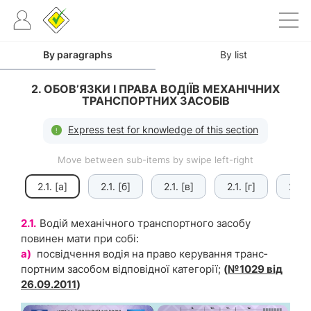
By paragraphs
By list
2. ОБОВ’ЯЗКИ І ПРАВА ВОДІЇВ МЕХАНІЧНИХ
ТРАНСПОРТНИХ ЗАСОБІВ
Express test for knowledge of this section
Move between sub-items by swipe left-right
2.1. [а]
2.1. [б]
2.1. [в]
2.1. [г]
2.1. [
2.1.
Водій механічного транспортного засобу
повинен мати при собі:
а)
посвідчення водія на право керування транс­
портним засобом відповідної категорії;
(
№1029 від
26.09.2011
)