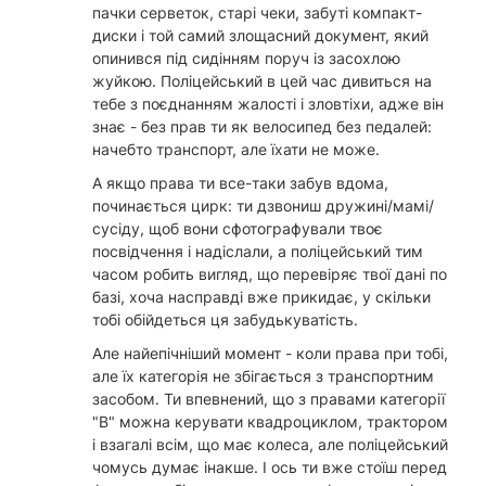
пачки серветок, старі чеки, забуті компакт-
диски і той самий злощасний документ, який
опинився під сидінням поруч із засохлою
жуйкою. Поліцейський в цей час дивиться на
тебе з поєднанням жалості і зловтіхи, адже він
знає - без прав ти як велосипед без педалей:
начебто транспорт, але їхати не може.
А якщо права ти все-таки забув вдома,
починається цирк: ти дзвониш дружині/мамі/
сусіду, щоб вони сфотографували твоє
посвідчення і надіслали, а поліцейський тим
часом робить вигляд, що перевіряє твої дані по
базі, хоча насправді вже прикидає, у скільки
тобі обійдеться ця забудькуватість.
Але найепічніший момент - коли права при тобі,
але їх категорія не збігається з транспортним
засобом. Ти впевнений, що з правами категорії
"B" можна керувати квадроциклом, трактором
і взагалі всім, що має колеса, але поліцейський
чомусь думає інакше. І ось ти вже стоїш перед