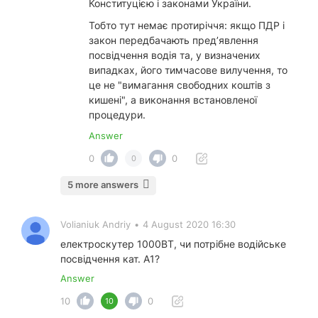
Конституцією і законами України.
Тобто тут немає протиріччя: якщо ПДР і
закон передбачають пред’явлення
посвідчення водія та, у визначених
випадках, його тимчасове вилучення, то
це не "вимагання свободних коштів з
кишені", а виконання встановленої
процедури.
Answer
0
0
0
5 more answers
Volianiuk Andriy
•
4 August 2020 16:30
електроскутер 1000ВТ, чи потрібне водійське
посвідчення кат. А1?
Answer
10
0
10