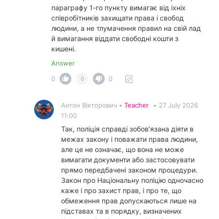
параграфу 1-го пункту вимагає від іхніх
співробітників захищати права і свобод
людини, а не тлумачення правил на свій лад
й вимагання віддати свободні кошти з
кишені.
Answer
0
0
0
Антон Вікторович •
Teacher
•
27 July 2026
11:00
Так, поліція справді зобов’язана діяти в
межах закону і поважати права людини,
але це не означає, що вона не може
вимагати документи або застосовувати
прямо передбачені законом процедури.
Закон про Національну поліцію одночасно
каже і про захист прав, і про те, що
обмеження прав допускаються лише на
підставах та в порядку, визначених