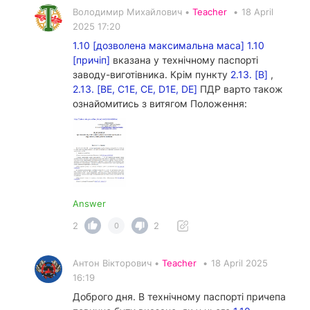
Володимир Михайлович •
Teacher
•
18 April
2025 17:20
1.10 [дозволена максимальна маса]
1.10
[причіп]
вказана у технічному паспорті
заводу-виготівника. Крім пункту
2.13. [В]
,
2.13. [ВЕ, С1Е, СЕ, D1E, DE]
ПДР варто також
ознайомитись з витягом Положення:
Answer
2
2
0
Антон Вікторович •
Teacher
•
18 April 2025
16:19
Доброго дня. В технічному паспорті причепа