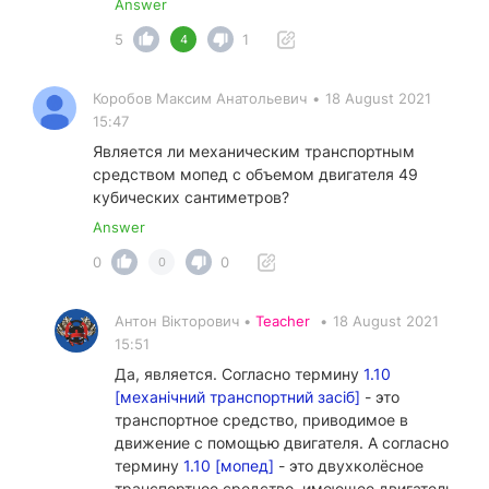
Answer
5
1
4
Коробов Максим Анатольевич
•
18 August 2021
15:47
Является ли механическим транспортным
средством мопед с объемом двигателя 49
кубических сантиметров?
Answer
0
0
0
Антон Вікторович •
Teacher
•
18 August 2021
15:51
Да, является. Согласно термину
1.10
[механічний транспортний засіб]
- это
транспортное средство, приводимое в
движение с помощью двигателя. А согласно
термину
1.10 [мопед]
- это двухколёсное
транспортное средство, имеющее двигатель