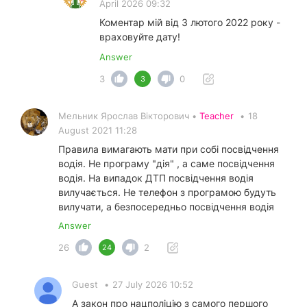
April 2026 09:32
Коментар мій від 3 лютого 2022 року -
враховуйте дату!
Answer
3
0
3
Мельник Ярослав Вікторович •
Teacher
•
18
August 2021 11:28
Правила вимагають мати при собі посвідчення
водія. Не програму "дія" , а саме посвідчення
водія. На випадок ДТП посвідчення водія
вилучається. Не телефон з програмою будуть
вилучати, а безпосередньо посвідчення водія
Answer
26
2
24
Guest
•
27 July 2026 10:52
А закон про нацполіцію з самого першого