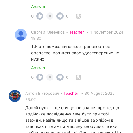
Answer
0
0
0
Сергей Клеенков •
Teacher
•
1 November 2024
15:30
Т.К это немеханическое транспортное
средство, водительское удостоверение не
нужно.
Answer
0
0
0
Антон Вікторович •
Teacher
•
30 August 2025
23:02
Даний пункт - це священне знання про те, що
водійське посвідчення має бути при тобі
завжди, навіть якщо ти вийшов за хлібом в
тапочках і піжамі, а машину зворушив тільки
щоб перепаркувати від під'їзду до лавочки. Це