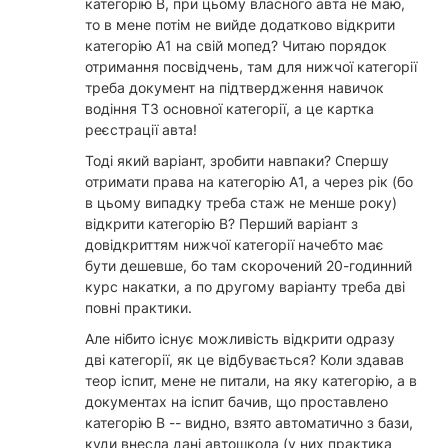
категорію B, при цьому власного авта не маю,
то в мене потім не вийде додатково відкрити
категорію A1 на свій мопед? Читаю порядок
отримання посвідчень, там для нижчої категорії
треба документ на підтвердження навичок
водіння ТЗ основної категорії, а це картка
реєстрації авта!
Тоді який варіант, зробити навпаки? Спершу
отримати права на категорію A1, а через рік (бо
в цьому випадку треба стаж не менше року)
відкрити категорію B? Перший варіант з
довідкриттям нижчої категорії начебто має
бути дешевше, бо там скорочений 20-годинний
курс накатки, а по другому варіанту треба дві
повні практики.
Але нібито існує можливість відкрити одразу
дві категорії, як це відбувається? Коли здавав
теор іспит, мене не питали, на яку категорію, а в
документах на іспит бачив, що проставлено
категорію B -- видно, взято автоматично з бази,
куди внесла дані автошкола (у них практика