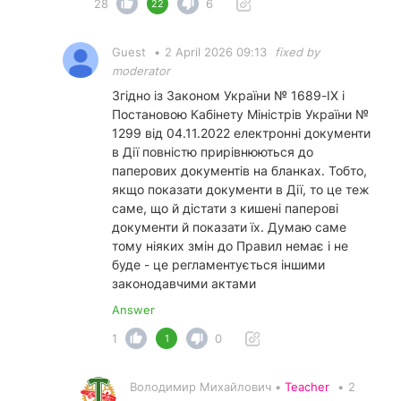
28
6
22
Guest
•
2 April 2026 09:13
fixed by
moderator
Згідно із Законом України № 1689-IX і
Постановою Кабінету Міністрів України №
1299 від 04.11.2022 електронні документи
в Дії повністю прирівнюються до
паперових документів на бланках. Тобто,
якщо показати документи в Дії, то це теж
саме, що й дістати з кишені паперові
документи й показати їх. Думаю саме
тому ніяких змін до Правил немає і не
буде - це регламентується іншими
законодавчими актами
Answer
1
0
1
Володимир Михайлович •
Teacher
•
2