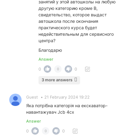
занятий у этой автошколы на любую
другую категорию кроме В,
свидетельство, которое выдаст
автошкола после окончания
практического курса будет
недействительным для сервисного
центра?
Благодарю
Answer
0
0
0
3 more answers
Guest
•
21 February 2024 19:22
Яка потрібна категорія на екскаватор-
навантажувач Jcb 4cx
Answer
0
0
0