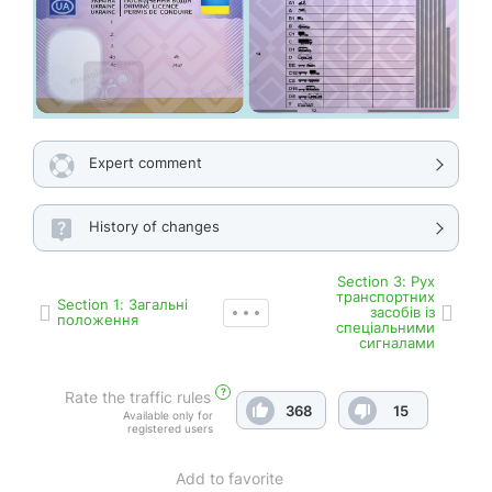
Expert comment
History of changes
Section 3: Рух
транспортних
Section 1: Загальні
засобів із
положення
спеціальними
сигналами
?
Rate the traffic rules
368
15
Available only for
registered users
Add to favorite