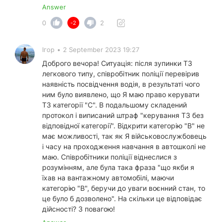
Answer
0
2
-2
Ігор
•
2 September 2023 19:27
Доброго вечора! Ситуація: після зупинки ТЗ
легкового типу, співробітник поліції перевірив
наявність посвідчення водія, в результаті чого
ним було виявлено, що Я маю право керувати
ТЗ категорії "С". В подальшому складений
протокол і виписаний штраф "керування ТЗ без
відповідної категорії". Відкрити категорію "В" не
має можливості, так як Я військовослужбовець
і часу на проходження навчання в автошколі не
маю. Співробітники поліції віднеслися з
розумінням, але була така фраза "що якби я
їхав на вантажному автомобілі, маючи
категорію "В", беручи до уваги воєнний стан, то
це було б дозволено". На скільки це відповідає
дійсності? З повагою!