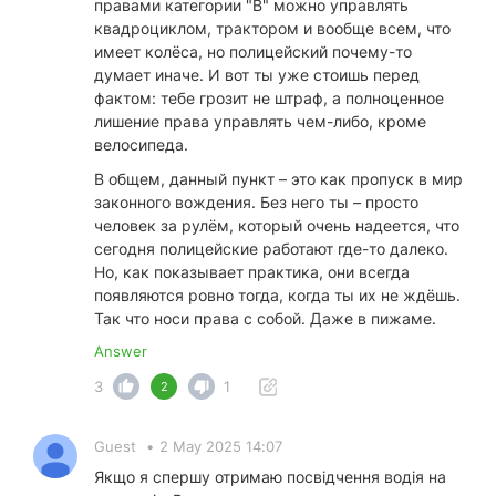
правами категории "B" можно управлять
квадроциклом, трактором и вообще всем, что
имеет колёса, но полицейский почему-то
думает иначе. И вот ты уже стоишь перед
фактом: тебе грозит не штраф, а полноценное
лишение права управлять чем-либо, кроме
велосипеда.
В общем, данный пункт – это как пропуск в мир
законного вождения. Без него ты – просто
человек за рулём, который очень надеется, что
сегодня полицейские работают где-то далеко.
Но, как показывает практика, они всегда
появляются ровно тогда, когда ты их не ждёшь.
Так что носи права с собой. Даже в пижаме.
Answer
3
1
2
Guest
•
2 May 2025 14:07
Якщо я спершу отримаю посвідчення водія на