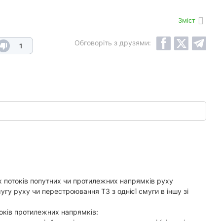
Зміст
Обговоріть з друзями:
1
их потоків попутних чи протилежних напрямків руху
мугу руху чи перестроювання ТЗ з однієї смуги в іншу зі
токів протилежних напрямків: