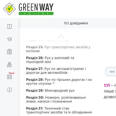
Роздiл 20:
Рух через залізничні
переїзди
Роздiл 21:
Перевезення пасажирів
По пунктах
Роздiл 22:
Перевезення вантажу
Усі довідники
Роздiл 23:
Буксирування та
експлуатація транспортних составів
Роздiл 24:
Навчальна їзда
Роздiл 25:
Рух транспортних засобів у
колонах
Роздiл 26:
Рух у житловій та
пішохідній зоні
Роздiл 27:
Рух по автомагістралях і
<<
та лінія)
1.9
1.10.1 - 1.10.3
1.10.1
1.10.2
дорогах для автомобілів
Роздiл 28:
Рух по гірських дорогах і на
крутих спусках *
1.11
– 
Роздiл 29:
Міжнародний рух
лише з
дозвол
Роздiл 30:
Номерні, розпізнавальні
знаки, написи і позначення
Роздiл 31:
Технічний стан
транспортних засобів та їх обладнання