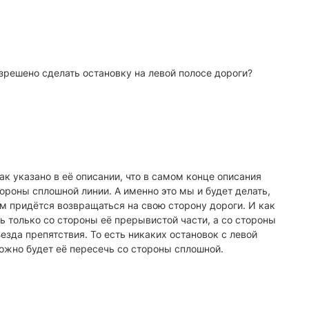
решено сделать остановку на левой полосе дороги?
ак указано в её описании, что в самом конце описания
ороны сплошной линии. А именно это мы и будет делать,
ам придётся возвращаться на свою сторону дороги. И как
ть только со стороны её прерывистой части, а со стороны
езда препятствия. То есть никаких остановок с левой
ожно будет её пересечь со стороны сплошной.