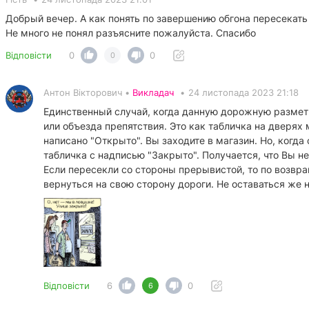
Добрый вечер. А как понять по завершению обгона пересекать
Не много не понял разъясните пожалуйста. Спасибо
Відповісти
0
0
0
Антон Вікторович •
Викладач
•
24 листопада 2023 21:18
Единственный случай, когда данную дорожную разметк
или объезда препятствия. Это как табличка на дверях 
написано "Открыто". Вы заходите в магазин. Но, когда
табличка с надписью "Закрыто". Получается, что Вы не
Если пересекли со стороны прерывистой, то по возвр
вернуться на свою сторону дороги. Не оставаться же н
Відповісти
6
0
6