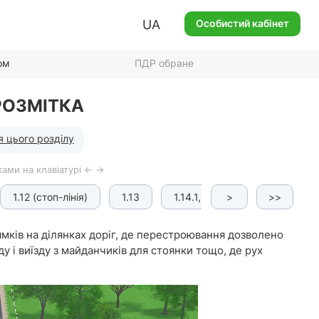
UA
Особистий кабінет
ом
ПДР обране
РОЗМІТКА
я цього розділу
ами на клавіатурі ← →
1.12 (стоп-лінія)
1.13
1.14.1, 1.14.2, 1.14.3 («зебра
>
>>
мків на ділянках доріг, де перестроювання дозволено
ду і виїзду з майданчиків для стоянки тощо, де рух