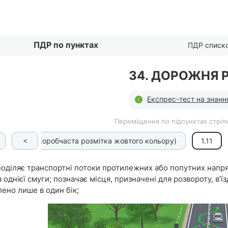
Списком
ПДР по пунктах
ПДР списк
34. ДОРОЖНЯ 
Експрес-тест на знанн
Переміщення по підпунктах стрілк
<
1.10.3 (коробчаста розмітка жовтого кольору)
1.11
поділяє транспортні потоки протилежних або попутних напря
 однієї смуги; позначає місця, призначені для розвороту, в’їз
ено лише в один бік;