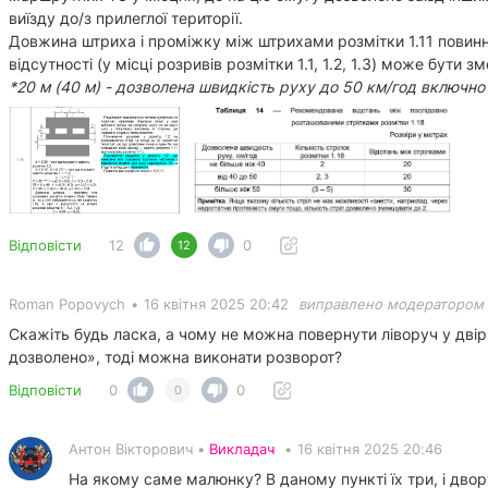
виїзду до/з прилеглої території.
Довжина штриха і проміжку між штрихами розмітки 1.11 повинні б
відсутності (у місці розривів розмітки 1.1, 1.2, 1.3) може бути з
*20 м (40 м) - дозволена швидкість руху до 50 км/год включно
Відповісти
12
0
12
Roman Popovych
•
16 квітня 2025 20:42
виправлено модератором
Скажіть будь ласка, а чому не можна повернути ліворуч у двір
дозволено», тоді можна виконати розворот?
Відповісти
0
0
0
Антон Вікторович •
Викладач
•
16 квітня 2025 20:46
На якому саме малюнку? В даному пункті їх три, і дво