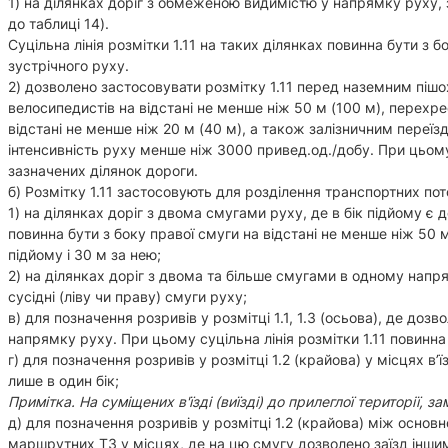
1) на ділянках доріг з обмеженою видимістю у напрямку руху, з
до таблиці 14).
Суцільна лінія розмітки 1.11 на таких ділянках повинна бути з б
зустрічного руху.
2) дозволено застосовувати розмітку 1.11 перед наземним пі
велосипедистів на відстані не менше ніж 50 м (100 м), перехр
відстані не менше ніж 20 м (40 м), а також залізничним переїзд
інтенсивність руху менше ніж 3000 привед.од./добу. При цьому 
зазначених ділянок дороги.
б) Розмітку 1.11 застосовують для розділення транспортних пот
1) на ділянках доріг з двома смугами руху, де в бік підйому є 
повинна бути з боку правої смуги на відстані не менше ніж 50
підйому і 30 м за нею;
2) на ділянках доріг з двома та більше смугами в одному напр
сусідні (ліву чи праву) смуги руху;
в) для позначення розривів у розмітці 1.1, 1.3 (осьова), де доз
напрямку руху. При цьому суцільна лінія розмітки 1.11 повинна
г) для позначення розривів у розмітці 1.2 (крайова) у місцях в’ї
лише в один бік;
Примітка. На суміщених в'їзді (виїзді) до прилеглої території, 
д) для позначення розривів у розмітці 1.2 (крайова) між осно
маршрутних ТЗ у місцях, де на цю смугу дозволено заїзд іншим Т