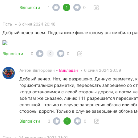
Відповісти
1
0
1
Гість
•
6 січня 2024 20:48
Добрый вечер всем. Подскажите фиолетовому автомобилю раз
Відповісти
0
0
0
Антон Вікторович •
Викладач
•
6 січня 2024 20:59
Добрый вечер. Нет, не разрешено. Данную разметку, к
горизонтальной разметки, пересекать запрещено со ст
когда остановимся с левой стороны дороги, а потом н
всё там же сказано, линию 1.11 разрешается пересека
сплошной - только в случае завершения обгона или объ
стороны дороги. Только в случае завершения обгона м
Відповісти
3
0
3
Гість
•
24 листопада 2023 21:01