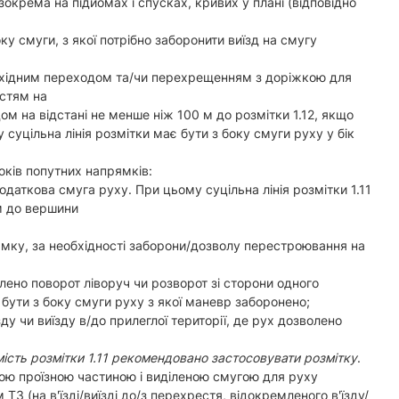
окрема на підйомах і спусках, кривих у плані (відповідно
оку смуги, з якої потрібно заборонити виїзд на смугу
шохідним переходом та/чи перехрещенням з доріжкою для
естям на
ом на відстані не менше ніж 100 м до розмітки 1.12, якщо
суцільна лінія розмітки має бути з боку смуги руху у бік
оків попутних напрямків:
додаткова смуга руху. При цьому суцільна лінія розмітки 1.11
 м до вершини
ямку, за необхідності заборони/дозволу перестроювання на
волено поворот ліворуч чи розворот зі сторони одного
 бути з боку смуги руху з якої маневр заборонено;
зду чи виїзду в/до прилеглої території, де рух дозволено
замість розмітки 1.11 рекомендовано застосовувати розмітку
.
вною проїзною частиною і виділеною смугою для руху
З (на в'їзді/виїзді до/з перехрестя, відокремленого в'їзду/