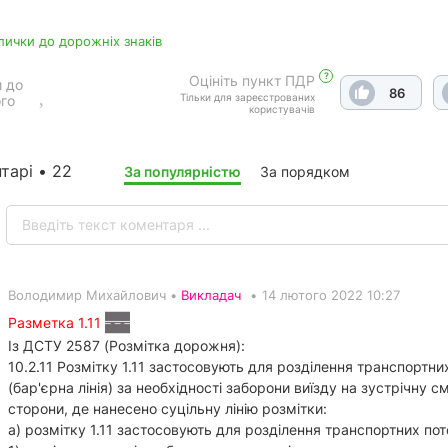
лички до дорожніх знаків
?
Оцініть пункт ПДР
 до
86
Тільки для зареєстрованих
го
користувачів
тарі • 22
За популярністю
За порядком
Володимир Михайлович •
Викладач
•
14 лютого 2022 10:27
Разметка 1.11
Із ДСТУ 2587 (Розмітка дорожня):
10.2.11 Розмітку 1.11 застосовують для розділення транспортн
(бар'єрна лінія) за необхідності заборони виїзду на зустрічну с
сторони, де нанесено суцільну лінію розмітки:
а) розмітку 1.11 застосовують для розділення транспортних по