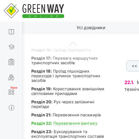
засобів на дорозі
Роздiл 12:
Швидкість руху
Роздiл 13:
Дистанція, інтервал,
По пунктах
зустрічний роз’їзд
Усі довідники
Роздiл 14:
Обгін
Роздiл 15:
Зупинка і стоянка
Роздiл 16:
Проїзд перехресть
Роздiл 17:
Перевага маршрутних
транспортних засобів
<<
Роздiл 18:
Проїзд пішохідних
переходів і зупинок транспортних
засобів
22.1.
М
Роздiл 19:
Користування зовнішніми
техні
світловими приладами
Роздiл 20:
Рух через залізничні
переїзди
Роздiл 21:
Перевезення пасажирів
Роздiл 22:
Перевезення вантажу
Роздiл 23:
Буксирування та
експлуатація транспортних составів