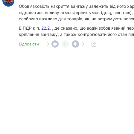
Обов'язковість накриття вантажу залежить від його х
піддаватися впливу атмосферних умов (дощ, сніг, пил)
особливо важливо для товарів, які не витримують воло
В ПДР є п.
22.2.
, де сказано, що водій зобов'язаний пе
кріплення вантажу, а також контролювати його стан під
Відповісти
0
0
0