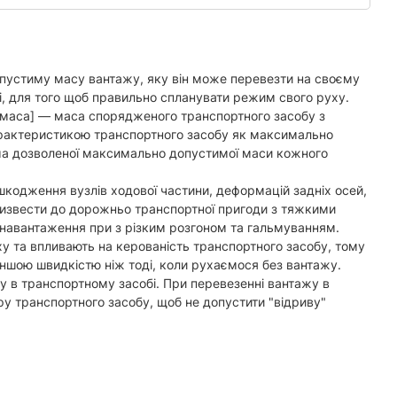
опустиму масу вантажу, яку він може перевезти на своєму
сі, для того щоб правильно спланувати режим свого руху.
 маса] — маса спорядженого транспортного засобу з
арактеристикою транспортного засобу як максимально
а дозволеної максимально допустимої маси кожного
одження вузлів ходової частини, деформацій задніх осей,
призвести до дорожньо транспортної пригоди з тяжкими
енавантаження при з різким розгоном та гальмуванням.
у та впливають на керованість транспортного засобу, тому
еншою швидкістю ніж тоді, коли рухаємося без вантажу.
у в транспортному засобі. При перевезенні вантажу в
ру транспортного засобу, щоб не допустити "відриву"