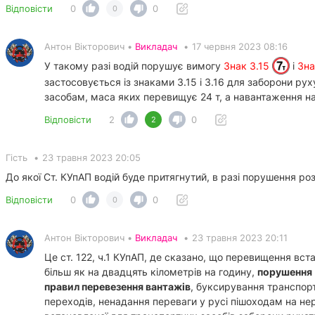
Відповісти
0
0
0
Антон Вікторович •
Викладач
•
17 червня 2023 08:16
У такому разі водій порушує вимогу
Знак 3.15
і
Зна
застосовується із знаками 3.15 і 3.16 для заборони ру
засобам, маса яких перевищує 24 т, а навантаження на в
Відповісти
2
0
2
Гість
•
23 травня 2023 20:05
До якої Ст. КУпАП водій буде притягнутий, в разі порушення роз
Відповісти
0
0
0
Антон Вікторович •
Викладач
•
23 травня 2023 20:11
Це ст. 122, ч.1 КУпАП, де сказано, що перевищення вс
більш як на двадцять кілометрів на годину,
порушення
правил перевезення вантажів
, буксирування транспорт
переходів, ненадання переваги у русі пішоходам на не