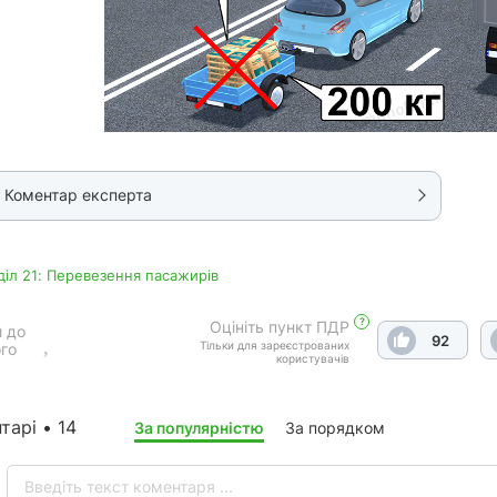
Коментар експерта
дiл 21: Перевезення пасажирів
?
Оцініть пункт ПДР
 до
92
Тільки для зареєстрованих
го
користувачів
тарі • 14
За популярністю
За порядком