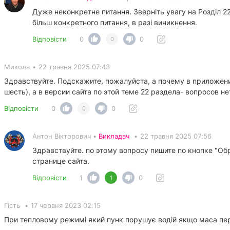
Дуже неконкретне питання. Зверніть увагу на Розділ 
більш конкретного питання, в разі виникнення.
Відповісти
0
0
0
Микола
•
22 травня 2025 07:43
Здравствуйте. Подскажите, пожалуйста, а почему в приложени
шесть), а в версии сайта по этой теме 22 раздела- вопросов не
Відповісти
0
0
0
Антон Вікторович •
Викладач
•
22 травня 2025 07:56
Здравствуйте. по этому вопросу пишите по кнопке "Обр
странице сайта.
Відповісти
1
0
1
Гість
•
17 червня 2023 02:15
При тепловому режимі який пунк порушує водій якщо маса пер