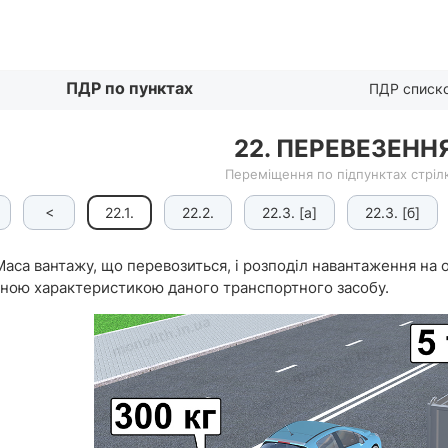
Списком
ПДР по пунктах
ПДР списк
22. ПЕРЕВЕЗЕНН
Переміщення по підпунктах стрілк
<
22.1.
22.2.
22.3. [а]
22.3. [б]
аса вантажу, що перевозиться, і розподіл навантаження на 
чною характеристикою даного транс­портного засобу.