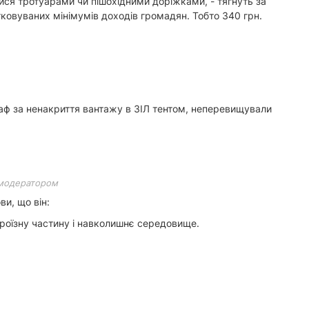
ися тротуарами чи пішохідними доріжками, - тягнуть за
ковуваних мінімумів доходів громадян. Тобто 340 грн.
аф за ненакриття вантажу в ЗІЛ тентом, неперевищували
модератором
и, що він:
проїзну частину і навколишнє середовище.