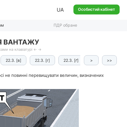
UA
Особистий кабінет
ом
ПДР обране
Я ВАНТАЖУ
ами на клавіатурі ← →
22.3. [в]
22.3. [г]
22.3. [ґ]
>
22.4.
>>
22.5.
осі не повинні перевищувати величин, визначених