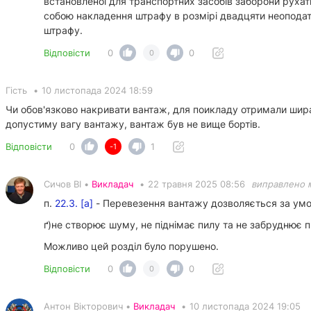
встановленої для транспортних засобів заборони рухат
собою накладення штрафу в розмірі двадцяти неоподат
штрафу.
Відповісти
0
0
0
Гість
•
10 листопада 2024 18:59
Чи обов'язково накривати вантаж, для поикладу отримали шир
допустиму вагу вантажу, вантаж був не вище бортів.
Відповісти
0
1
-1
Сичов ВІ •
Викладач
•
22 травня 2025 08:56
виправлено 
п.
22.3. [а]
- Перевезення вантажу дозволяється за умов
ґ)не створює шуму, не піднімає пилу та не забруднює 
Можливо цей розділ було порушено.
Відповісти
0
0
0
Антон Вікторович •
Викладач
•
10 листопада 2024 19:05