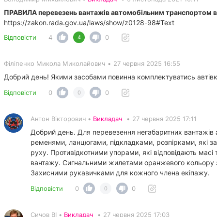
ПРАВИЛА перевезень вантажів автомобільним транспортом в 
https://zakon.rada.gov.ua/laws/show/z0128-98#Text
Відповісти
4
0
4
Філіпенко Микола Миколайович
•
27 червня 2025 16:55
Добрий день! Якими засобами повинна комплектуватись автівк
Відповісти
0
0
0
Антон Вікторович •
Викладач
•
27 червня 2025 17:11
Добрий день. Для перевезення негабаритних вантажів
ременями, ланцюгами, підкладками, розпірками, які з
руху. Противідкотними упорами, які відповідають масі 
вантажу. Сигнальними жилетами оранжевого кольору з
Захисними рукавичками для кожного члена екіпажу.
Відповісти
0
0
0
Сичов ВІ •
Викладач
•
27 червня 2025 17:03