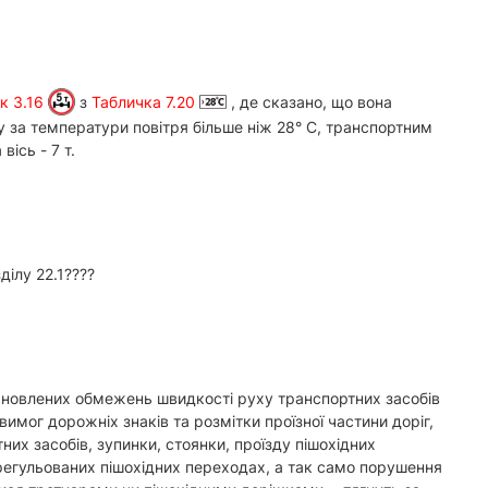
к 3.16
з
Табличка 7.20
, де сказано, що вона
ху за температури повітря більше ніж 28° С, транспортним
ісь - 7 т.
ділу 22.1????
тановлених обмежень швидкості руху транспортних засобів
вимог дорожніх знаків та розмітки проїзної частини доріг,
них засобів, зупинки, стоянки, проїзду пішохідних
регульованих пішохідних переходах, а так само порушення