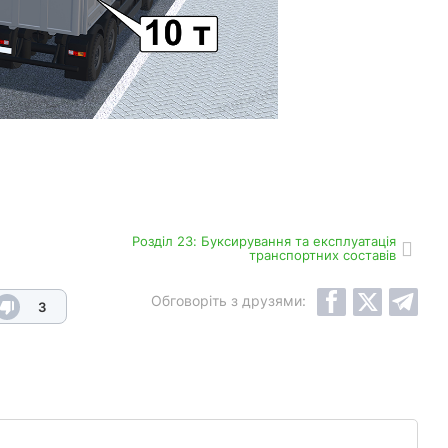
Роздiл 23: Буксирування та експлуатація
транспортних составів
Обговоріть з друзями:
3