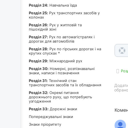
Роздiл 24:
Навчальна їзда
Роздiл 25:
Рух транспортних засобів у
колонах
Роздiл 26:
Рух у житловій та
пішохідній зоні
Роздiл 27:
Рух по автомагістралях і
дорогах для автомобілів
Роздiл 28:
Рух по гірських дорогах і на
крутих спусках *
Роздiл 29:
Міжнародний рух
Роздiл 30:
Номерні, розпізнавальні
Роз
знаки, написи і позначення
Роздiл 31:
Технічний стан
транспортних засобів та їх обладнання
Додати
обрано
Роздiл 32:
Окремі питання
дорожнього руху, що потребують
узгодження
Роздiл 33:
Дорожні знаки
Комен
Попереджувальні знаки
Знаки пріоритету