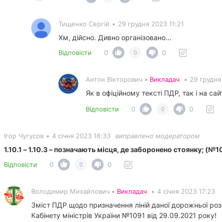
Тищенко Сергій
•
29 грудня 2023 11:21
Хм, дійсно. Дивно організовано...
Відповісти
0
0
0
Антон Вікторович •
Викладач
•
29 грудня
Як в офіційному тексті ПДР, так і на сай
Відповісти
0
0
0
Ігор Чугусов
•
4 січня 2023 16:33
виправлено модератором
1.10.1 – 1.10.3 – позначають місця, де заборонено стоянку; (№
Відповісти
0
0
0
Володимир Михайлович •
Викладач
•
4 січня 2023 17:23
Зміст ПДР щодо призначення ліній даної дорожньої роз
Кабінету міністрів України №1091 від 29.09.2021 року!