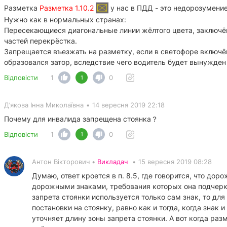
Разметка
Разметка 1.10.2
у нас в ПДД - это недорозумение
Нужно как в нормальных странах:
Пересекающиеся диагональные линии жёлтого цвета, заключё
частей перекрёстка.
Запрещается въезжать на разметку, если в светофоре включё
образовался затор, вследствие чего водитель будет вынужден 
Відповісти
1
0
1
Д’якова Інна Миколаївна
•
14 вересня 2019 22:18
Почему для инвалида запрещена стоянка？
Відповісти
1
0
1
Антон Вікторович •
Викладач
•
15 вересня 2019 08:28
Думаю, ответ кроется в п. 8.5, где говорится, что до
дорожными знаками, требования которых она подчеркив
запрета стоянки используется только сам знак, то дл
постановки на стоянку, равно как и тогда, когда знак
уточняет длину зоны запрета стоянки. А вот когда раз