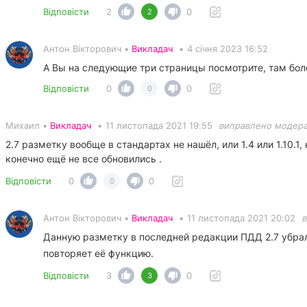
Відповісти
2
0
2
Антон Вікторович •
Викладач
•
4 січня 2023 16:52
А Вы на следующие три страницы посмотрите, там бол
Відповісти
0
0
0
Михаил •
Викладач
•
11 листопада 2021 19:55
виправлено модер
2.7 разметку вообще в стандартах не нашёл, или 1.4 или 1.10.1,
конечно ещё не все обновились .
Відповісти
0
0
0
Антон Вікторович •
Викладач
•
11 листопада 2021 20:02
в
Данную разметку в последней редакции ПДД 2.7 убра
повторяет её функцию.
Відповісти
3
0
3