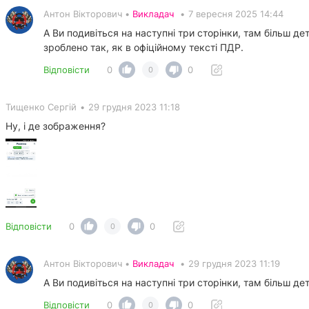
Антон Вікторович •
Викладач
•
7 вересня 2025 14:44
А Ви подивіться на наступні три сторінки, там більш дет
зроблено так, як в офіційному тексті ПДР.
Відповісти
0
0
0
Тищенко Сергій
•
29 грудня 2023 11:18
Ну, і де зображення?
Відповісти
0
0
0
Антон Вікторович •
Викладач
•
29 грудня 2023 11:19
А Ви подивіться на наступні три сторінки, там більш дет
Відповісти
0
0
0