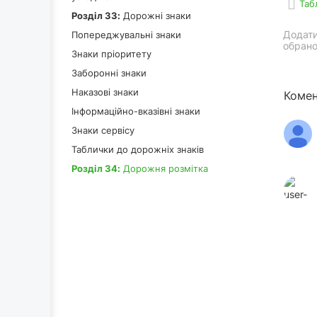
Таб
Роздiл 33:
Дорожні знаки
Додати
Попереджувальні знаки
обрано
Знаки пріоритету
Заборонні знаки
Наказові знаки
Комен
Інформаційно-вказівні знаки
Знаки сервісу
Таблички до дорожніх знаків
Роздiл 34:
Дорожня розмітка