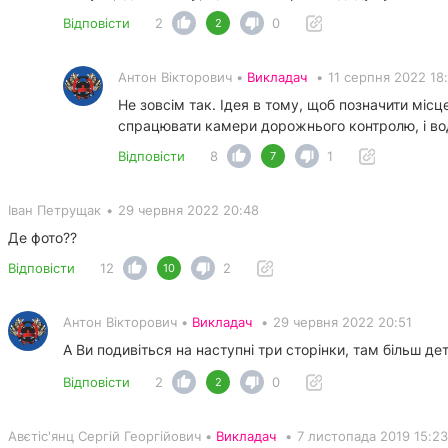
Відповісти
2
0
2
Антон Вікторович •
Викладач
•
11 серпня 2022 18
Не зовсім так. Ідея в тому, щоб позначити місц
спрацювати камери дорожнього контролю, і во
Відповісти
8
1
7
Іван Петрущак
•
29 червня 2022 20:48
Де фото??
Відповісти
12
2
10
Антон Вікторович •
Викладач
•
29 червня 2022 20:51
А Ви подивіться на наступні три сторінки, там більш дет
Відповісти
2
0
2
Авєтіс'янц Сергій Георгійович •
Викладач
•
7 листопада 2019 15:23