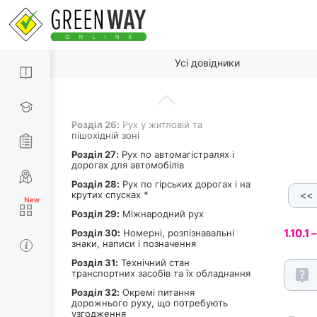
Роздiл 21:
Перевезення пасажирів
Роздiл 22:
Перевезення вантажу
Роздiл 23:
Буксирування та
По пунктах
експлуатація транспортних составів
Усі довідники
Роздiл 24:
Навчальна їзда
Роздiл 25:
Рух транспортних засобів у
колонах
Роздiл 26:
Рух у житловій та
пішохідній зоні
Роздiл 27:
Рух по автомагістралях і
дорогах для автомобілів
Роздiл 28:
Рух по гірських дорогах і на
крутих спусках *
<<
ривчаста лінія з короткими штрихами і рівними їм проміжками)
Роздiл 29:
Міжнародний рух
1.10.1 
Роздiл 30:
Номерні, розпізнавальні
знаки, написи і позначення
Роздiл 31:
Технічний стан
транспортних засобів та їх обладнання
Роздiл 32:
Окремі питання
дорожнього руху, що потребують
узгодження