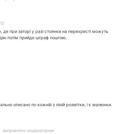
:12
е, де при заторі у разі стоянки на перехресті можуть
дію потім прийде штраф поштою.
ально описано по кожній з ліній розмітки, і є малюнки.
виправлено модератором