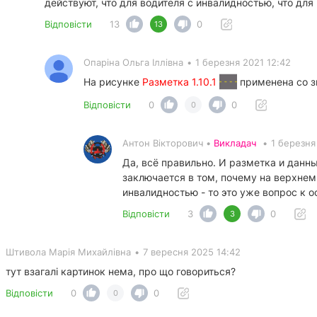
действуют, что для водителя с инвалидностью, что дл
Відповісти
13
0
13
Опаріна Ольга Іллівна
•
1 березня 2021 12:42
На рисунке
Разметка 1.10.1
применена со 
Відповісти
0
0
0
Антон Вікторович •
Викладач
•
1 березня
Да, всё правильно. И разметка и данн
заключается в том, почему на верхнем
инвалидностью - то это уже вопрос к
Відповісти
3
0
3
Штивола Марія Михайлівна
•
7 вересня 2025 14:42
тут взагалі картинок нема, про що говориться?
Відповісти
0
0
0