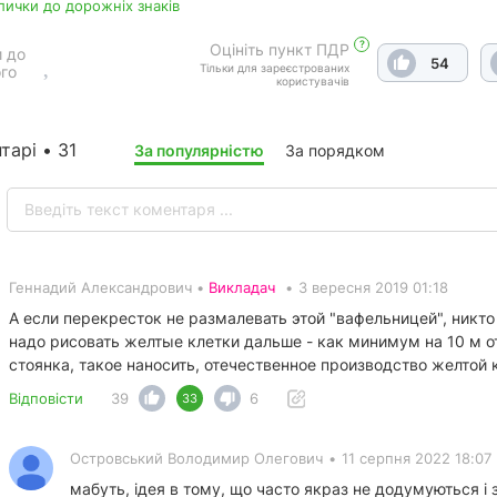
лички до дорожніх знаків
?
Оцініть пункт ПДР
 до
54
Тільки для зареєстрованих
го
користувачів
тарі • 31
За популярністю
За порядком
Геннадий Александрович •
Викладач
•
3 вересня 2019 01:18
А если перекресток не размалевать этой "вафельницей", никто
надо рисовать желтые клетки дальше - как минимум на 10 м от
стоянка, такое наносить, отечественное производство желтой к
Відповісти
39
6
33
Островський Володимир Олегович
•
11 серпня 2022 18:07
мабуть, ідея в тому, що часто якраз не додумуються і