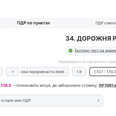
Списком
ПДР по пунктах
ПДР списк
34. ДОРОЖНЯ 
Експрес-тест на знанн
Переміщення по підпунктах стрілк
<
1.8 (широка переривчаста лінія)
1.9
1.10.1 - 1.10.
– 1.10.3
– позначають місця, де заборонено стоянку;
(
№1091 в
Історія змін ПДР