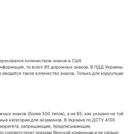
ересовался количеством знаков в США
 информация, то всего 85 дорожных знаков. В ПДД Украины
е вводится такое количество знаков. Только для коррупции
ых знаков (более 500 типов), а не 85, как указано на той
ные категории для экзаменов. В Украине по ДСТУ 4100
приоритета, запрещающие, предписывающие,
то соответствует нормам Венской конвенции и не сильно