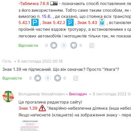
-
Табличка 7.6.6
- позначають спосіб поставлення лег
з його використанням. Тобто саме таким способом, як п
вимогою п.
15.6.
, де сказано, що стоянка всіх трансп
5.42.1
,
Знак 5.42.2
,
Знак 5.43
, встановле
проїзній частині вздовж тротуару, а встановленими з о
легкових автомобілів і мотоциклів тільки так, як показа
Відповісти
0
0
0
Гість
•
9 листопада 2022 00:18
Знак 1.39 не підписаний. Що він означає? Просто "Увага"?
Відповісти
0
0
0
Володимир Михайлович •
Викладач
•
9 листопада 2022 0
Це прогалина редактора сайту!
Знак 1.39
"Аварійно-небезпечна ділянка (інша небез
Якщо натиснете (клацнете) на зображення знаку - пере