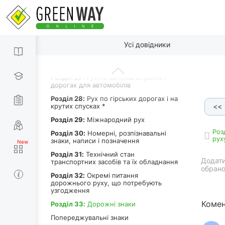
Роздiл 23:
Буксирування та
експлуатація транспортних составів
Роздiл 24:
Навчальна їзда
Роздiл 25:
Рух транспортних засобів у
По пунктах
колонах
Усі довідники
Роздiл 26:
Рух у житловій та
пішохідній зоні
Роздiл 27:
Рух по автомагістралях і
дорогах для автомобілів
Роздiл 28:
Рух по гірських дорогах і на
крутих спусках *
<<
Роздiл 29:
Міжнародний рух
Роз
Роздiл 30:
Номерні, розпізнавальні
рух
знаки, написи і позначення
Роздiл 31:
Технічний стан
Додати
транспортних засобів та їх обладнання
обрано
Роздiл 32:
Окремі питання
дорожнього руху, що потребують
узгодження
Комен
Роздiл 33:
Дорожні знаки
Попереджувальні знаки