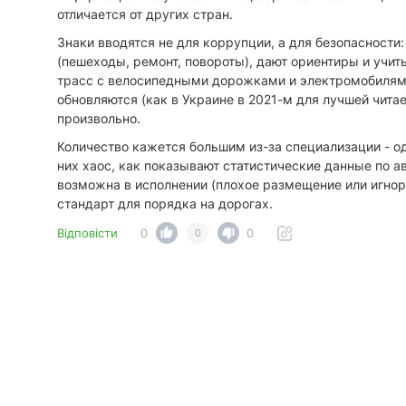
отличается от других стран.
​Знаки вводятся не для коррупции, а для безопасност
(пешеходы, ремонт, повороты), дают ориентиры и учит
трасс с велосипедными дорожками и электромобилям
обновляются (как в Украине в 2021-м для лучшей чита
произвольно.
​Количество кажется большим из-за специализации - од
них хаос, как показывают статистические данные по 
возможна в исполнении (плохое размещение или игнори
стандарт для порядка на дорогах.
Відповісти
0
0
0