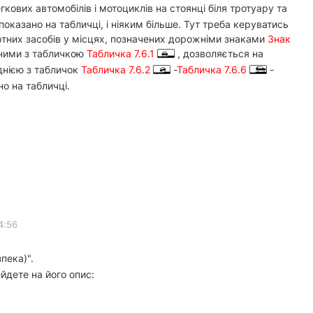
кових автомобілів і мотоциклів на стоянці біля тротуару та
оказано на табличці, і ніяким більше. Тут треба керуватись
ортних засобів у місцях, позначених дорожніми знаками
Знак
ними з табличкою
Табличка 7.6.1
, дозволяється на
днією з табличок
Табличка 7.6.2
-
Табличка 7.6.6
-
но на табличці.
4:56
пека)".
йдете на його опис: