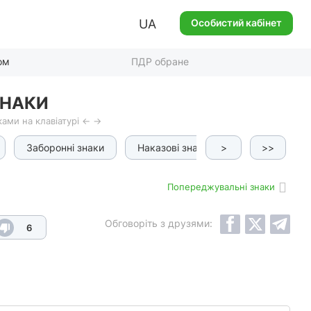
UA
Особистий кабінет
ом
ПДР обране
ЗНАКИ
ами на клавіатурі ← →
Заборонні знаки
Наказові знаки
>
Інформаційно-
>>
Попереджувальні знаки
Обговоріть з друзями:
6