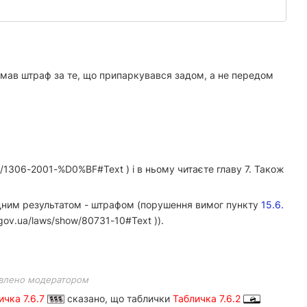
мав штраф за те, що припаркувався задом, а не передом
w/1306-2001-%D0%BF#Text ) і в ньому читаєте главу 7. Також
дним результатом - штрафом (порушення вимог пункту
15.6.
gov.ua/laws/show/80731-10#Text )).
влено модератором
ичка 7.6.7
сказано, що таблички
Табличка 7.6.2