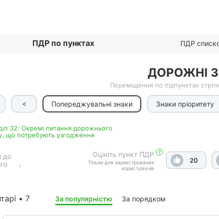
Списком
ПДР по пунктах
ПДР списк
ДОРОЖНІ 
Переміщення по підпунктах стрілк
<
Попереджувальні знаки
Знаки пріоритету
дiл 32: Окремі питання дорожнього
у, що потребують узгодження
?
Оцініть пункт ПДР
 до
20
Тільки для зареєстрованих
го
користувачів
тарі • 7
За популярністю
За порядком