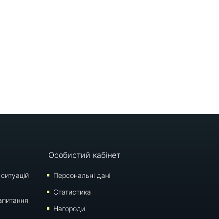
Особистий кабінет
 ситуацій
Персональні дані
Статистика
апитання
Нагороди