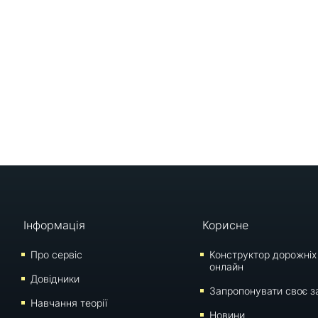
Інформація
Корисне
Про сервіс
Конструктор дорожніх
онлайн
Довідники
Запропонувати своє з
Навчання теорії
Новини