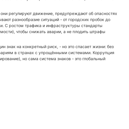
и: они регулируют движение, предупреждают об опасностях
ывают разнообразие ситуаций - от городских пробок до
и. С ростом трафика и инфраструктуры стандарты
емости), чтобы снижать аварии, а не плодить штрафы
ин знак на конкретный риск, - но это спасает жизни: без
авариям в странах с упрощёнными системами. Коррупция
рование), но сама система знаков - это глобальный