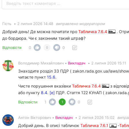
Гість
•
2 липня 2026 14:48
виправлено модератором
Добрий день! Де можна почитати про
Табличка 7.6.4
. Отри
до бордюра. Чи є законним такий штраф?
Відповісти
0
0
0
Володимир Михайлович •
Викладач
•
2 липня 2026 15:11
Знаходите розділ 33 ПДР ( zakon.rada.gov.ua/laws/sho
читаєте пункт
15.6.
Чисте порушення вказівки
Табличка 7.6.4
з відпові
або пункту
8.4. [е]
ПДР. Стаття 122 КУпАП ( zakon.rada.
Відповісти
1
0
1
Антон Вікторович •
Викладач
•
2 липня 2026 15:02
випра
Добрий день. В описі табличок
Табличка 7.6.1
-
Табл