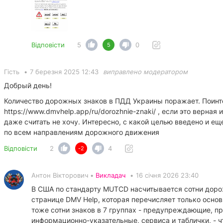
Відповісти
5
0
5
Гість
•
7 березня 2025 12:43
виправлено модератором
Добрый день!
Количество дорожных знаков в ПДД Украины поражает. Поинт
https://www.dmvhelp.app/ru/dorozhnie-znaki/
, если это верная
даже считать не хочу. Интересно, с какой целью введено и ещ
по всем направлениям дорожного движения
Відповісти
2
4
-2
Антон Вікторович •
Викладач
•
16 січня 2026 23:40
В США по стандарту MUTCD насчитывается сотни дорожн
странице DMV Help, которая перечисляет только основ
тоже сотни знаков в 7 группах - предупреждающие, 
информационно-указательные, сервиса и таблички, - ч